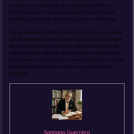
corazón es un testimonio de la capacidad de la voz
interior para servir de guía que proporciona recursos
ilimitados para dirigir el camino y la misión de la vida.
Siga el ejemplo de Ghandi y dedique tiempo a la quietud
y a los momentos de soledad en su propia vida, porque
esto le conducirá a su vocación más elevada y a su ser
más fenomenal. Además, nunca sabrás el impacto que
puede tener tu contribución al mundo hasta que te tomes
el tiempo para honrar tu corazón, tal y como hizo el
Mahatma.
Santiago Guerrero