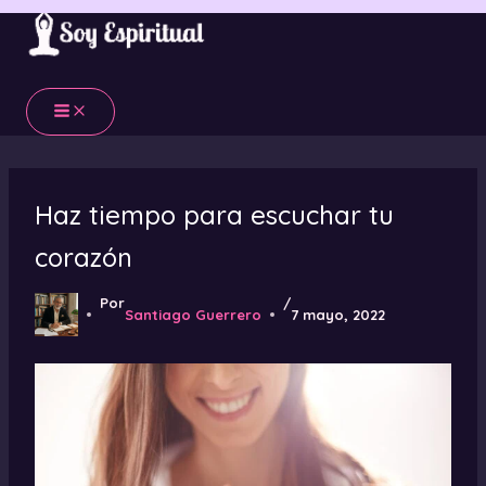
Ir
al
contenido
Haz tiempo para escuchar tu
corazón
Por
/
Santiago Guerrero
7 mayo, 2022