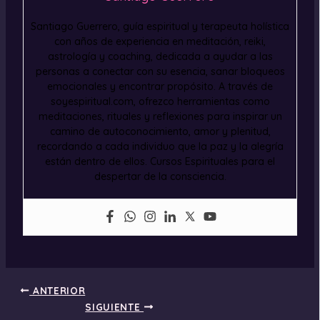
Santiago Guerrero, guía espiritual y terapeuta holística
con años de experiencia en meditación, reiki,
astrología y coaching, dedicada a ayudar a las
personas a conectar con su esencia, sanar bloqueos
emocionales y encontrar propósito. A través de
soyespiritual.com, ofrezco herramientas como
meditaciones, rituales y reflexiones para inspirar un
camino de autoconocimiento, amor y plenitud,
recordando a cada individuo que la paz y la alegría
están dentro de ellos. Cursos Espirituales para el
despertar de la consciencia.
ANTERIOR
SIGUIENTE