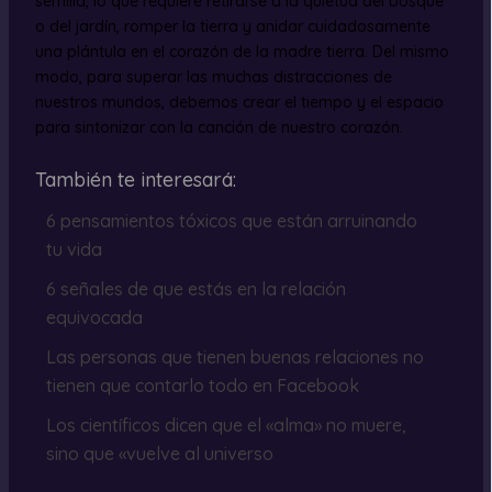
semilla, lo que requiere retirarse a la quietud del bosque
o del jardín, romper la tierra y anidar cuidadosamente
una plántula en el corazón de la madre tierra. Del mismo
modo, para superar las muchas distracciones de
nuestros mundos, debemos crear el tiempo y el espacio
para sintonizar con la canción de nuestro corazón.
También te interesará:
6 pensamientos tóxicos que están arruinando
tu vida
6 señales de que estás en la relación
equivocada
Las personas que tienen buenas relaciones no
tienen que contarlo todo en Facebook
Los científicos dicen que el «alma» no muere,
sino que «vuelve al universo