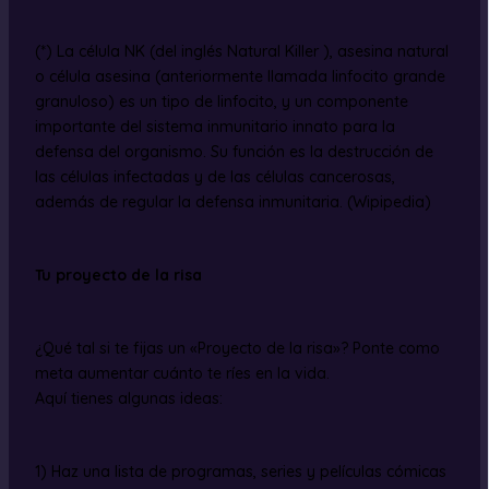
(*) La célula NK (del inglés Natural Killer ), asesina natural
o célula asesina (anteriormente llamada linfocito grande
granuloso) es un tipo de linfocito, y un componente
importante del sistema inmunitario innato para la
defensa del organismo. Su función es la destrucción de
las células infectadas y de las células cancerosas,
además de regular la defensa inmunitaria. (Wipipedia)
Tu proyecto de la risa
¿Qué tal si te fijas un «Proyecto de la risa»? Ponte como
meta aumentar cuánto te ríes en la vida.
Aquí tienes algunas ideas:
1) Haz una lista de programas, series y películas cómicas