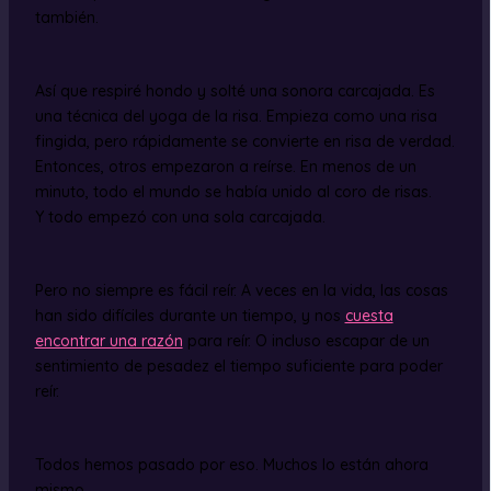
también.
Así que respiré hondo y solté una sonora carcajada. Es
una técnica del yoga de la risa. Empieza como una risa
fingida, pero rápidamente se convierte en risa de verdad.
Entonces, otros empezaron a reírse. En menos de un
minuto, todo el mundo se había unido al coro de risas.
Y todo empezó con una sola carcajada.
Pero no siempre es fácil reír. A veces en la vida, las cosas
han sido difíciles durante un tiempo, y nos
cuesta
encontrar una razón
para reír. O incluso escapar de un
sentimiento de pesadez el tiempo suficiente para poder
reír.
Todos hemos pasado por eso. Muchos lo están ahora
mismo.