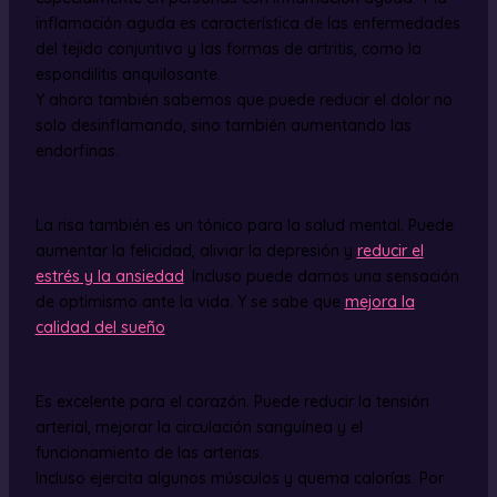
inflamación aguda es característica de las enfermedades
del tejido conjuntivo y las formas de artritis, como la
espondilitis anquilosante.
Y ahora también sabemos que puede reducir el dolor no
solo desinflamando, sino también aumentando las
endorfinas.
La risa también es un tónico para la salud mental. Puede
aumentar la felicidad, aliviar la depresión y
reducir el
estrés y la ansiedad
. Incluso puede darnos una sensación
de optimismo ante la vida. Y se sabe que
mejora la
calidad del sueño
.
Es excelente para el corazón. Puede reducir la tensión
arterial, mejorar la circulación sanguínea y el
funcionamiento de las arterias.
Incluso ejercita algunos músculos y quema calorías. Por