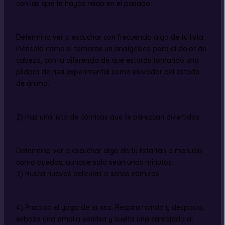
con las que te hayas reído en el pasado.
Determina ver o escuchar con frecuencia algo de tu lista.
Piénsalo como si tomaras un analgésico para el dolor de
cabeza, con la diferencia de que estarás tomando una
píldora de risa experimental como elevador del estado
de ánimo.
2) Haz una lista de cómicos que te parezcan divertidos.
Determina ver o escuchar algo de tu lista tan a menudo
como puedas, aunque solo sean unos minutos.
3) Busca nuevas películas o series cómicas.
4) Practica el yoga de la risa. Respira hondo y despacio,
esboza una amplia sonrisa y suelta una carcajada al