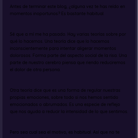
Antes de terminar este blog, ¿alguna vez te has reído en
momentos inoportunos? Es bastante habitual.
Sé que a mí me ha pasado. Hay varias teorías sobre por
qué lo hacemos. Una teoría dice que lo hacemos
inconscientemente para intentar aligerar momentos
dolorosos. Forma parte del aspecto social de la risa. Una
parte de nuestro cerebro piensa que riendo reduciremos
el dolor de otra persona.
Otra teoría dice que es una forma de regular nuestras
propias emociones, sobre todo si nos hemos sentido
emocionados o abrumados. Es una especie de reflejo
que nos ayuda a reducir la intensidad de lo que sentimos.
Pero sea cual sea el motivo, es habitual. Así que no te