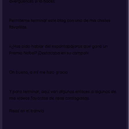
avergüences si lo haces.
Permíteme terminar este blog con uno de mis chistes
favoritos.
«¿Has oído hablar del espantapájaros que ganó un
Premio Nobel? ¡Destacaba en su campo!»
Oh bueno, a mí me hizo gracia.
Y para terminar, aquí van algunos enlaces a algunos de
mis vídeos favoritos de risas contagiosas.
Risas en el tranvía.