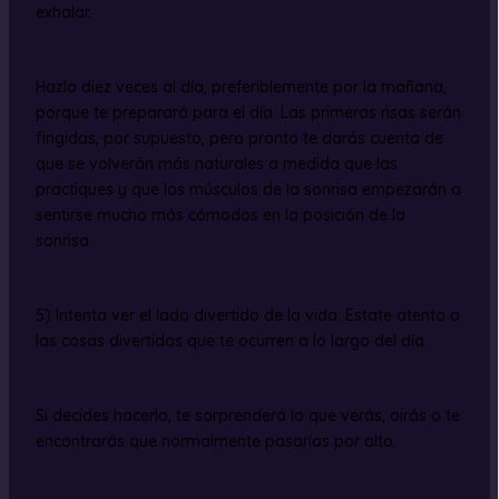
exhalar.
Hazlo diez veces al día, preferiblemente por la mañana,
porque te preparará para el día. Las primeras risas serán
fingidas, por supuesto, pero pronto te darás cuenta de
que se volverán más naturales a medida que las
practiques y que los músculos de la sonrisa empezarán a
sentirse mucho más cómodos en la posición de la
sonrisa.
5) Intenta ver el lado divertido de la vida. Estate atento a
las cosas divertidas que te ocurren a lo largo del día.
Si decides hacerlo, te sorprenderá lo que verás, oirás o te
encontrarás que normalmente pasarías por alto.