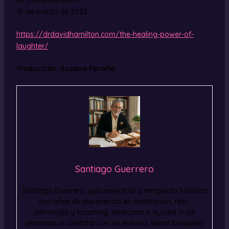
15 de marzo de 2023
https://drdavidhamilton.com/the-healing-power-of-
laughter/
Traducción: Susana Peralta
Santiago Guerrero
Santiago Guerrero, guía espiritual y terapeuta holística
con años de experiencia en meditación, reiki,
astrología y coaching, dedicada a ayudar a las
personas a conectar con su esencia, sanar bloqueos