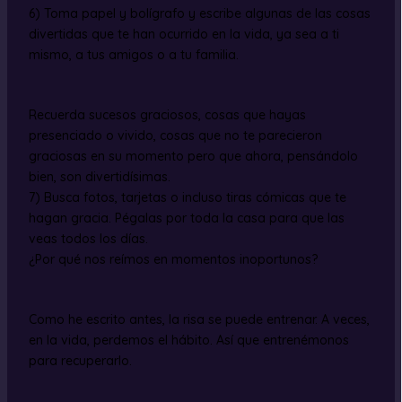
6) Toma papel y bolígrafo y escribe algunas de las cosas
divertidas que te han ocurrido en la vida, ya sea a ti
mismo, a tus amigos o a tu familia.
Recuerda sucesos graciosos, cosas que hayas
presenciado o vivido, cosas que no te parecieron
graciosas en su momento pero que ahora, pensándolo
bien, son divertidísimas.
7) Busca fotos, tarjetas o incluso tiras cómicas que te
hagan gracia. Pégalas por toda la casa para que las
veas todos los días.
¿Por qué nos reímos en momentos inoportunos?
Como he escrito antes, la risa se puede entrenar. A veces,
en la vida, perdemos el hábito. Así que entrenémonos
para recuperarlo.