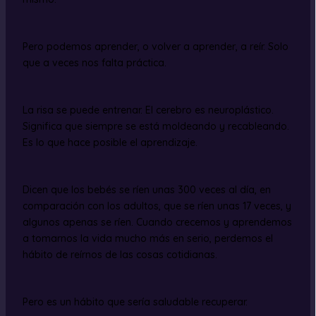
Pero podemos aprender, o volver a aprender, a reír. Solo
que a veces nos falta práctica.
La risa se puede entrenar. El cerebro es neuroplástico.
Significa que siempre se está moldeando y recableando.
Es lo que hace posible el aprendizaje.
Dicen que los bebés se ríen unas 300 veces al día, en
comparación con los adultos, que se ríen unas 17 veces, y
algunos apenas se ríen. Cuando crecemos y aprendemos
a tomarnos la vida mucho más en serio, perdemos el
hábito de reírnos de las cosas cotidianas.
Pero es un hábito que sería saludable recuperar.