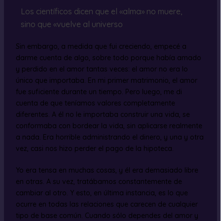
Los científicos dicen que el «alma» no muere,
sino que «vuelve al universo
Sin embargo, a medida que fui creciendo, empecé a
darme cuenta de algo, sobre todo porque había amado
y perdido en el amor tantas veces: el amor no era lo
único que importaba. En mi primer matrimonio, el amor
fue suficiente durante un tiempo. Pero luego, me di
cuenta de que teníamos valores completamente
diferentes. A él no le importaba construir una vida, se
conformaba con bordear la vida, sin aplicarse realmente
a nada. Era horrible administrando el dinero, y una y otra
vez, casi nos hizo perder el pago de la hipoteca.
Yo era tensa en muchas cosas, y él era demasiado libre
en otras. A su vez, tratábamos constantemente de
cambiar al otro. Y esto, en última instancia, es lo que
ocurre en todas las relaciones que carecen de cualquier
tipo de base común. Cuando sólo dependes del amor y