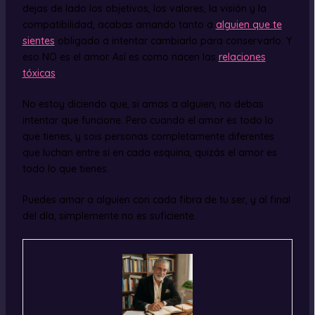
dejas de lado los objetivos, los valores, la visión y la
compatibilidad, acabas amando tanto a
alguien que te
sientes
obligado a intentar cambiarlo para conservarlo. Y
eso NO es el amor. Así es como nacen las
relaciones
tóxicas
.
No estoy diciendo que, si amas a alguien, no debas
intentar que funcione. Pero cuando el amor es todo lo
que tienes, y sois personas completamente diferentes
que luchan entre sí en cada esquina, quizás el amor es
todo lo que tienes.
Puedes amar a alguien con cada fibra de tu ser, y al final
del día, simplemente no es suficiente.