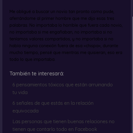
Me obligué a buscar un novio tan pronto como pude,
aferrándome al primer hombre que me dijo esas tres
palabras. No importaba lo horrible que fuera cada novio,
no importaba si me engañaban, no importaba si no
teníamos valores compartidos, y no importaba si no
había ninguna conexión fuera de esa «chispa», durante
mucho tiempo, pensé que mientras me quisieran, eso era
todo lo que importaba.
También te interesará:
6 pensamientos tóxicos que están arruinando
tu vida
6 señales de que estás en la relación
equivocada
Las personas que tienen buenas relaciones no
tienen que contarlo todo en Facebook