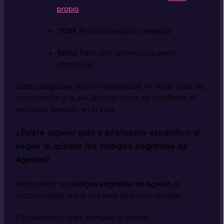
propio
.
71269
: Para la protección angelical.
32150
: Para abrir caminos y superar
obstáculos.
Estos códigos se utilizan repitiéndolos 45 veces cada día
con intención y fe, visualizando cómo se manifiesta el
resultado deseado en tu vida.
¿Existe alguna guía o protocolo específico a
seguir al activar los códigos sagrados de
Agesta?
Para activar los
códigos sagrados de Agesta
, es
recomendable seguir una serie de pasos sencillos:
1. Encuentra un lugar tranquilo y relájate.