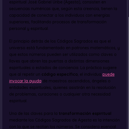
espiritual José Gabriel Uribe (Agesta), consisten en
secuencias numéricas que, según esta creencia, tienen la
capacidad de conectar a los individuos con energías
superiores, facilitando procesos de transformación
personal y espiritual.
El principio detrás de los Códigos Sagrados es que el
universo está fundamentado en patrones matemáticos, y
que estos números pueden ser utilizados como claves o
llaves que abren las puertas a distintas dimensiones
espirituales o estados de conciencia. La práctica sugiere
que al repetir un
código específico
, el individuo
puede
invocar la ayuda
de maestros ascendidos, ángeles o
entidades espirituales, quienes asistirán en la resolución
de problemas, curaciones o cualquier otra necesidad
espiritual.
Una de las claves para la
transformación espiritual
mediante los Códigos Sagrados de Agesta es la intención
con la que se recitan los números. Se considera esencial