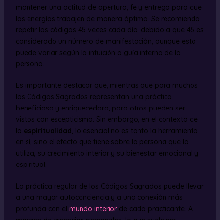
mantener una actitud de apertura, fe y entrega para que
las energías trabajen de manera óptima. Se recomienda
repetir los códigos 45 veces cada día, debido a que 45 es
considerado un número de manifestación, aunque esto
puede variar según la intuición o guía interna de la
persona.
Es importante destacar que, mientras que para muchos
los Códigos Sagrados representan una práctica
beneficiosa y enriquecedora, para otros pueden ser
vistos con escepticismo. Sin embargo, en el contexto de
la
espiritualidad
, lo esencial no es tanto la herramienta
en sí, sino el efecto que tiene sobre la persona que la
utiliza, su crecimiento interior y su bienestar emocional y
espiritual.
La práctica regular de los Códigos Sagrados puede llevar
a una mayor autoconciencia y a una conexión más
profunda con el
mundo interior
de cada practicante. Al
margen de creencias personales, lo que suele ser