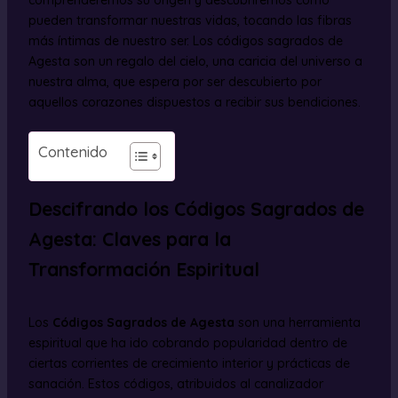
comprenderemos su origen y descubriremos cómo
pueden transformar nuestras vidas, tocando las fibras
más íntimas de nuestro ser. Los códigos sagrados de
Agesta son un regalo del cielo, una caricia del universo a
nuestra alma, que espera por ser descubierto por
aquellos corazones dispuestos a recibir sus bendiciones.
Contenido
Descifrando los Códigos Sagrados de
Agesta: Claves para la
Transformación Espiritual
Los
Códigos Sagrados de Agesta
son una herramienta
espiritual que ha ido cobrando popularidad dentro de
ciertas corrientes de crecimiento interior y prácticas de
sanación. Estos códigos, atribuidos al canalizador