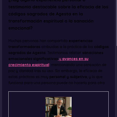
testimonio destacable sobre la eficacia de los
códigos sagrados de Agesta en la
transformación espiritual o la sanación
emocional?
Muchas personas han compartido
experiencias
transformadoras
atribuidas a la práctica de los
códigos
sagrados de Agesta
. Testimonios relatan
sanaciones
emocionales significativas
y
avances en su
crecimiento espiritual
, mencionando una sensación de
paz y claridad tras su uso. Sin embargo, la eficacia de
estas prácticas es muy
personal y subjetiva
, y lo que
funciona para una persona puede no hacerlo para otra.