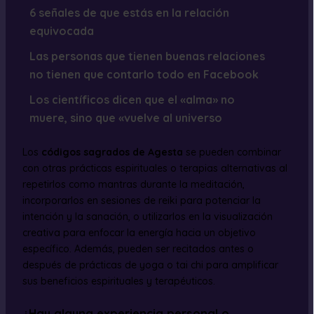
6 señales de que estás en la relación
equivocada
Las personas que tienen buenas relaciones
no tienen que contarlo todo en Facebook
Los científicos dicen que el «alma» no
muere, sino que «vuelve al universo
Los
códigos sagrados de Agesta
se pueden combinar
con otras prácticas espirituales o terapias alternativas al
repetirlos como mantras durante la meditación,
incorporarlos en sesiones de reiki para potenciar la
intención y la sanación, o utilizarlos en la visualización
creativa para enfocar la energía hacia un objetivo
específico. Además, pueden ser recitados antes o
después de prácticas de yoga o tai chi para amplificar
sus beneficios espirituales y terapéuticos.
¿Hay alguna experiencia personal o