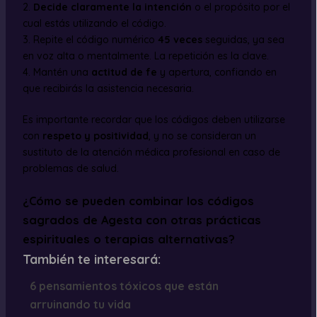
2.
Decide claramente la intención
o el propósito por el
cual estás utilizando el código.
3. Repite el código numérico
45 veces
seguidas, ya sea
en voz alta o mentalmente. La repetición es la clave.
4. Mantén una
actitud de fe
y apertura, confiando en
que recibirás la asistencia necesaria.
Es importante recordar que los códigos deben utilizarse
con
respeto y positividad
, y no se consideran un
sustituto de la atención médica profesional en caso de
problemas de salud.
¿Cómo se pueden combinar los códigos
sagrados de Agesta con otras prácticas
espirituales o terapias alternativas?
También te interesará:
6 pensamientos tóxicos que están
arruinando tu vida