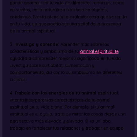
puede aparecer en tu vida de diferentes maneras, como
en sueños, en la naturaleza o incluso en objetos
cotidianos. Presta atención a cualquier cosa que se repita
en tu vida, ya que podría ser una señal de la presencia
de tu animal espiritual.
3.
Investiga y aprende:
Aprender más sobre las
características y simbolismo de tu
animal espiritual te
ayudará a comprender mejor su significado en tu vida.
Investiga sobre su hábitat, alimentación y
comportamiento, así como su simbolismo en diferentes
culturas.
4.
Trabaja con las energías de tu animal espiritual:
Intenta incorporar las características de tu animal
espiritual en tu vida diaria. Por ejemplo, si tu animal
espiritual es el águila, trata de mirar las cosas desde una
perspectiva más elevada y elevada. Si es un lobo,
trabaja en fortalecer tus relaciones y trabajar en equipo.