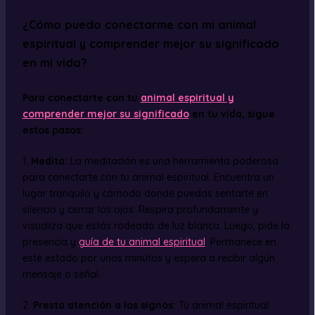
¿Cómo puedo conectarme con mi animal
espiritual y comprender mejor su significado
en mi vida?
Para conectarte con tu
animal espiritual y
comprender mejor su significado
en tu vida, sigue
estos pasos:
1.
Medita:
La meditación es una herramienta poderosa
para conectarte con tu animal espiritual. Encuentra un
lugar tranquilo y cómodo donde puedas sentarte en
silencio y cerrar los ojos. Respira profundamente y
visualiza que estás rodeado de luz blanca. Luego, pide la
presencia y
guía de tu animal espiritual
. Permanece en
este estado por unos minutos y espera a recibir algún
mensaje o señal.
2.
Presta atención a los signos:
Tu animal espiritual