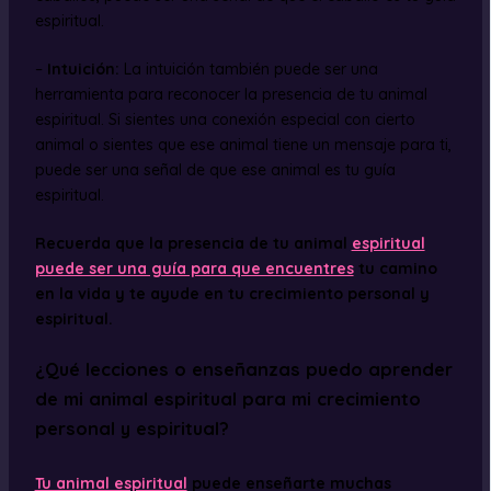
espiritual.
–
Intuición:
La intuición también puede ser una
herramienta para reconocer la presencia de tu animal
espiritual. Si sientes una conexión especial con cierto
animal o sientes que ese animal tiene un mensaje para ti,
puede ser una señal de que ese animal es tu guía
espiritual.
Recuerda que la presencia de tu animal
espiritual
puede ser una guía para que encuentres
tu camino
en la vida y te ayude en tu crecimiento personal y
espiritual.
¿Qué lecciones o enseñanzas puedo aprender
de mi animal espiritual para mi crecimiento
personal y espiritual?
Tu animal espiritual
puede enseñarte muchas