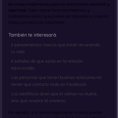
lecciones importantes para tu crecimiento personal y
espiritual.
Cada animal tiene características y
simbolismos únicos que pueden ser aplicados a nuestras
vidas y procesos de crecimiento.
También te interesará:
6 pensamientos tóxicos que están arruinando
tu vida
6 señales de que estás en la relación
equivocada
Las personas que tienen buenas relaciones no
tienen que contarlo todo en Facebook
Los científicos dicen que el «alma» no muere,
sino que «vuelve al universo
Por ejemplo, si tu animal espiritual es el zorro, puedes