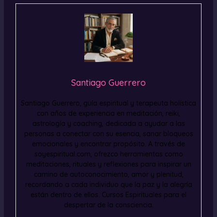
Santiago Guerrero
Santiago Guerrero, guía espiritual y terapeuta holística
con años de experiencia en meditación, reiki,
astrología y coaching, dedicada a ayudar a las
personas a conectar con su esencia, sanar bloqueos
emocionales y encontrar propósito. A través de
soyespiritual.com, ofrezco herramientas como
meditaciones, rituales y reflexiones para inspirar un
camino de autoconocimiento, amor y plenitud,
recordando a cada individuo que la paz y la alegría
están dentro de ellos. Cursos Espirituales para el
despertar de la consciencia.