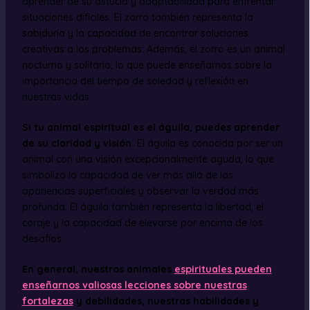
aprender de su astucia y adaptabilidad para enfrentar
situaciones difíciles. El zorro también representa la
sabiduría y la capacidad de encontrar soluciones
creativas a los problemas. Además, el zorro es un animal
nocturno y solitario, lo que puede enseñarnos sobre la
importancia del tiempo de soledad y reflexión en
nuestras vidas.
Si tu animal espiritual es el águila, puedes aprender
de su claridad y visión.
El águila es conocida por ser un
animal con una visión excepcionalmente aguda, lo que
simboliza la capacidad de ver más allá de las
apariencias superficiales y observar la verdad más
profunda. El águila también representa la libertad, el
coraje y la capacidad de elevarse por encima de los
desafíos.
En general, nuestros animales
espirituales pueden
enseñarnos valiosas lecciones sobre nuestras
fortalezas
y debilidades, nuestras habilidades y