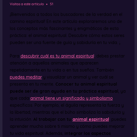
Visitas a este artículo
51
¡Bienvenidos a todos los buscadores de la verdad en el
camino espiritual! En este artículo exploraremos uno de
los conceptos más fascinantes y enigmáticos de esta
práctica: el animal espiritual. Descubre cómo estos seres
pueden ser una fuente de guía y sabiduría en tu vida. ¡.
Para
descubrir cuál es tu animal espiritual
, debes prestar
atención a aquellos animales que aparecen
repetidamente en tu vida o en tus sueños. También
puedes meditar
y visualizar un animal y ver cuál se
presenta en tu mente.
Conocer tu animal espiritual
puede ser de gran ayuda en tu práctica espiritual
, ya
que cada
animal tiene un significado y simbolismo
específicos. Por ejemplo, el águila representa la fuerza y
la libertad, mientras que el búho simboliza la sabiduría y
la intuición.
Al trabajar con tu
animal espiritual
, puedes
aprender mucho sobre ti mismo y cómo puedes mejorar
tu vida espiritual. Además,
integrar los aspectos