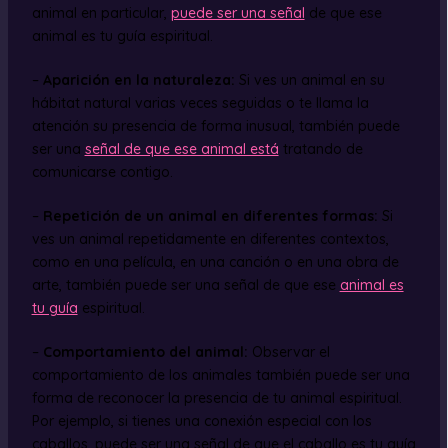
animal en particular,
puede ser una señal
de que ese
animal es tu guía espiritual.
–
Aparición en la naturaleza:
Si ves un animal en su
hábitat natural varias veces seguidas o te llama la
atención su presencia de forma inusual, también puede
ser una
señal de que ese animal está
tratando de
comunicarse contigo.
–
Repetición de un animal en diferentes formas:
Si
ves un animal repetidamente en diferentes contextos,
como en una película, en una canción o en una obra de
arte, también puede ser una señal de que ese
animal es
tu guía
espiritual.
–
Comportamiento del animal:
Observar el
comportamiento de los animales también puede ser una
forma de reconocer la presencia de tu animal espiritual.
Por ejemplo, si tienes una conexión especial con los
caballos, puede ser una señal de que el caballo es tu guía