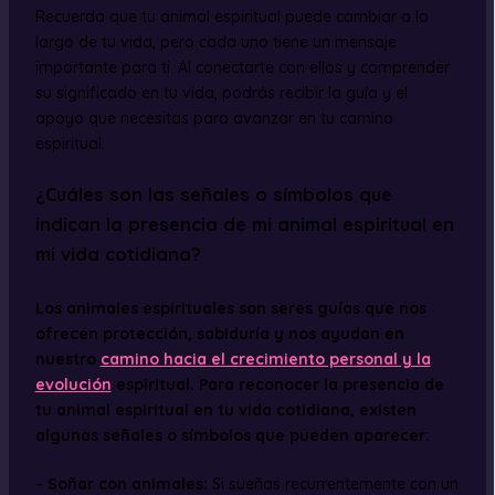
Recuerda que tu animal espiritual puede cambiar a lo
largo de tu vida, pero cada uno tiene un mensaje
importante para ti. Al conectarte con ellos y comprender
su significado en tu vida, podrás recibir la guía y el
apoyo que necesitas para avanzar en tu camino
espiritual.
¿Cuáles son las señales o símbolos que
indican la presencia de mi animal espiritual en
mi vida cotidiana?
Los animales espirituales son seres guías que nos
ofrecen protección, sabiduría y nos ayudan en
nuestro
camino hacia el crecimiento personal y la
evolución
espiritual. Para reconocer la presencia de
tu animal espiritual en tu vida cotidiana, existen
algunas señales o símbolos que pueden aparecer:
–
Soñar con animales:
Si sueñas recurrentemente con un