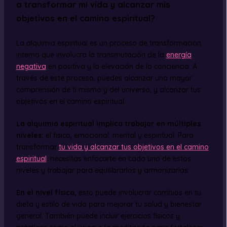
a transformar mi vida y alcanzar mis
objetivos en el camino espiritual?
La alquimia espiritual es un proceso de transformación
interna que involucra la transmutación de la
energía
negativa
en positiva y la elevación de la conciencia. A
través de este proceso, puedes alcanzar una mayor
comprensión de ti mismo y del universo, y alcanzar tus
objetivos en el camino espiritual.
La alquimia espiritual implica trabajar en múltiples
niveles:
el físico, emocional, mental y espiritual. Para
transformar
tu vida y alcanzar tus objetivos en el camino
espiritual
, necesitas enfocarte en cada uno de estos
niveles y trabajar para equilibrarlos y armonizarlos.
En el nivel físico,
esto puede involucrar cambios en tu
dieta y estilo de vida para mejorar tu salud y bienestar
general. También puede incluir ejercicios físicos y