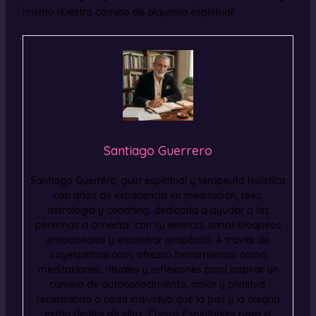
mismo nuestro camino de alquimia espiritual!
Santiago Guerrero
Santiago Guerrero, guía espiritual y terapeuta holística
con años de experiencia en meditación, reiki,
astrología y coaching, dedicada a ayudar a las
personas a conectar con su esencia, sanar bloqueos
emocionales y encontrar propósito. A través de
soyespiritual.com, ofrezco herramientas como
meditaciones, rituales y reflexiones para inspirar un
camino de autoconocimiento, amor y plenitud,
recordando a cada individuo que la paz y la alegría
están dentro de ellos. Cursos Espirituales para el