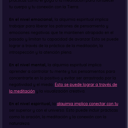
prácticas como el yoga o la meditación para fortalecer
tu cuerpo y tu conexión con la Tierra.
En el nivel emocional,
la alquimia espiritual implica
trabajar para liberar los patrones de pensamiento y
emociones negativas que te mantienen atrapado en el
pasado y limitan tu capacidad de avanzar. Esto se puede
lograr a través de la práctica de la meditación, la
introspección y la atención plena.
En el nivel mental,
la alquimia espiritual implica
aprender a controlar tu mente y tus pensamientos para
concentrarte en lo positivo y evitar ser arrastrado por la
negatividad y el miedo.
Esto se puede lograr a través de
la meditación
y la visualización creativa.
En el nivel espiritual,
la
alquimia implica conectar con tu
ser superior y con el universo. Esto puede incluir prácticas
como la oración, la meditación y la conexión con la
naturaleza.