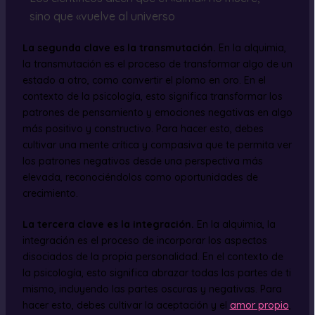
sino que «vuelve al universo
La segunda clave es la transmutación.
En la alquimia,
la transmutación es el proceso de transformar algo de un
estado a otro, como convertir el plomo en oro. En el
contexto de la psicología, esto significa transformar los
patrones de pensamiento y emociones negativas en algo
más positivo y constructivo. Para hacer esto, debes
cultivar una mente crítica y compasiva que te permita ver
los patrones negativos desde una perspectiva más
elevada, reconociéndolos como oportunidades de
crecimiento.
La tercera clave es la integración.
En la alquimia, la
integración es el proceso de incorporar los aspectos
disociados de la propia personalidad. En el contexto de
la psicología, esto significa abrazar todas las partes de ti
mismo, incluyendo las partes oscuras y negativas. Para
hacer esto, debes cultivar la aceptación y el
amor propio
,