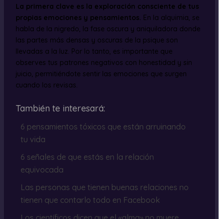
La primera clave es la exploración consciente de tus
propias emociones y pensamientos.
En la alquimia, se
habla de la nigredo, la fase oscura y aniquiladora donde
las partes más densas y oscuras de la psique son
llevadas a la luz. Por lo tanto, es importante que
observes tus patrones negativos con honestidad y sin
juicio, permitiéndote sentir las emociones que surgen
cuando los revisas.
También te interesará:
6 pensamientos tóxicos que están arruinando
tu vida
6 señales de que estás en la relación
equivocada
Las personas que tienen buenas relaciones no
tienen que contarlo todo en Facebook
Los científicos dicen que el «alma» no muere,