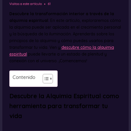
Visitas a este artículo
61
Descubre la transformación interior a través de la
alquimia espiritual
. En este artículo, exploraremos cómo
la alquimia puede ser aplicada en el crecimiento personal
y la búsqueda de la iluminación. Aprenderás sobre los
principios de la alquimia y cómo puedes usarlos para
transformar tu vida. Ven y
descubre cómo la alquimia
espiritual
puede llevarte a un estado de plenitud y
conexión con el universo. ¡Comencemos!
Contenido
Descubre la Alquimia Espiritual como
herramienta para transformar tu
vida