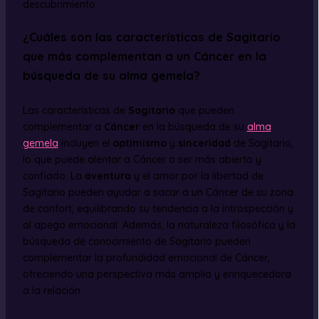
descubrimiento.
¿Cuáles son las características de Sagitario
que más complementan a un Cáncer en la
búsqueda de su alma gemela?
Las características de
Sagitario
que pueden
complementar a
Cáncer
en la búsqueda de su
alma
gemela
incluyen el
optimismo
y
sinceridad
de Sagitario,
lo que puede alentar a Cáncer a ser más abierto y
confiado. La
aventura
y el amor por la libertad de
Sagitario pueden ayudar a sacar a un Cáncer de su zona
de confort, equilibrando su tendencia a la introspección y
al apego emocional. Además, la naturaleza filosófica y la
búsqueda de conocimiento de Sagitario pueden
complementar la profundidad emocional de Cáncer,
ofreciendo una perspectiva más amplia y enriquecedora
a la relación.