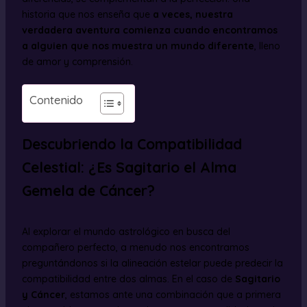
historia que nos enseña que
a veces, nuestra
verdadera aventura comienza cuando encontramos
a alguien que nos muestra un mundo diferente
, lleno
de amor y comprensión.
Contenido
Descubriendo la Compatibilidad
Celestial: ¿Es Sagitario el Alma
Gemela de Cáncer?
Al explorar el mundo astrológico en busca del
compañero perfecto, a menudo nos encontramos
preguntándonos si la alineación estelar puede predecir la
compatibilidad entre dos almas. En el caso de
Sagitario
y Cáncer
, estamos ante una combinación que a primera