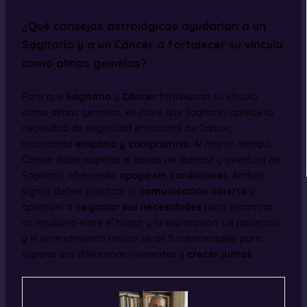
¿Qué consejos astrológicos ayudarían a un
Sagitario y a un Cáncer a fortalecer su vínculo
como almas gemelas?
Para que
Sagitario
y
Cáncer
fortalezcan su vínculo
como almas gemelas, es clave que Sagitario aprecie la
necesidad de seguridad emocional de Cáncer,
mostrando
empatía y compromiso
. Al mismo tiempo,
Cáncer debe respetar el deseo de libertad y aventura de
Sagitario, ofreciendo
apoyo sin condiciones
. Ambos
signos deben practicar la
comunicación abierta
y
aprender a
negociar sus necesidades
para encontrar
un equilibrio entre el hogar y la exploración. La paciencia
y el entendimiento mutuo serán fundamentales para
superar sus diferencias inherentes y
crecer juntos
.