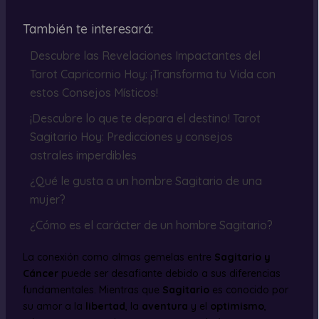
También te interesará:
Descubre las Revelaciones Impactantes del
Tarot Capricornio Hoy: ¡Transforma tu Vida con
estos Consejos Místicos!
¡Descubre lo que te depara el destino! Tarot
Sagitario Hoy: Predicciones y consejos
astrales imperdibles
¿Qué le gusta a un hombre Sagitario de una
mujer?
¿Cómo es el carácter de un hombre Sagitario?
La conexión como almas gemelas entre
Sagitario y
Cáncer
puede ser desafiante debido a sus diferencias
fundamentales. Mientras que
Sagitario
es conocido por
su amor a la
libertad
, la
aventura
y el
optimismo
,