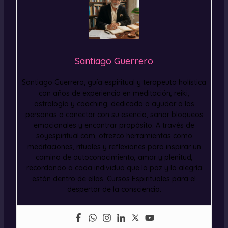
Santiago Guerrero
Santiago Guerrero, guía espiritual y terapeuta holística
con años de experiencia en meditación, reiki,
astrología y coaching, dedicada a ayudar a las
personas a conectar con su esencia, sanar bloqueos
emocionales y encontrar propósito. A través de
soyespiritual.com, ofrezco herramientas como
meditaciones, rituales y reflexiones para inspirar un
camino de autoconocimiento, amor y plenitud,
recordando a cada individuo que la paz y la alegría
están dentro de ellos. Cursos Espirituales para el
despertar de la consciencia.