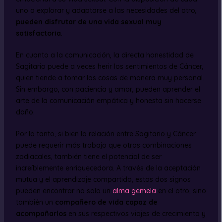
uno a explorar y adaptarse a las necesidades del otro,
pueden disfrutar de una vida sexual muy
satisfactoria
.
En cuanto a la comunicación, la directa honestidad de
Sagitario puede a veces herir los sentimientos de Cáncer,
quien tiende a tomar las cosas de manera muy personal.
Sin embargo, con paciencia y amor, pueden aprender el
arte de la comunicación empática y honesta sin hacerse
daño.
Por lo tanto, si bien la relación entre Sagitario y Cáncer
puede requerir más trabajo que otras combinaciones
zodiacales, también tiene el potencial de ser
increíblemente enriquecedora. A través de la aceptación
mutua y el aprendizaje compartido, estos dos signos
pueden encontrar no solo un
alma gemela
en el otro, sino
también un
compañero de vida capaz de
acompañarlos
en sus respectivos viajes de crecimiento y