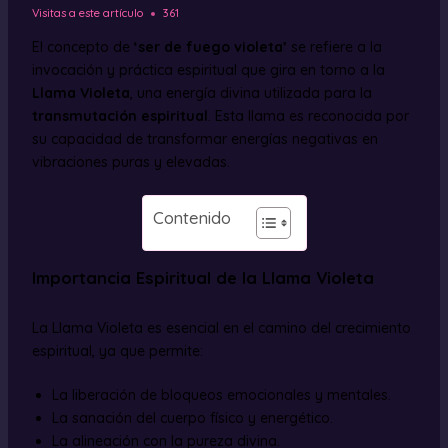
Visitas a este artículo
361
El concepto de
‘ser de fuego violeta’
se refiere a la
invocación y práctica espiritual que gira en torno a la
Llama Violeta
, una energía divina utilizada para la
transmutación espiritual
. Esta llama es reconocida por
su capacidad de transformar energías negativas en
vibraciones puras y elevadas.
Contenido
Importancia Espiritual de la Llama Violeta
La Llama Violeta es esencial en el camino del crecimiento
espiritual, ya que permite:
La liberación de bloqueos emocionales y mentales.
La sanación del cuerpo físico y energético.
La alineación con la pureza divina.