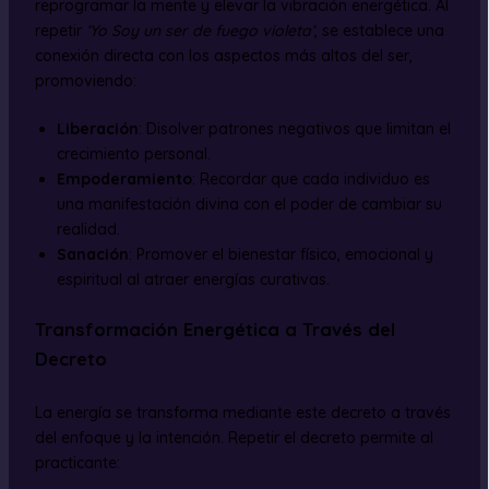
reprogramar la mente y elevar la vibración energética. Al
repetir
‘Yo Soy un ser de fuego violeta’
, se establece una
conexión directa con los aspectos más altos del ser,
promoviendo:
Liberación
: Disolver patrones negativos que limitan el
crecimiento personal.
Empoderamiento
: Recordar que cada individuo es
una manifestación divina con el poder de cambiar su
realidad.
Sanación
: Promover el bienestar físico, emocional y
espiritual al atraer energías curativas.
Transformación Energética a Través del
Decreto
La energía se transforma mediante este decreto a través
del enfoque y la intención. Repetir el decreto permite al
practicante: