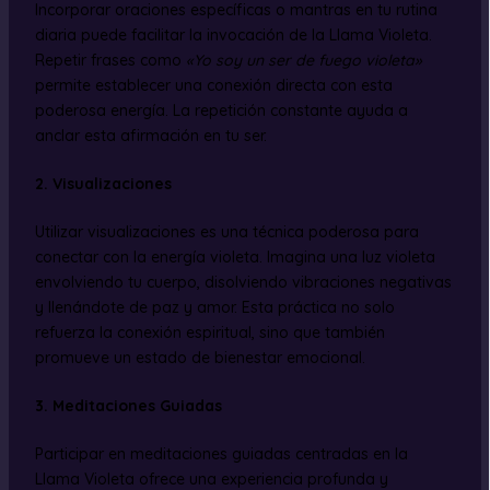
Incorporar oraciones específicas o mantras en tu rutina
diaria puede facilitar la invocación de la Llama Violeta.
Repetir frases como
«Yo soy un ser de fuego violeta»
permite establecer una conexión directa con esta
poderosa energía. La repetición constante ayuda a
anclar esta afirmación en tu ser.
2. Visualizaciones
Utilizar visualizaciones es una técnica poderosa para
conectar con la energía violeta. Imagina una luz violeta
envolviendo tu cuerpo, disolviendo vibraciones negativas
y llenándote de paz y amor. Esta práctica no solo
refuerza la conexión espiritual, sino que también
promueve un estado de bienestar emocional.
3. Meditaciones Guiadas
Participar en meditaciones guiadas centradas en la
Llama Violeta ofrece una experiencia profunda y