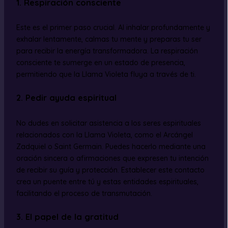
1. Respiración consciente
Este es el primer paso crucial. Al inhalar profundamente y
exhalar lentamente, calmas tu mente y preparas tu ser
para recibir la energía transformadora. La respiración
consciente te sumerge en un estado de presencia,
permitiendo que la Llama Violeta fluya a través de ti.
2. Pedir ayuda espiritual
No dudes en solicitar asistencia a los seres espirituales
relacionados con la Llama Violeta, como el Arcángel
Zadquiel o Saint Germain. Puedes hacerlo mediante una
oración sincera o afirmaciones que expresen tu intención
de recibir su guía y protección. Establecer este contacto
crea un puente entre tú y estas entidades espirituales,
facilitando el proceso de transmutación.
3. El papel de la gratitud