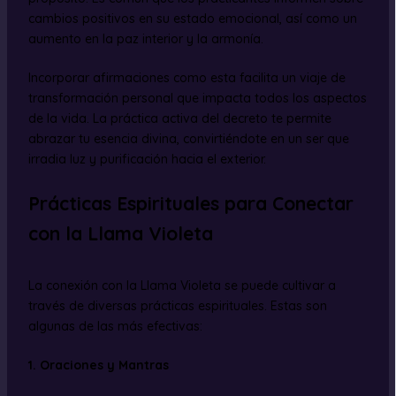
cambios positivos en su estado emocional, así como un
aumento en la paz interior y la armonía.
Incorporar afirmaciones como esta facilita un viaje de
transformación personal que impacta todos los aspectos
de la vida. La práctica activa del decreto te permite
abrazar tu esencia divina, convirtiéndote en un ser que
irradia luz y purificación hacia el exterior.
Prácticas Espirituales para Conectar
con la Llama Violeta
La conexión con la Llama Violeta se puede cultivar a
través de diversas prácticas espirituales. Estas son
algunas de las más efectivas:
1. Oraciones y Mantras