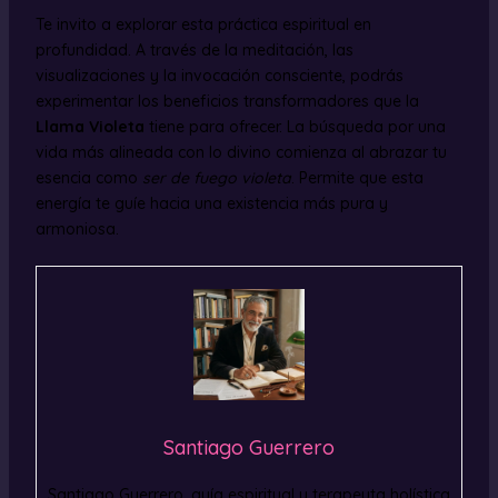
Te invito a explorar esta práctica espiritual en
profundidad. A través de la meditación, las
visualizaciones y la invocación consciente, podrás
experimentar los beneficios transformadores que la
Llama Violeta
tiene para ofrecer. La búsqueda por una
vida más alineada con lo divino comienza al abrazar tu
esencia como
ser de fuego violeta
. Permite que esta
energía te guíe hacia una existencia más pura y
armoniosa.
Santiago Guerrero
Santiago Guerrero, guía espiritual y terapeuta holística