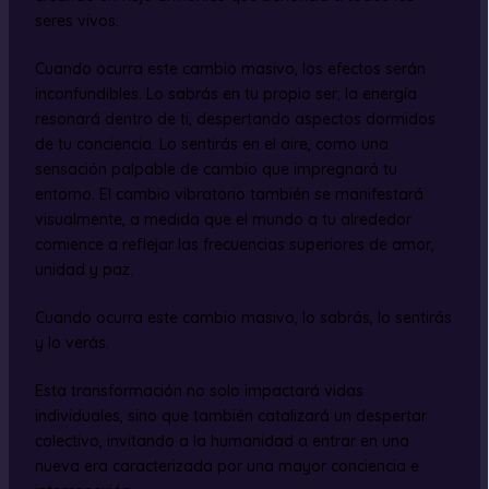
seres vivos.
Cuando ocurra este cambio masivo, los efectos serán
inconfundibles. Lo sabrás en tu propio ser; la energía
resonará dentro de ti, despertando aspectos dormidos
de tu conciencia. Lo sentirás en el aire, como una
sensación palpable de cambio que impregnará tu
entorno. El cambio vibratorio también se manifestará
visualmente, a medida que el mundo a tu alrededor
comience a reflejar las frecuencias superiores de amor,
unidad y paz.
Cuando ocurra este cambio masivo, lo sabrás, lo sentirás
y lo verás.
Esta transformación no solo impactará vidas
individuales, sino que también catalizará un despertar
colectivo, invitando a la humanidad a entrar en una
nueva era caracterizada por una mayor conciencia e