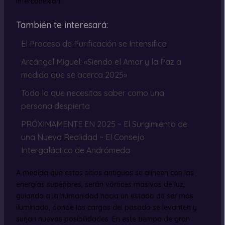
interconexión.
También te interesará:
El Proceso de Purificación se Intensifica
Arcángel Miguel: «Siendo el Amor y la Paz a
medida que se acerca 2025»
Todo lo que necesitas saber como una
persona despierta
PRÓXIMAMENTE EN 2025 ~ El Surgimiento de
una Nueva Realidad ~ El Consejo
Intergaláctico de Andrómeda
A medida que estos sitios antiguos se alineen con las
energías superiores, serán vórtices masivos de luz,
guiando a la humanidad hacia un estado de ser más
iluminado, donde las cargas del pasado se levanten y
surjan nuevas posibilidades. En este tiempo de gran