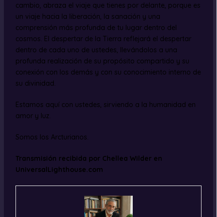
cambio, abraza el viaje que tienes por delante, porque es
un viaje hacia la liberación, la sanación y una
comprensión más profunda de tu lugar dentro del
cosmos. El despertar de la Tierra reflejará el despertar
dentro de cada uno de ustedes, llevándolos a una
profunda realización de su propósito compartido y su
conexión con los demás y con su conocimiento interno de
su divinidad.
Estamos aquí con ustedes, sirviendo a la humanidad en
amor y luz.
Somos los Arcturianos.
Transmisión recibida por Chellea Wilder en
UniversalLighthouse.com