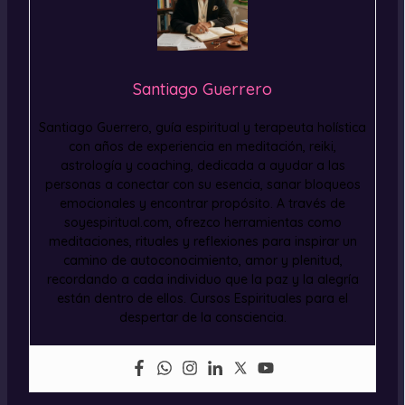
Santiago Guerrero
Santiago Guerrero, guía espiritual y terapeuta holística
con años de experiencia en meditación, reiki,
astrología y coaching, dedicada a ayudar a las
personas a conectar con su esencia, sanar bloqueos
emocionales y encontrar propósito. A través de
soyespiritual.com, ofrezco herramientas como
meditaciones, rituales y reflexiones para inspirar un
camino de autoconocimiento, amor y plenitud,
recordando a cada individuo que la paz y la alegría
están dentro de ellos. Cursos Espirituales para el
despertar de la consciencia.