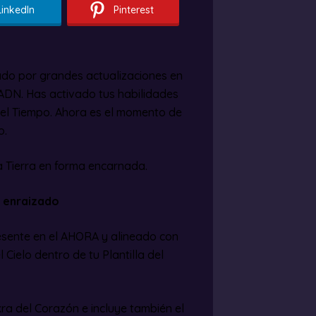
LinkedIn
Pinterest
ado por grandes actualizaciones en
 ADN. Has activado tus habilidades
 del Tiempo. Ahora es el momento de
o.
a Tierra en forma encarnada.
r enraizado
sente en el AHORA y alineado con
el Cielo dentro de tu Plantilla del
kra del Corazón e incluye también el