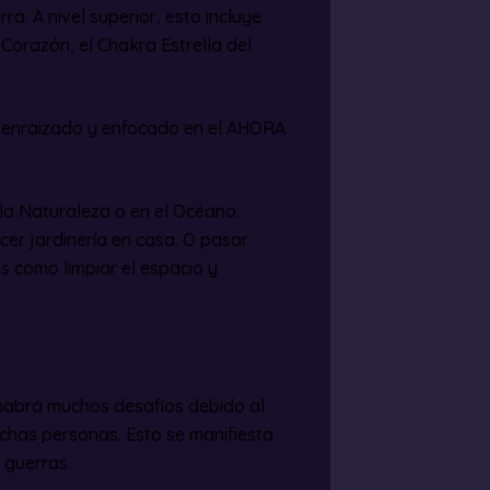
ra. A nivel superior, esto incluye
 Corazón, el Chakra Estrella del
r enraizado y enfocado en el AHORA
 la Naturaleza o en el Océano.
er jardinería en casa. O pasar
es como limpiar el espacio y
habrá muchos desafíos debido al
uchas personas. Esto se manifiesta
 guerras.