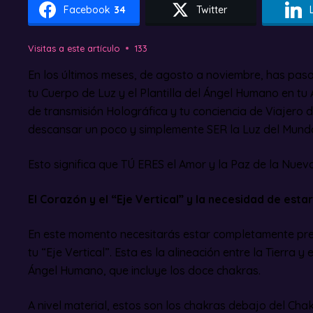
Facebook
34
Twitter
Visitas a este artículo
133
En los últimos meses, de agosto a noviembre, has pas
tu Cuerpo de Luz y el Plantilla del Ángel Humano en tu
de transmisión Holográfica y tu conciencia de Viajero
descansar un poco y simplemente SER la Luz del Mund
Esto significa que TÚ ERES el Amor y la Paz de la Nuev
El Corazón y el “Eje Vertical” y la necesidad de esta
En este momento necesitarás estar completamente pre
tu “Eje Vertical”. Esta es la alineación entre la Tierra y 
Ángel Humano, que incluye los doce chakras.
A nivel material, estos son los chakras debajo del Cha