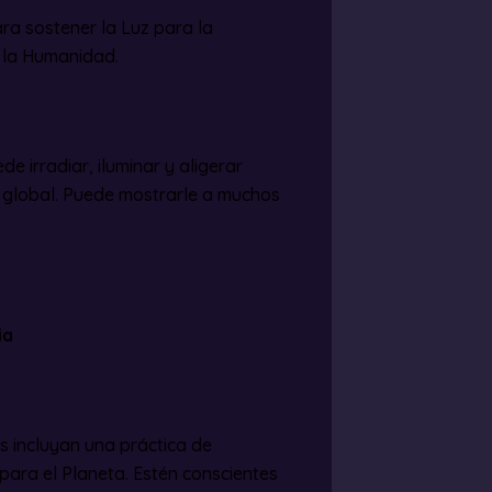
a sostener la Luz para la
e la Humanidad.
 irradiar, iluminar y aligerar
a global. Puede mostrarle a muchos
ia
s incluyan una práctica de
ara el Planeta. Estén conscientes