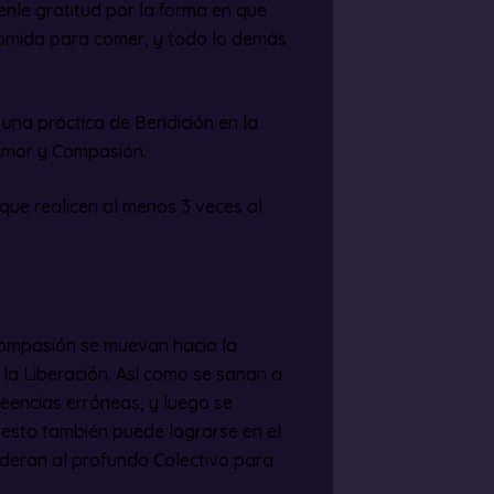
enle gratitud por la forma en que
comida para comer, y todo lo demás
una práctica de Bendición en la
 Amor y Compasión.
ue realicen al menos 3 veces al
Compasión se muevan hacia la
 la Liberación. Así como se sanan a
eencias erróneas, y luego se
 esto también puede lograrse en el
deran al profundo Colectivo para