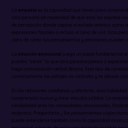
La
empatía
es la capacidad que tienes para comprende
otra persona sin necesidad de que esta los exprese c
de percepción donde captas el estado anímico ajeno a 
expresiones faciales o incluso el tono de voz. Esta per
claro de cómo tus pensamientos y emociones pueden c
La
intuición emocional
juega un papel fundamental en 
puedes “sentir” lo que otra persona piensa o experimen
haya comunicación verbal directa. Este tipo de conexió
correctamente las señales no verbales y te alineas con
En las relaciones cotidianas y afectivas, esta habilidad
comprensión mutua y crear vínculos sólidos. La empat
sensibilidad ante las necesidades emocionales, facilit
recíproco. Preguntarte
¿Tus pensamientos viajan hast
puede entenderse también como la capacidad innata par
emocional a través de esta comunicación invisible pero 