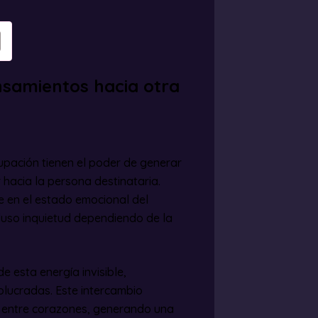
nsamientos hacia otra
pación tienen el poder de generar
r hacia la persona destinataria.
 en el estado emocional del
luso inquietud dependiendo de la
 esta energía invisible,
volucradas. Este intercambio
ón entre corazones, generando una