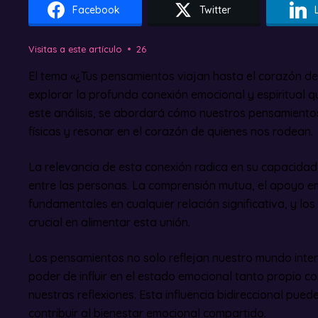
Facebook
Twitter
Visitas a este artículo
26
El tema «¿Tus pensamientos viajan hasta el corazón de
explorar la profunda conexión emocional y espiritual qu
este análisis, se abordará cómo nuestros pensamiento
físicas y resonar en el corazón de quienes nos rodean.
La relevancia de esta conexión radica en su capacidad 
entre las personas. La comprensión mutua, el apoyo em
fundamentales en cualquier relación significativa, y l
crucial en alimentar esta unión.
Los pensamientos no solo reflejan nuestro mundo interi
poder de influir en el estado emocional tanto propio 
nuestras reflexiones. Esta influencia bidireccional pued
contribuir al bienestar emocional compartido.