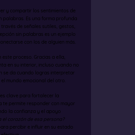
r y compartir los sentimientos de
on palabras. Es una forma profunda
través de señales sutiles, gestos,
cepción sin palabras es un ejemplo
onectarse con los de alguien más.
este proceso. Gracias a ella,
ta en su interior, incluso cuando no
n se da cuando logras interpretar
 el mundo emocional del otro.
 es clave para fortalecer la
ía te permite responder con mayor
ando la confianza y el apoyo
a el corazón de esa persona?
a percibir e influir en su estado
efectiva.