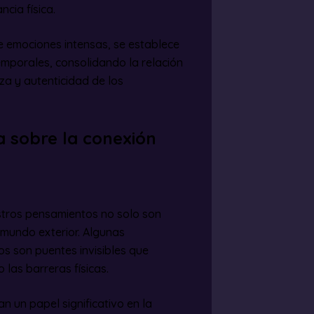
cia física.
e emociones intensas, se establece
emporales, consolidando la relación
za y autenticidad de los
a sobre la conexión
stros pensamientos no solo son
 mundo exterior. Algunas
os son puentes invisibles que
las barreras físicas.
n un papel significativo en la