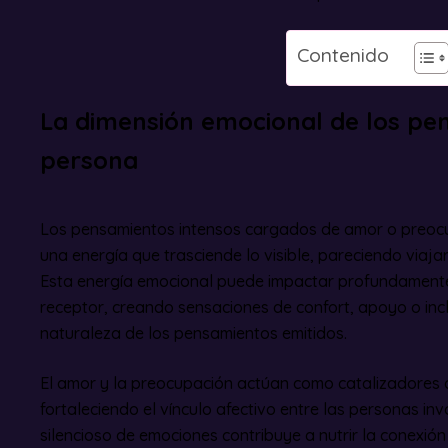
Contenido
La dimensión emocional de los pe
persona
Los pensamientos intensos cargados de amor o preocu
una energía que trasciende lo visible, pareciendo viaja
Esta energía emocional puede impactar profundamente
receptor, creando sensaciones de confort, apoyo o inc
naturaleza de los pensamientos emitidos.
El amor y la preocupación actúan como catalizadores de
fortaleciendo el vínculo afectivo entre las personas in
silencioso de emociones contribuye a nutrir la conexi