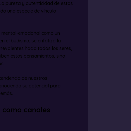
 La pureza y autenticidad de estos
do una especie de vínculo
ón mental-emocional como un
n el budismo, se enfatiza la
nevolentes hacia todos los seres,
ciben estos pensamientos, sino
s.
scendencia de nuestros
onociendo su potencial para
demás.
l como canales