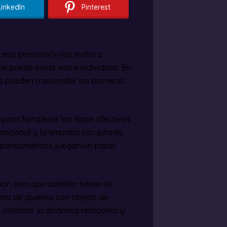
LinkedIn
Pinterest
 esa persona?» nos invita a
e puede existir entre individuos. En
s pueden trascender las barreras
para fortalecer los lazos afectivos
ocional y la empatía son pilares
os pensamientos juegan un papel
or, sino que también tienen el
como de quienes son objeto de
e moldear la dinámica relacional y