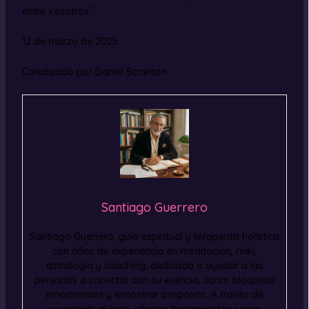
entre vosotros.”
12 de marzo de 2025
Canalizado por Daniel Scranton
Santiago Guerrero
Santiago Guerrero, guía espiritual y terapeuta holística
con años de experiencia en meditación, reiki,
astrología y coaching, dedicada a ayudar a las
personas a conectar con su esencia, sanar bloqueos
emocionales y encontrar propósito. A través de