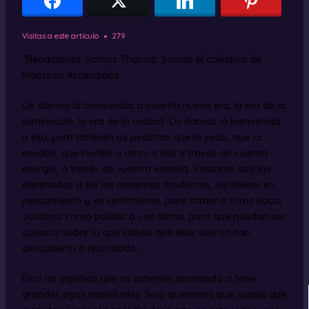
Visitas a este artículo
279
“Bendiciones. Somos Thymus. Somos el colectivo de
Maestros Ascendidos.
Os damos la bienvenida a vuestra nueva era, la era de la
iluminación, la era de la unidad. Os damos la bienvenida
a ella, pero también os pedimos que la seáis, que la
exudéis, que invitéis a otros a ella a través de vuestra
energía, a través de vuestra esencia. Vosotros sois los
destinados a ser los maestros modernos, los líderes en
pensamiento y en sentimiento, para atraer a otros hacia
vosotros como polillas a una llama, para que puedan ser
curiosos sobre lo que sabéis que ellos aún no han
descubierto o recordado.
Esto no significa que os estemos animando a tener
grandes egos espirituales. Solo queremos que sepáis que