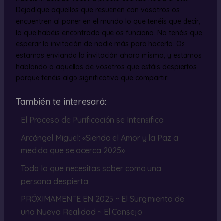
Dejad que aquellos que resuenen con vosotros os
encuentren al poner en el mundo lo que tenéis que decir,
lo que habéis encontrado que os funciona. No tenéis que
esperar la invitación de nadie más para hacerlo. Os
estamos enviando la invitación ahora mismo, y estamos
hablando a aquellos de vosotros que estáis despiertos
porque tenéis algo significativo que compartir.
También te interesará:
El Proceso de Purificación se Intensifica
Arcángel Miguel: «Siendo el Amor y la Paz a
medida que se acerca 2025»
Todo lo que necesitas saber como una
persona despierta
PRÓXIMAMENTE EN 2025 ~ El Surgimiento de
una Nueva Realidad ~ El Consejo