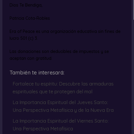
Dios Te Bendiga,
Patricia Cota-Robles
Era of Peace es una organización educativa sin fines de
lucro 501 (c) 3.
Las donaciones son deducibles de impuestos y se
aceptan con gratitud.
También te interesará:
Fortalece tu espíritu: Descubre las armaduras
espirituales que te protegen del mal
La Importancia Espiritual del Jueves Santo:
Una Perspectiva Metafísica y de la Nueva Era
La Importancia Espiritual del Viernes Santo:
Una Perspectiva Metafísica