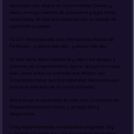
Aprovecho con alegría las Oportunidades Divinas y
siento un mayor sentido de autoestima y logro como
nunca antes. Mi vida está pulsando con un sentido de
significado y calidez.
YO SOY ahora elevado más alto hacia los Reinos de
Perfección… y ahora más alto… y ahora más alto.
En este Reino, libero fácilmente y dejo ir los apegos y
patrones de comportamiento que no apoyan mi mayor
bien. Libero todos los patrones que reflejan una
Consciencia menor que la prosperidad. Reconozco que
este es el momento de mi nuevo comienzo.
Ahora tengo la capacidad de crear una Consciencia de
Prosperidad para mí mismo, y lo hago fácil y
alegremente.
Estoy experimentando mi verdadera integridad. Soy