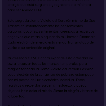
energía que está surgiendo y regresando a mí ahora
para ser Amada LIBRE.
Esta sagrada Llama Violeta del Corazón mismo de Dios
Transmuta instantáneamente los pensamientos,
palabras, acciones, sentimientos, creencias y recuerdos
negativos que están bloqueando mi Libertad Financiera.
Cada electrón de energía está siendo Transmutado de
vuelta a su perfección original.
Mi Presencia YO SOY ahora expande esta actividad de
Luz al alcanzar todos los marcos temporales para
magnetizar hacia la Llama Violeta del Perdón Cósmico
cada electrón de la conciencia de pobreza estampado
con mi patrón de Luz electrónico individual. Estos
registros y recuerdos surgen sin esfuerzo, y puedo
dejarlos ir sin dolor ni miedo. Siento la Alegría vibrante de
la Libertad.