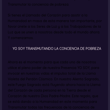
Transmutar la conciencia de pobreza.
Si tienes el Llamado del Corazón para asistir a la
Humanidad en masa de esta manera tan importante, por
favor únete a los Seres de Luz y a los Trabajadores de la
Luz que se unen a nosotros desde todo el mundo ahora.
Y comenzamos.
YO SOY TRANSMUTANDO LA CONCIENCIA DE POBREZA
Ahora es el momento para que cada uno de nosotros
utilice el pleno poder de nuestra Presencia YO SOY, para
invocar en nuestras vidas el impulso total de la Llama
Violeta del Perdón Cósmico. En nuestro Aliento Sagrado,
este Fuego Sagrado está fluyendo ahora hacia la Llama
del Corazón de cada persona en la Tierra desde el
Corazón de nuestro Dios Padre-Madre. Este regalo, que
se está dando a la Humanidad en este momento para
Transmutar todas las frecuencias de la conciencia de