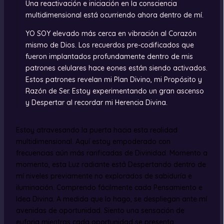
Una reactivación e iniciación en la consciencia
multidimensional está ocurriendo ahora dentro de mí.
YO SOY elevado más cerca en vibración al Corazón
mismo de Dios. Los recuerdos pre-codificados que
fueron implantados profundamente dentro de mis
patrones celulares hace eones están siendo activados.
Estos patrones revelan mi Plan Divino, mi Propósito y
Razón de Ser. Estoy experimentando un gran ascenso
y Despertar al recordar mi Herencia Divina.
Estoy atravesando la puerta hacia esta realidad
multidimensional. Aquí estoy empoderado con
frecuencias aún más rarificadas de Divinidad. Momento a
momento, esta Luz radiante está Despertando dentro de
mí niveles previamente no explorados de sabiduría e
iluminación. Comprendo fácilmente cada Pensamiento e
Idea Divina. A medida que lo hago, se despliegan ante mí
avenidas de oportunidad. Siento una sensación de
euforia mientras cada oportunidad se presenta.