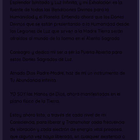
Esplendor Ilimitado y Luz Infinita, y mi Exhalación es la
fuente de todas las Bendiciones Divinas para la
Humanidad y el Planeta. Entiendo ahora que los Dones
Divinos que se están presentando a la Humanidad desde
las Legiones de Luz que sirven a la Madre Tierra serán
atraídos al mundo de la forma en el Aliento Sagrado.
Consagro y dedico mi ser a ser la Puerta Abierta para
estos Dones Sagrados de Luz.
Amado Dios Padre-Madre, haz de mí un instrumento de
Tu Abundancia Infinita.
YO SOY las Manos de Dios, ahora manifestadas en el
plano físico de la Tierra.
Estoy ahora listo, a través de cada nivel de mi
Consciencia, para liberar y Transmutar cada frecuencia
de vibración y cada electrón de energía vital preciosa
que alguna vez haya liberado, en cualquier existencia o