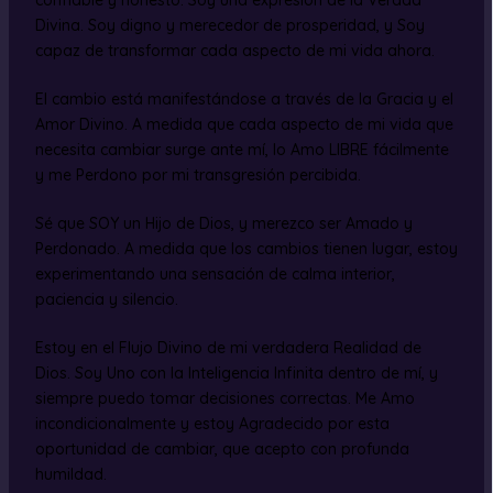
confiable y honesto. Soy una expresión de la Verdad
Divina. Soy digno y merecedor de prosperidad, y Soy
capaz de transformar cada aspecto de mi vida ahora.
El cambio está manifestándose a través de la Gracia y el
Amor Divino. A medida que cada aspecto de mi vida que
necesita cambiar surge ante mí, lo Amo LIBRE fácilmente
y me Perdono por mi transgresión percibida.
Sé que SOY un Hijo de Dios, y merezco ser Amado y
Perdonado. A medida que los cambios tienen lugar, estoy
experimentando una sensación de calma interior,
paciencia y silencio.
Estoy en el Flujo Divino de mi verdadera Realidad de
Dios. Soy Uno con la Inteligencia Infinita dentro de mí, y
siempre puedo tomar decisiones correctas. Me Amo
incondicionalmente y estoy Agradecido por esta
oportunidad de cambiar, que acepto con profunda
humildad.