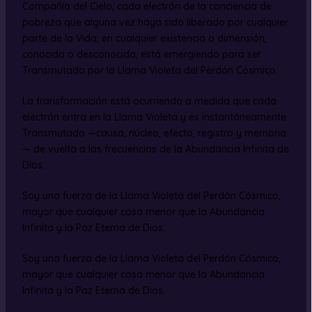
Compañía del Cielo, cada electrón de la conciencia de
pobreza que alguna vez haya sido liberado por cualquier
parte de la Vida, en cualquier existencia o dimensión,
conocida o desconocida, está emergiendo para ser
Transmutado por la Llama Violeta del Perdón Cósmico.
La transformación está ocurriendo a medida que cada
electrón entra en la Llama Violeta y es instantáneamente
Transmutado —causa, núcleo, efecto, registro y memoria
— de vuelta a las frecuencias de la Abundancia Infinita de
Dios.
Soy una fuerza de la Llama Violeta del Perdón Cósmico,
mayor que cualquier cosa menor que la Abundancia
Infinita y la Paz Eterna de Dios.
Soy una fuerza de la Llama Violeta del Perdón Cósmico,
mayor que cualquier cosa menor que la Abundancia
Infinita y la Paz Eterna de Dios.