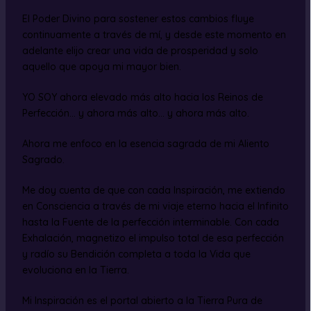
El Poder Divino para sostener estos cambios fluye
continuamente a través de mí, y desde este momento en
adelante elijo crear una vida de prosperidad y solo
aquello que apoya mi mayor bien.
YO SOY ahora elevado más alto hacia los Reinos de
Perfección… y ahora más alto… y ahora más alto.
Ahora me enfoco en la esencia sagrada de mi Aliento
Sagrado.
Me doy cuenta de que con cada Inspiración, me extiendo
en Consciencia a través de mi viaje eterno hacia el Infinito
hasta la Fuente de la perfección interminable. Con cada
Exhalación, magnetizo el impulso total de esa perfección
y radío su Bendición completa a toda la Vida que
evoluciona en la Tierra.
Mi Inspiración es el portal abierto a la Tierra Pura de