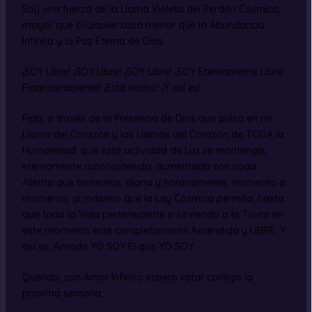
Soy una fuerza de la Llama Violeta del Perdón Cósmico,
mayor que cualquier cosa menor que la Abundancia
Infinita y la Paz Eterna de Dios.
¡SOY Libre! ¡SOY Libre! ¡SOY Libre! ¡SOY Eternamente Libre
Financieramente! ¡Está hecho! ¡Y así es!
Pido, a través de la Presencia de Dios que pulsa en mi
Llama del Corazón y las Llamas del Corazón de TODA la
Humanidad, que esta actividad de Luz se mantenga,
eternamente autosostenida, aumentada con cada
Aliento que tomemos, diaria y horariamente, momento a
momento, al máximo que la Ley Cósmica permita, hasta
que toda la Vida perteneciente o sirviendo a la Tierra en
este momento esté completamente Ascendida y LIBRE. Y
así es. Amado YO SOY El que YO SOY.
Querido, con Amor Infinito espero estar contigo la
próxima semana.