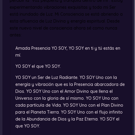
percibir la “voz pequeña y tranquila dentro de mí”. Estoy
experimentando vibraciones exquisitas y todo mi Ser
está inundado de Luz. Mi Consciencia se está abriendo a
esta afluencia de Luz Divina y energía espiritual. Desde
este nuevo nivel de consciencia ahora sé como nunca
antes:
Amada Presencia YO SOY, YO SOY en ti y tú estás en
mí.
YO SOY el que YO SOY.
YO SOY un Ser de Luz Radiante. YO SOY Uno con la
energía y vibración que es la Presencia abarcadora de
Dios. YO SOY Uno con el Amor Divino que llena el
Universo con la gloria de sí mismo. YO SOY Uno con
cada partícula de Vida. YO SOY Uno con el Plan Divino
para el Planeta Tierra. YO SOY Uno con el flujo infinito
de la Abundancia de Dios y la Paz Eterna. YO SOY el
que YO SOY.