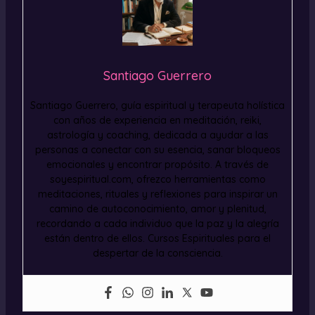
Santiago Guerrero
Santiago Guerrero, guía espiritual y terapeuta holística
con años de experiencia en meditación, reiki,
astrología y coaching, dedicada a ayudar a las
personas a conectar con su esencia, sanar bloqueos
emocionales y encontrar propósito. A través de
soyespiritual.com, ofrezco herramientas como
meditaciones, rituales y reflexiones para inspirar un
camino de autoconocimiento, amor y plenitud,
recordando a cada individuo que la paz y la alegría
están dentro de ellos. Cursos Espirituales para el
despertar de la consciencia.