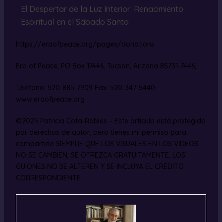
El Despertar de la Luz Interior: Renacimiento
Espiritual en el Sábado Santo
https://eraofpeace.org/pages/donations
Era of Peace, PO Box 17446, Tucson, Arizona 85731-7446,
Teléfono: 520-885-7909 Fax: 520-347-5440
www.eraofpeace.org
©2025 Patricia Cota-Robles – Este artículo está protegido
por derechos de autor, pero tienes mi permiso para
compartirlo SIEMPRE QUE LOS VISUALES EN LOS VIDEOS
NO SE CAMBIEN, SE OFREZCA GRATUITAMENTE, LOS
GUIONES NO SE ALTEREN Y SE INCLUYA EL CRÉDITO
CORRESPONDIENTE.