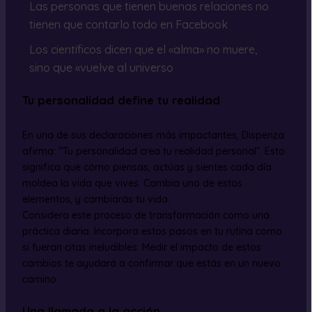
Las personas que tienen buenas relaciones no
tienen que contarlo todo en Facebook
Los científicos dicen que el «alma» no muere,
sino que «vuelve al universo
Tu personalidad define tu realidad
En una de sus declaraciones más impactantes, Dispenza
afirma: “Tu personalidad crea tu realidad personal”. Esto
significa que cómo piensas, actúas y sientes cada día
moldea la vida que vives. Cambia uno de estos
elementos, y cambiarás tu vida.
Considera este proceso de transformación como una
práctica diaria. Incorpora estos pasos en tu rutina como
si fueran citas ineludibles. Medir el impacto de estos
cambios te ayudará a confirmar que estás en un nuevo
camino.
Una llamada a la acción