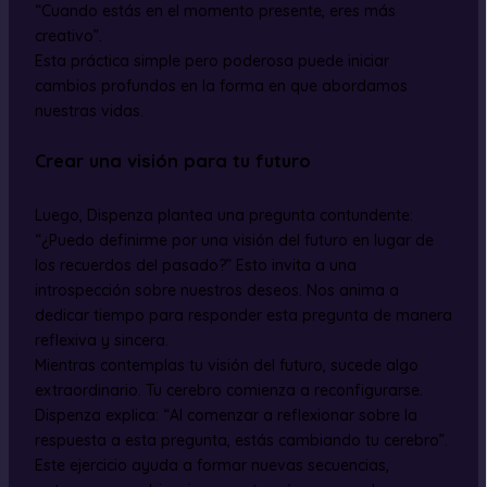
“Cuando estás en el momento presente, eres más
creativo”.
Esta práctica simple pero poderosa puede iniciar
cambios profundos en la forma en que abordamos
nuestras vidas.
Crear una visión para tu futuro
Luego, Dispenza plantea una pregunta contundente:
“¿Puedo definirme por una visión del futuro en lugar de
los recuerdos del pasado?” Esto invita a una
introspección sobre nuestros deseos. Nos anima a
dedicar tiempo para responder esta pregunta de manera
reflexiva y sincera.
Mientras contemplas tu visión del futuro, sucede algo
extraordinario. Tu cerebro comienza a reconfigurarse.
Dispenza explica: “Al comenzar a reflexionar sobre la
respuesta a esta pregunta, estás cambiando tu cerebro”.
Este ejercicio ayuda a formar nuevas secuencias,