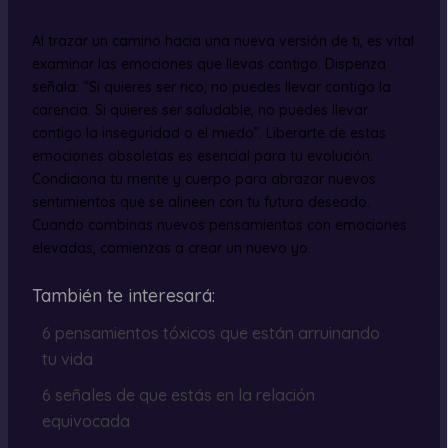
Al trazar un camino hacia una nueva versión de ti, es vital
examinar las emociones que llevas contigo. Dispenza
señala: “Si quieres ser rico, no puedes llevar contigo la
carencia. Si quieres ser saludable, no puedes llevar
contigo la inseguridad o el miedo”. Liberarte de estas
emociones obsoletas es esencial para tu evolución.
Condiciona tu mente y cuerpo para abrazar nuevos
sentimientos que se alineen con tu futuro deseado.
Cuando combinas nuevos pensamientos con emociones
elevadas, comienzas a crear un nuevo yo.
También te interesará:
6 pensamientos tóxicos que están arruinando
tu vida
6 señales de que estás en la relación
equivocada