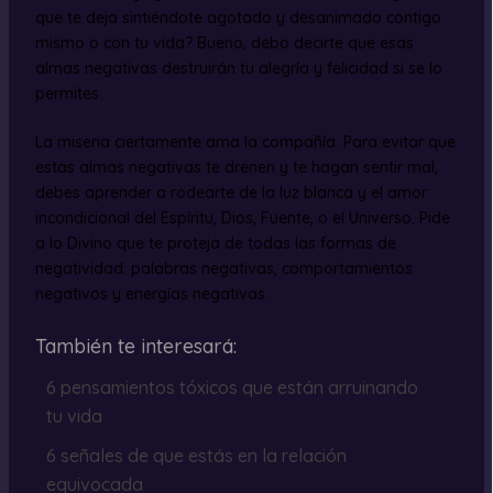
que te deja sintiéndote agotado y desanimado contigo
mismo o con tu vida? Bueno, debo decirte que esas
almas negativas destruirán tu alegría y felicidad si se lo
permites.
La miseria ciertamente ama la compañía. Para evitar que
estas almas negativas te drenen y te hagan sentir mal,
debes aprender a rodearte de la luz blanca y el amor
incondicional del Espíritu, Dios, Fuente, o el Universo. Pide
a lo Divino que te proteja de todas las formas de
negatividad: palabras negativas, comportamientos
negativos y energías negativas.
También te interesará:
6 pensamientos tóxicos que están arruinando
tu vida
6 señales de que estás en la relación
equivocada