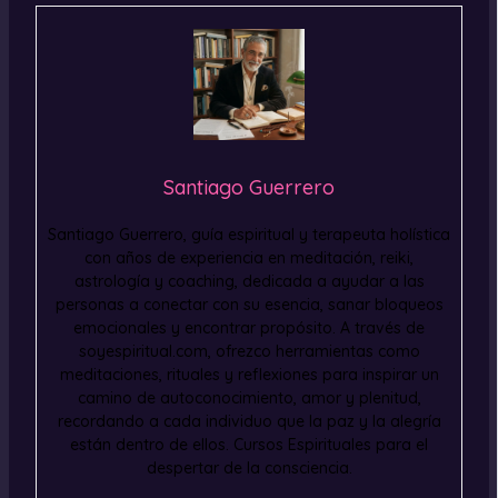
Santiago Guerrero
Santiago Guerrero, guía espiritual y terapeuta holística
con años de experiencia en meditación, reiki,
astrología y coaching, dedicada a ayudar a las
personas a conectar con su esencia, sanar bloqueos
emocionales y encontrar propósito. A través de
soyespiritual.com, ofrezco herramientas como
meditaciones, rituales y reflexiones para inspirar un
camino de autoconocimiento, amor y plenitud,
recordando a cada individuo que la paz y la alegría
están dentro de ellos. Cursos Espirituales para el
despertar de la consciencia.