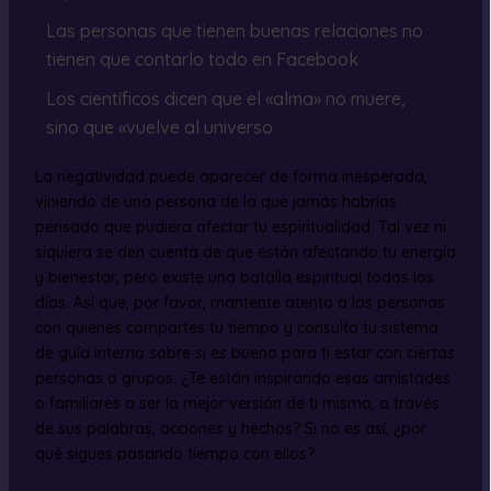
Las personas que tienen buenas relaciones no
tienen que contarlo todo en Facebook
Los científicos dicen que el «alma» no muere,
sino que «vuelve al universo
La negatividad puede aparecer de forma inesperada,
viniendo de una persona de la que jamás habrías
pensado que pudiera afectar tu espiritualidad. Tal vez ni
siquiera se den cuenta de que están afectando tu energía
y bienestar, pero existe una batalla espiritual todos los
días. Así que, por favor, mantente atento a las personas
con quienes compartes tu tiempo y consulta tu sistema
de guía interno sobre si es bueno para ti estar con ciertas
personas o grupos. ¿Te están inspirando esas amistades
o familiares a ser la mejor versión de ti mismo, a través
de sus palabras, acciones y hechos? Si no es así, ¿por
qué sigues pasando tiempo con ellos?