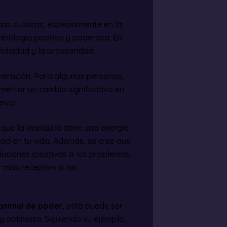
as culturas, especialmente en la
imbología positiva y poderosa. En
felicidad y la prosperidad.
eneración. Para algunas personas,
imentar un cambio significativo en
enzo.
 que la mariquita tiene una energía
dad en tu vida. Además, se cree que
uciones creativas a los problemas.
r más receptivo a las
animal de poder
, esto puede ser
 optimista. Siguiendo su ejemplo,