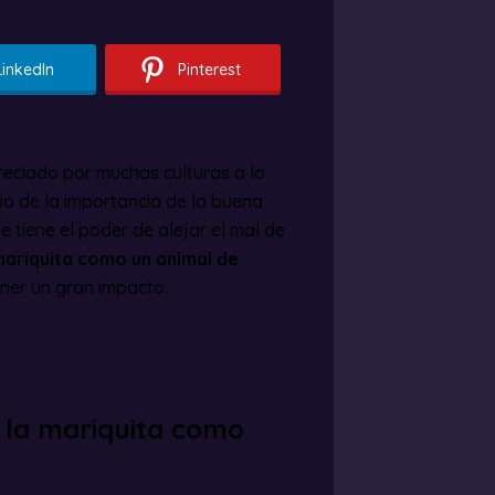
LinkedIn
Pinterest
reciado por muchas culturas a lo
io de la importancia de la buena
te tiene el poder de alejar el mal de
ariquita como un animal de
ner un gran impacto.
e la mariquita como