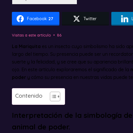
Facebook
27
Twitter
Visitas a este artículo
86
La Mariquita
es un insecto cuyo simbolismo ha sido ap
largo del tiempo. Su presencia puede ser un recordator
suerte y la felicidad, y se cree que su apariencia brillan
ojo. En este artículo exploraremos el significado de la
m
poder
y cómo su presencia en nuestras vidas puede te
Contenido
Interpretación de la simbología d
animal de poder.