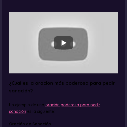
¿Cuál es la oración más poderosa para pedir
sanación?
Un ejemplo de una
oración poderosa para pedir
sanación
es la siguiente:
Oración de Sanación