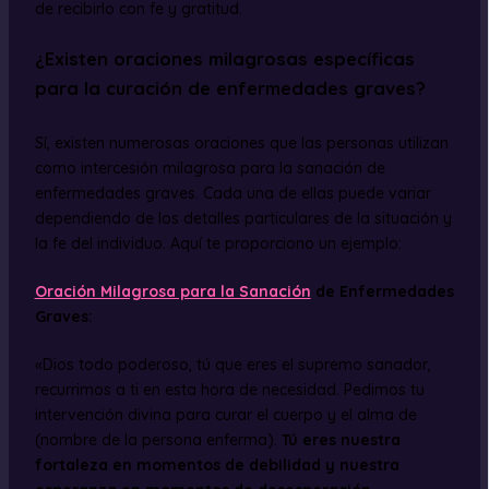
de recibirlo con fe y gratitud.
¿Existen oraciones milagrosas específicas
para la curación de enfermedades graves?
Sí, existen numerosas oraciones que las personas utilizan
como intercesión milagrosa para la sanación de
enfermedades graves. Cada una de ellas puede variar
dependiendo de los detalles particulares de la situación y
la fe del individuo. Aquí te proporciono un ejemplo:
Oración Milagrosa para la Sanación
de Enfermedades
Graves:
«Dios todo poderoso, tú que eres el supremo sanador,
recurrimos a ti en esta hora de necesidad. Pedimos tu
intervención divina para curar el cuerpo y el alma de
(nombre de la persona enferma).
Tú eres nuestra
fortaleza en momentos de debilidad y nuestra