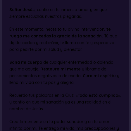
Señor Jesús,
confío en tu inmenso amor y en que
siempre escuchas nuestras plegarias.
En este momento, necesito tu divina intervención,
te
ruego me concedas la gracia de la sanación.
Tú que
dijiste «pidan y recibirán», te llamo con fe y esperanza
para pedirte por mi salud y bienestar.
Sana mi cuerpo
de cualquier enfermedad o dolencia
que me aqueje.
Restaura mi mente
y líbrame de
pensamientos negativos o de miedo.
Cura mi espíritu
y
llena mi vida con tu paz y alegría.
Recuerdo tus palabras en la Cruz,
«Todo está cumplido»
,
y confío en que mi sanación ya es una realidad en el
nombre de Jesús.
Creo firmemente en tu poder sanador y en tu amor
infinito por mí. Te entrego mi vida, mis preocupaciones y