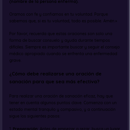
(nombre de la persona enferma).
Oramos con fe y confiamos en tu voluntad. Porque
sabemos que, si es tu voluntad, todo es posible. Amén.»
Por favor, recuerda que estas oraciones son solo una
forma de buscar consuelo y ayuda durante tiempos
difíciles. Siempre es importante buscar y seguir el consejo
médico apropiado cuando se enfrenta una enfermedad
grave.
¿Cómo debe realizarse una oración de
sanación para que sea más efectiva?
Para realizar una oración de sanación eficaz, hay que
tener en cuenta algunos puntos clave. Comienza con un
estado mental tranquilo y compasivo, y a continuación
sigue los siguientes pasos:
1.
Preparación
: Antes de empezar a rezar, busca un lugar