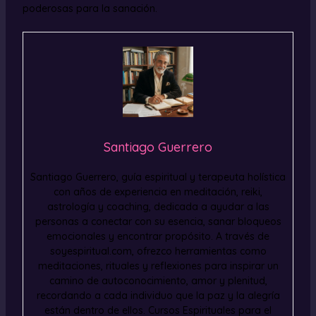
poderosas para la sanación.
Santiago Guerrero
Santiago Guerrero, guía espiritual y terapeuta holística
con años de experiencia en meditación, reiki,
astrología y coaching, dedicada a ayudar a las
personas a conectar con su esencia, sanar bloqueos
emocionales y encontrar propósito. A través de
soyespiritual.com, ofrezco herramientas como
meditaciones, rituales y reflexiones para inspirar un
camino de autoconocimiento, amor y plenitud,
recordando a cada individuo que la paz y la alegría
están dentro de ellos. Cursos Espirituales para el