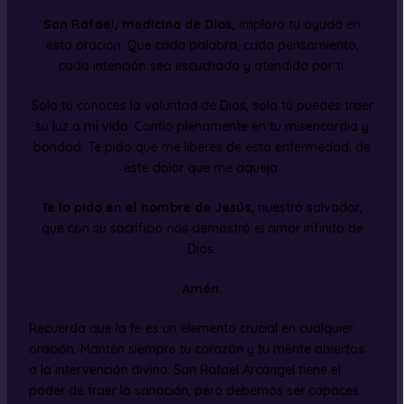
San Rafael, medicina de Dios,
imploro tu ayuda en
esta oración. Que cada palabra, cada pensamiento,
cada intención sea escuchada y atendida por ti.
Solo tú conoces la voluntad de Dios, solo tú puedes traer
su luz a mi vida. Confío plenamente en tu misericordia y
bondad. Te pido que me liberes de esta enfermedad, de
este dolor que me aqueja.
Te lo pido en el nombre de Jesús,
nuestro salvador,
que con su sacrificio nos demostró el amor infinito de
Dios.
Amén.
Recuerda que la fe es un elemento crucial en cualquier
oración. Mantén siempre tu corazón y tu mente abiertos
a la intervención divina. San Rafael Arcángel tiene el
poder de traer la sanación, pero debemos ser capaces