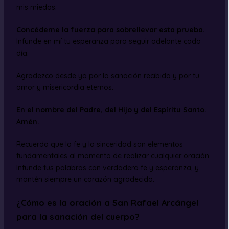
mis miedos.
Concédeme la fuerza para sobrellevar esta prueba.
Infunde en mí tu esperanza para seguir adelante cada
día.
Agradezco desde ya por la sanación recibida y por tu
amor y misericordia eternos.
En el nombre del Padre, del Hijo y del Espíritu Santo.
Amén.
Recuerda que la fe y la sinceridad son elementos
fundamentales al momento de realizar cualquier oración.
Infunde tus palabras con verdadera fe y esperanza, y
mantén siempre un corazón agradecido.
¿Cómo es la oración a San Rafael Arcángel
para la sanación del cuerpo?