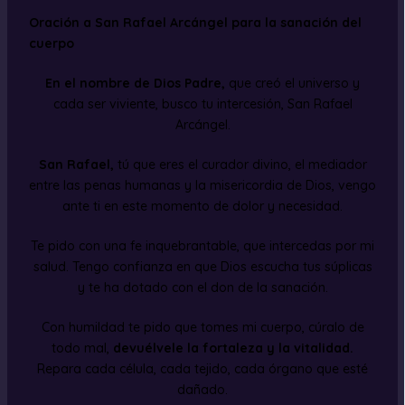
Oración a San Rafael Arcángel para la sanación del
cuerpo
En el nombre de Dios Padre,
que creó el universo y
cada ser viviente, busco tu intercesión, San Rafael
Arcángel.
San Rafael,
tú que eres el curador divino, el mediador
entre las penas humanas y la misericordia de Dios, vengo
ante ti en este momento de dolor y necesidad.
Te pido con una fe inquebrantable, que intercedas por mi
salud. Tengo confianza en que Dios escucha tus súplicas
y te ha dotado con el don de la sanación.
Con humildad te pido que tomes mi cuerpo, cúralo de
todo mal,
devuélvele la fortaleza y la vitalidad.
Repara cada célula, cada tejido, cada órgano que esté
dañado.