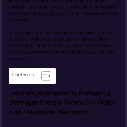
interior que nos permite enfrentar el sufrimiento con
valentía y serenidad. A veces, la sanación es un despertar
espiritual, una mayor comprensión de nosotros mismos y
del mundo.
Si te encuentras en busca de sanación y alivio, te invito a
explorar, a profundizar, a descubrir la potencia de la
oración para sanar. Permítete conectar con tu esencia
divina y experimentar el inmenso poder que reside en la
oración y la fe.
Contenido
Los Siete Arcángeles Te Protegen y
Destruyen Energía Oscura Con Ondas
Alfa • Música de Meditación