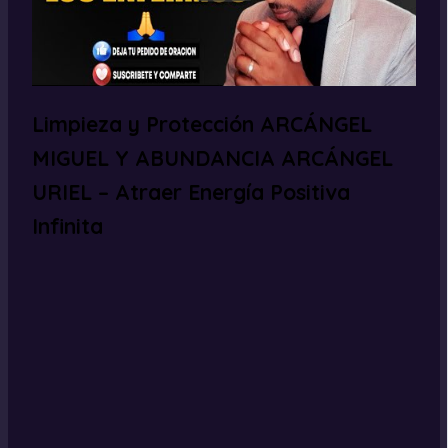
Limpieza y Protección ARCÁNGEL
MIGUEL Y ABUNDANCIA ARCÁNGEL
URIEL – Atraer Energía Positiva
Infinita