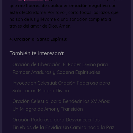
que
me liberes de cualquier emoción negativa
que
esté afectándome. Por favor, corta todos los lazos que
no son de luz y llévame a una sanación completa a
través del amor de Dios. Amén.
4.
Oración al Santo Espíritu:
También te interesará:
Oración de Liberación: El Poder Divino para
Romper Ataduras y Cadena Espirituales
Invocación Celestial: Oración Poderosa para
Solicitar un Milagro Divino
Oración Celestial para Bendecir los XV Años:
Un Milagro de Amor y Transición
Oración Poderosa para Desvanecer las
Tinieblas de la Envidia: Un Camino hacia la Paz