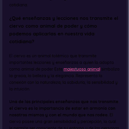
cotidiana.
¿Qué enseñanzas y lecciones nos transmite el
ciervo como animal de poder y cómo
podemos aplicarlas en nuestra vida
cotidiana?
El ciervo es un animal totémico que transmite
importantes lecciones y enseñanzas a quien lo adopta
como animal de poder. Este
majestuoso animal
simboliza
la gracia, la belleza y la elegancia. Representa la
conexión con la naturaleza, la sabiduría, la sensibilidad y
la intuición.
Una de las principales enseñanzas que nos transmite
el ciervo es la importancia de estar en armonía con
nosotros mismos y con el mundo que nos rodea.
El
ciervo posee una gran sensibilidad y percepción, lo cual
le permite ser consciente de su entorno y de las personas