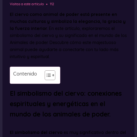
Visitas a este artículo
112
El ciervo como animal de poder está presente en
muchas culturas y simboliza la elegancia, la gracia y
la fuerza interior.
En este artículo, exploraremos el
simbolismo del ciervo y su significado en el mundo de los
Animales de poder. Descubre cómo este majestuoso
animal puede ayudarte a conectarte con tu lado más
intuitivo y espiritual.
Contenido
El simbolismo del ciervo: conexiones
espirituales y energéticas en el
mundo de los animales de poder.
El simbolismo del ciervo
es muy significativo dentro del