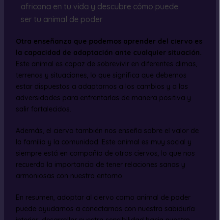
africana en tu vida y descubre cómo puede
ser tu animal de poder
Otra enseñanza que podemos aprender del ciervo es
la capacidad de adaptación ante cualquier situación.
Este animal es capaz de sobrevivir en diferentes climas,
terrenos y situaciones, lo que significa que debemos
estar dispuestos a adaptarnos a los cambios y a las
adversidades para enfrentarlas de manera positiva y
salir fortalecidos.
Además, el ciervo también nos enseña sobre el valor de
la familia y la comunidad. Este animal es muy social y
siempre está en compañía de otros ciervos, lo que nos
recuerda la importancia de tener relaciones sanas y
armoniosas con nuestro entorno.
En resumen, adoptar al ciervo como animal de poder
puede ayudarnos a conectarnos con nuestra sabiduría
interior, desarrollar nuestra sensibilidad hacia nuestro