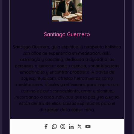
Santiago Guerrero
Santiago Guerrero, guía espiritual y terapeuta holística
con años de experiencia en meditación, reiki,
astrología y coaching, dedicada a ayudar a las
personas a conectar con su esencia, sanar bloqueos
emocionales y encontrar propósito. A través de
soyespiritual.com, ofrezco herramientas como
meditaciones, rituales y reflexiones para inspirar un
camino de autoconocimiento, amor y plenitud,
recordando a cada individuo que la paz y la alegría
están dentro de ellos. Cursos Espirituales para el
despertar de la consciencia.