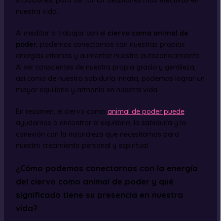
situaciones, para así tomar decisiones más efectivas en
nuestra vida.
Al meditar o trabajar con el
ciervo como animal de
poder
, podemos conectarnos con nuestras propias
energías internas y aumentar nuestro autoconocimiento.
Al ser conscientes de nuestra propia gracia y gentileza,
así como de nuestra sabiduría innata, podemos lograr un
mayor equilibrio y armonía en nuestra vida.
En resumen, el ciervo como
animal de poder puede
ayudarnos a encontrar el equilibrio, la sabiduría y la
conexión con la naturaleza que necesitamos para
nuestro crecimiento personal y espiritual.
¿Cómo podemos conectarnos con la energía
del ciervo como animal de poder y qué
significado tiene su presencia en nuestra
vida?