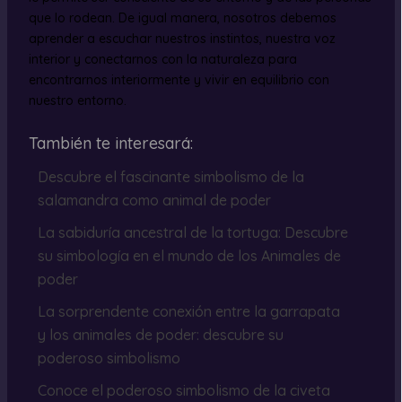
que lo rodean. De igual manera, nosotros debemos
aprender a escuchar nuestros instintos, nuestra voz
interior y conectarnos con la naturaleza para
encontrarnos interiormente y vivir en equilibrio con
nuestro entorno.
También te interesará:
Descubre el fascinante simbolismo de la
salamandra como animal de poder
La sabiduría ancestral de la tortuga: Descubre
su simbología en el mundo de los Animales de
poder
La sorprendente conexión entre la garrapata
y los animales de poder: descubre su
poderoso simbolismo
Conoce el poderoso simbolismo de la civeta