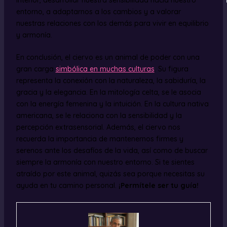
entorno, a adaptarnos a los cambios y a valorar
nuestras relaciones con los demás para vivir en equilibrio
y armonía.
En conclusión, el ciervo es un animal de poder con una
gran carga
simbólica en muchas culturas
. Su figura
representa la conexión con la naturaleza, la sabiduría, la
gracia y la elegancia. En la mitología celta, se le asocia
con la energía femenina y la intuición. En la cultura nativa
americana, se le relaciona con la sensibilidad y la
percepción extrasensorial. Además, el ciervo nos
recuerda la importancia de mantenernos firmes y
serenos ante los desafíos de la vida, así como de buscar
siempre la armonía con nuestro entorno. Si te sientes
atraído por este animal, quizás sea porque necesitas su
ayuda en tu camino personal.
¡Permítele ser tu guía!