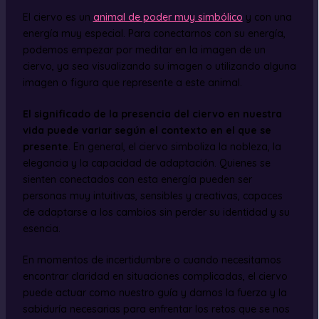
El ciervo es un
animal de poder muy simbólico
y con una
energía muy especial. Para conectarnos con su energía,
podemos empezar por meditar en la imagen de un
ciervo, ya sea visualizando su imagen o utilizando alguna
imagen o figura que represente a este animal.
El significado de la presencia del ciervo en nuestra
vida puede variar según el contexto en el que se
presente
. En general, el ciervo simboliza la nobleza, la
elegancia y la capacidad de adaptación. Quienes se
sienten conectados con esta energía pueden ser
personas muy intuitivas, sensibles y creativas, capaces
de adaptarse a los cambios sin perder su identidad y su
esencia.
En momentos de incertidumbre o cuando necesitamos
encontrar claridad en situaciones complicadas, el ciervo
puede actuar como nuestro guía y darnos la fuerza y la
sabiduría necesarias para enfrentar los retos que se nos