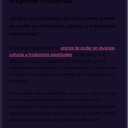
Preguntas Frecuentes
¿Cuál es el simbolismo del siluro como animal
de poder en diferentes culturas y tradiciones
espirituales?
El siluro es considerado un
animal de poder en diversas
culturas y tradiciones espirituales
. En algunas, se le
atribuye una gran capacidad de percepción y se le
relaciona con la intuición y el sexto sentido, mientras que
en otras se le considera un símbolo de la sabiduría y la
paciencia.
En la cultura nativa americana, el siluro es visto como un
animal sagrado relacionado con la sanación y la
purificación. También se cree que posee la habilidad de
absorber las energías negativas y las emociones tóxicas,
por lo que se le utiliza como protector espiritual.