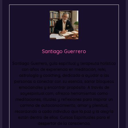
Santiago Guerrero
Santiago Guerrero, guía espiritual y terapeuta holística
con años de experiencia en meditación, reiki,
astrología y coaching, dedicada a ayudar a las
personas a conectar con su esencia, sanar bloqueos
emocionales y encontrar propósito. A través de
soyespiritual.com, ofrezco herramientas como
meditaciones, rituales y reflexiones para inspirar un
camino de autoconocimiento, amor y plenitud,
recordando a cada individuo que la paz y la alegría
están dentro de ellos. Cursos Espirituales para el
despertar de la consciencia.