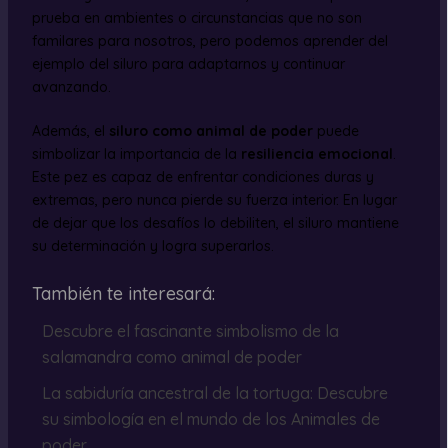
prueba en ambientes o circunstancias que no son
familares para nosotros, pero podemos aprender del
ejemplo del siluro para adaptarnos y continuar
avanzando.
Además, el
siluro como animal de poder
puede
simbolizar la importancia de la
resiliencia emocional
.
Este pez es capaz de enfrentar condiciones duras y
extremas, pero nunca pierde su fuerza interior. En lugar
de dejar que los desafíos lo debiliten, el siluro mantiene
su determinación y logra superarlos.
También te interesará:
Descubre el fascinante simbolismo de la
salamandra como animal de poder
La sabiduría ancestral de la tortuga: Descubre
su simbología en el mundo de los Animales de
poder