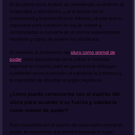
En la cultura china, el siluro es considerado un símbolo de
longevidad y abundancia, y se le asocia con la
prosperidad y la buena fortuna. Además, se cree que su
capacidad para sobrevivir en aguas turbias y
contaminadas lo convierte en un animal especialmente
resistente y capaz de superar los obstáculos.
En resumen, el simbolismo del
siluro como animal de
poder
varía dependiendo de la cultura o tradición
espiritual en cuestión, pero en general se le atribuyen
cualidades como la intuición, la sabiduría, la paciencia y
la capacidad de absorber energías negativas.
¿Cómo puedo conectarme con el espíritu del
siluro para acceder a su fuerza y sabiduría
como animal de poder?
Para conectarte con el espíritu del siluro como animal de
poder, es importante que primero busques un lugar