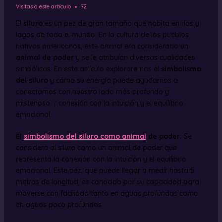
Visitas a este artículo
72
El
siluro
es un pez de gran tamaño que habita en ríos y
lagos de todo el mundo. En la cultura de los pueblos
nativos americanos, este animal era considerado un
animal de poder
y se le atribuían diversas cualidades
simbólicas. En este artículo exploraremos el
simbolismo
del siluro
y cómo su energía puede ayudarnos a
conectarnos con nuestro lado más profundo y
misterioso. ¡: conexión con la intuición y el equilibrio
emocional.
El
simbolismo del siluro como animal
de poder:
Se
considera al siluro como un animal de poder que
representa la conexión con la intuición y el equilibrio
emocional. Este pez, que puede llegar a medir hasta 5
metros de longitud, es conocido por su capacidad para
moverse con facilidad tanto en aguas profundas como
en aguas poco profundas.