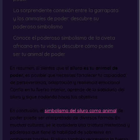
La sorprendente conexión entre la garrapata
y los animales de poder: descubre su
poderoso simbolismo
Conoce el poderoso simbolismo de la civeta
africana en tu vida y descubre cómo puede
ser tu animal de poder
En resumen, si sientes que el
siluro es tu animal de
poder
, es posible que necesites fortalecer tu capacidad
de perseverancia, adaptación y resiliencia emocional.
Confía en tu fuerza interior, aprende de la sabiduría del
siluro y sigue nadando hacia tus objetivos.
En conclusión, el
simbolismo del siluro como animal
de
poder puede ser interpretado de diversas formas. En
muchas culturas, se le considera una criatura misteriosa y
poderosa que tiene la habilidad de sobrevivir en
ambientes hostiles. El siluro también representa la fuerza,