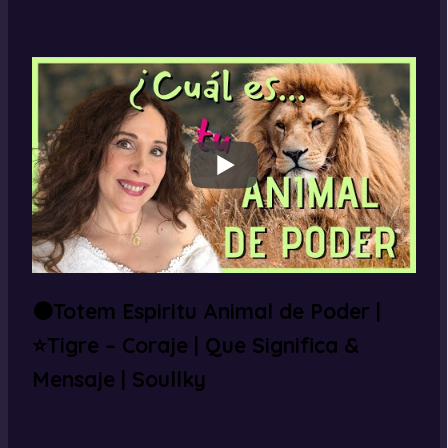
⚫Totem Espiritu Animal de Poder |
⭐Tigre – Coraje | Que Significa &
Mensaje | Soullky