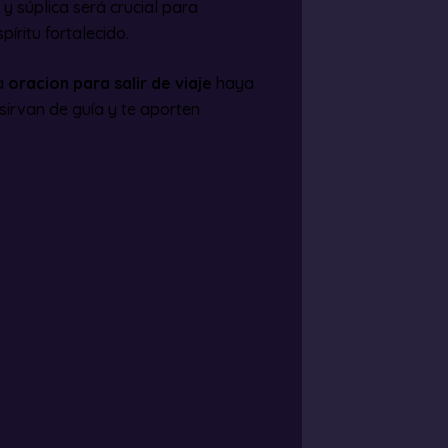
 y súplica será crucial para
íritu fortalecido.
la
oracion para salir de viaje
haya
sirvan de guía y te aporten