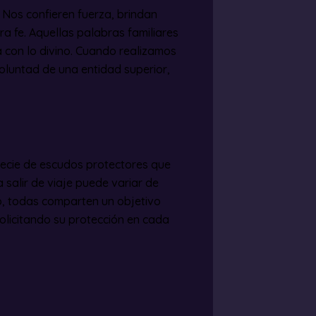
. Nos confieren fuerza, brindan
ra fe. Aquellas palabras familiares
con lo divino. Cuando realizamos
oluntad de una entidad superior,
cie de escudos protectores que
 salir de viaje puede variar de
o, todas comparten un objetivo
solicitando su protección en cada