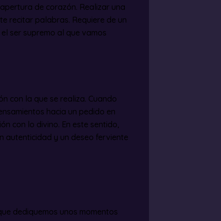
y apertura de corazón. Realizar una
e recitar palabras. Requiere de un
a el ser supremo al que vamos
ón con la que se realiza. Cuando
ensamientos hacia un pedido en
n con lo divino. En este sentido,
n autenticidad y un deseo ferviente
e que dediquemos unos momentos