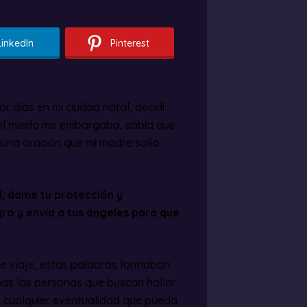
LinkedIn
Pinterest
r días en mi ciudad natal, decidí
 el miedo me embargaba, sabía que
é una oración que mi madre solía
, dame tu protección y
ro y envía a tus ángeles para que
e viaje, estas palabras formaban
has las personas que buscan hallar
e cualquier eventualidad que pueda