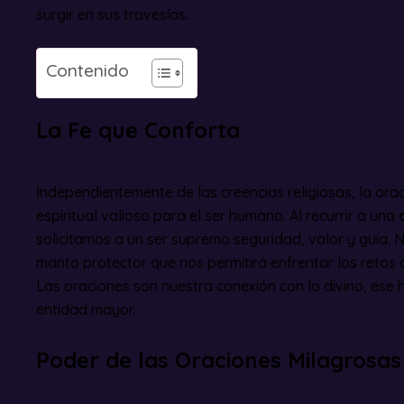
surgir en sus travesías.
Contenido
La Fe que Conforta
Independientemente de las creencias religiosas, la ora
espiritual valioso para el ser humano. Al recurrir a una
solicitamos a un ser supremo seguridad, valor y guía.
manto protector que nos permitirá enfrentar los retos 
Las oraciones son nuestra conexión con lo divino, ese h
entidad mayor.
Poder de las Oraciones Milagrosas