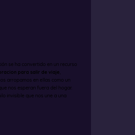
ción se ha convertido en un recurso
oracion para salir de viaje
,
 Nos arropamos en ellas como un
que nos esperan fuera del hogar.
ilo invisible que nos une a una