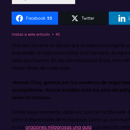
Facebook
55
Twitter
Visitas a este artículo
45
Una vez, durante un diluvio que se había prolongado po
emprender un viaje para visitar a mi hermano. Aunque
tenía que hacerlo. En aquella impetuosa lluvia, record
recitar antes de cada viaje:
«Amado Dios, guíame por los senderos de seguridad
acompáñame. Hazme invisible ante los ojos del pelig
velen mi camino».
Desde aquel momento, cada vez que me tocaba salir d
parte indispensable de mi equipaje. Como yo, son muc
en las
oraciones milagrosas una guía
y protección ant