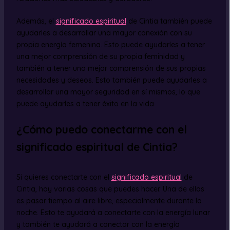
Además, el
significado espiritual
de Cintia también puede
ayudarles a desarrollar una mayor conexión con su
propia energía femenina. Esto puede ayudarles a tener
una mejor comprensión de su propia feminidad y
también a tener una mejor comprensión de sus propias
necesidades y deseos. Esto también puede ayudarles a
desarrollar una mayor seguridad en sí mismos, lo que
puede ayudarles a tener éxito en la vida.
¿Cómo puedo conectarme con el
significado espiritual de Cintia?
Si quieres conectarte con el
significado espiritual
de
Cintia, hay varias cosas que puedes hacer. Una de ellas
es pasar tiempo al aire libre, especialmente durante la
noche. Esto te ayudará a conectarte con la energía lunar
y también te ayudará a conectar con la energía