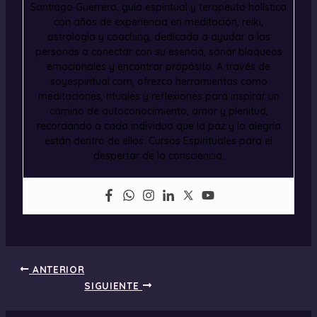
Santiago Guerrero, guía espiritual y terapeuta holística
con años de experiencia en meditación, reiki,
astrología y coaching, dedicada a ayudar a las
personas a conectar con su esencia, sanar bloqueos
emocionales y encontrar propósito. A través de
soyespiritual.com, ofrezco herramientas como
meditaciones, rituales y reflexiones para inspirar un
camino de autoconocimiento, amor y plenitud,
recordando a cada individuo que la paz y la alegría
están dentro de ellos. Cursos Espirituales para el
despertar de la consciencia.
ANTERIOR
SIGUIENTE