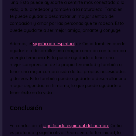
luna. Esto puede ayudarte a sentirte más conectado a la
vida, a tu alrededor y también a la naturaleza. También
te puede ayudar a desarrollar un mayor sentido de
compasión y amor por las personas que te rodean. Esto
puede ayudarte a ser mejor amigo, amante y cónyuge.
Además, el
significado espiritual
de Cintia también puede
ayudarte a desarrollar una mayor conexión con tu propia
energía femenina. Esto puede ayudarte a tener una
mejor comprensión de tu propia feminidad y también a
tener una mejor comprensión de tus propias necesidades
y deseos. Esto también puede ayudarte a desarrollar una
mayor seguridad en ti mismo, lo que puede ayudarte a
tener éxito en la vida.
Conclusión
En conclusión, el
significado espiritual del nombre
Cintia
es profundo y significativo. Representa la feminidad, la