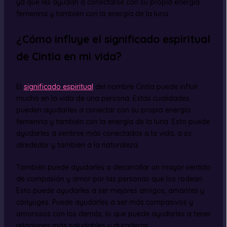
ya que les ayudan a conectarse con su propia energía
femenina y también con la energía de la luna.
¿Cómo influye el significado espiritual
de Cintia en mi vida?
El
significado espiritual
del nombre Cintia puede influir
mucho en la vida de una persona. Estas cualidades
pueden ayudarles a conectar con su propia energía
femenina y también con la energía de la luna. Esto puede
ayudarles a sentirse más conectados a la vida, a su
alrededor y también a la naturaleza.
También puede ayudarles a desarrollar un mayor sentido
de compasión y amor por las personas que los rodean.
Esto puede ayudarles a ser mejores amigos, amantes y
cónyuges. Puede ayudarles a ser más compasivos y
amorosos con los demás, lo que puede ayudarles a tener
relaciones más saludables y duraderas.