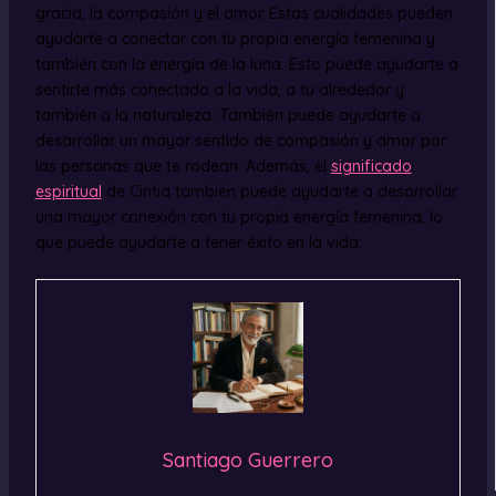
gracia, la compasión y el amor. Estas cualidades pueden
ayudarte a conectar con tu propia energía femenina y
también con la energía de la luna. Esto puede ayudarte a
sentirte más conectado a la vida, a tu alrededor y
también a la naturaleza. También puede ayudarte a
desarrollar un mayor sentido de compasión y amor por
las personas que te rodean. Además, el
significado
espiritual
de Cintia también puede ayudarte a desarrollar
una mayor conexión con tu propia energía femenina, lo
que puede ayudarte a tener éxito en la vida.
Santiago Guerrero