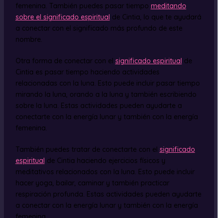
femenina. También puedes pasar tiempo
meditando
sobre el significado espiritual
de Cintia, lo que te ayudará
a conectar con el significado más profundo de este
nombre.
Otra forma de conectar con el
significado espiritual
de
Cintia es pasar tiempo haciendo actividades
relacionadas con la luna. Esto puede incluir pasar tiempo
mirando la luna, orando a la luna y también escribiendo
sobre la luna. Estas actividades pueden ayudarte a
conectarte con la energía lunar y también con la energía
femenina.
También puedes tratar de conectarte con el
significado
espiritual
de Cintia haciendo ejercicios físicos y
meditativos relacionados con la luna. Esto puede incluir
hacer yoga, bailar, caminar y también practicar
respiración profunda. Estas actividades pueden ayudarte
a conectar con la energía lunar y también con la energía
femenina.