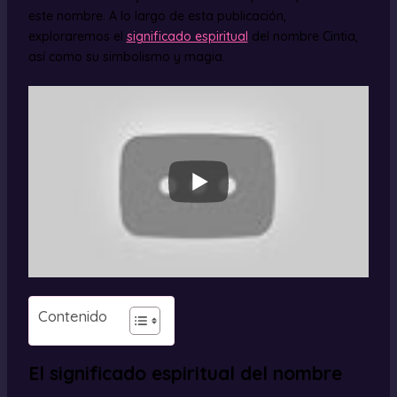
este nombre. A lo largo de esta publicación,
exploraremos el
significado espiritual
del nombre Cintia,
así como su simbolismo y magia.
Contenido
El significado espiritual del nombre