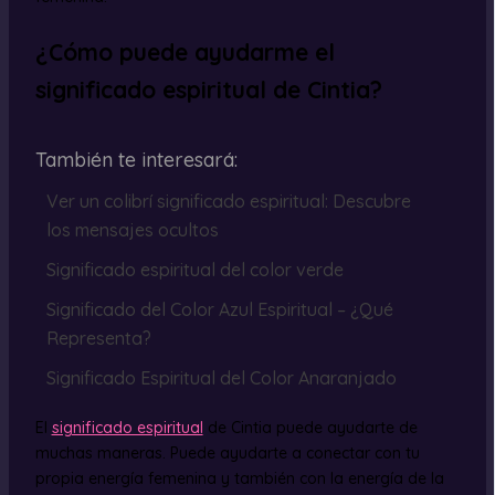
¿Cómo puede ayudarme el
significado espiritual de Cintia?
También te interesará:
Ver un colibrí significado espiritual: Descubre
los mensajes ocultos
Significado espiritual del color verde
Significado del Color Azul Espiritual – ¿Qué
Representa?
Significado Espiritual del Color Anaranjado
El
significado espiritual
de Cintia puede ayudarte de
muchas maneras. Puede ayudarte a conectar con tu
propia energía femenina y también con la energía de la