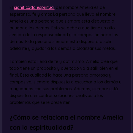
El
significado espiritual
del nombre Amelia es de
esperanza, fe y amor. La persona que lleva el nombre
Amelia es una persona que siempre está dispuesta a
ayudar a los demás. Esto se debe a que tiene un alto
sentido de la responsabilidad y la compasión hacia los
demás. Esta persona siempre está dispuesta a salir
adelante y ayudar a los demás a alcanzar sus metas.
También está llena de fe y optimismo. Amelia cree que
todo tiene un propósito y que todo va a salir bien en el
final. Esta cualidad la hace una persona amorosa y
compasiva, siempre dispuesta a escuchar a los demás y
a ayudarlos con sus problemas. Además, siempre está
dispuesta a encontrar soluciones criativas a los
problemas que se le presenten.
¿Cómo se relaciona el nombre Amelia
con la espiritualidad?