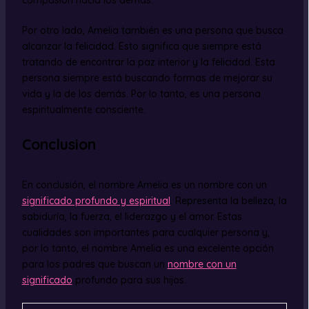
Por otro lado, Amelia también es una persona que busca
alcanzar la felicidad. Esto significa que siempre está
tratando de encontrar la paz interior y la felicidad. Esta
persona siempre está buscando formas de mejorar su
vida y la de los demás. Por lo tanto, es una persona
espiritualmente consciente.
Conclusion
En conclusión, el nombre Amelia es un nombre con un
significado profundo y espiritual
. Representa la belleza, la
sabiduría, la fuerza, el liderazgo y el amor. Estas
cualidades son importantes para cualquier persona y,
por lo tanto, el nombre Amelia es una excelente opción
para los padres que buscan un
nombre con un
significado
profundo para sus hijos.