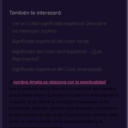
También te interesará:
Ver un colibrí significado espiritual: Descubre
los mensajes ocultos
Significado espiritual del color verde
Significado del Color Azul Espiritual – ¿Qué
Representa?
Significado Espiritual del Color Anaranjado
El
nombre Amelia se relaciona con la espiritualidad
en
que la persona que lo lleva es una persona que siempre
busca hacer el bien. Esta persona siempre está dispuesta
a ayudar a los demás y a encontrar soluciones a los
problemas. Además, siempre está dispuesta a encontrar
el lado positivo de las cosas. Esta persona también suele
tener un fuerte sentido de la responsabilidad y la
compasión hacia los demás.