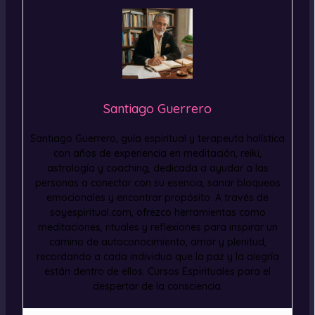
Santiago Guerrero
Santiago Guerrero, guía espiritual y terapeuta holística
con años de experiencia en meditación, reiki,
astrología y coaching, dedicada a ayudar a las
personas a conectar con su esencia, sanar bloqueos
emocionales y encontrar propósito. A través de
soyespiritual.com, ofrezco herramientas como
meditaciones, rituales y reflexiones para inspirar un
camino de autoconocimiento, amor y plenitud,
recordando a cada individuo que la paz y la alegría
están dentro de ellos. Cursos Espirituales para el
despertar de la consciencia.