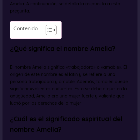
Amelia. A continuación, se detalla la respuesta a esta
pregunta.
Contenido
¿Qué significa el nombre Amelia?
El nombre Amelia significa «trabajadora» o «amable». El
origen de este nombre es el latín y se refiere a una
persona trabajadora y amable. Además, también puede
significar «valiente» o «fuerte». Esto se debe a que, en la
antigüedad, Amelia era una mujer fuerte y valiente que
luchó por los derechos de la mujer.
¿Cuál es el significado espiritual del
nombre Amelia?