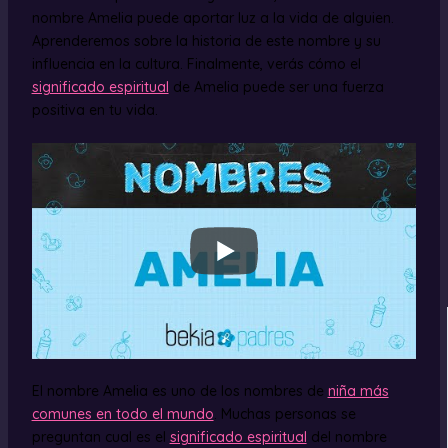
nombre Amelia puede aportar luz a la vida de alguien.
Aprenderemos sobre la historia de este nombre y su
influencia en la cultura. Finalmente, verás cómo el
significado espiritual
de Amelia puede ser una fuerza
positiva en tu vida.
El nombre Amelia es uno de los nombres de
niña más
comunes en todo el mundo
. Muchas personas se
preguntan cual es el
significado espiritual
del nombre