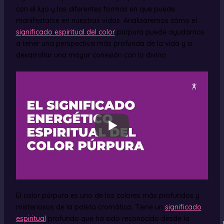
con el lujo y las diferentes formas en que puede
manifestarse en nuestras vidas. Analizaremos cómo el
significado espiritual del color
púrpura puede ayudarnos
a tener una perspectiva más profunda de la vida y a
desarrollar una mayor conexión con lo divino.
El color púrpura es uno de los colores más profundos y
misteriosos de la paleta cromática. Tiene un
significado
espiritual
profundo que ha sido reconocido desde la