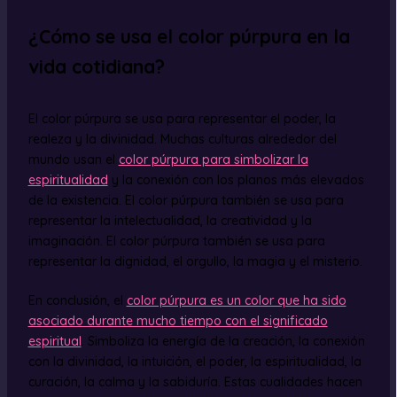
¿Cómo se usa el color púrpura en la
vida cotidiana?
El color púrpura se usa para representar el poder, la
realeza y la divinidad. Muchas culturas alrededor del
mundo usan el
color púrpura para simbolizar la
espiritualidad
y la conexión con los planos más elevados
de la existencia. El color púrpura también se usa para
representar la intelectualidad, la creatividad y la
imaginación. El color púrpura también se usa para
representar la dignidad, el orgullo, la magia y el misterio.
En conclusión, el
color púrpura es un color que ha sido
asociado durante mucho tiempo con el significado
espiritual
. Simboliza la energía de la creación, la conexión
con la divinidad, la intuición, el poder, la espiritualidad, la
curación, la calma y la sabiduría. Estas cualidades hacen