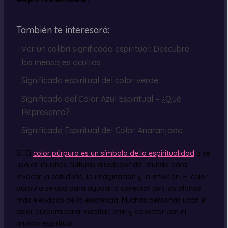
También te interesará:
Ver un colibrí significado espiritual: Descubre
los mensajes ocultos
Significado espiritual del color verde
Significado del Color Azul Espiritual – ¿Qué
Representa?
Significado Espiritual del Color Anaranjado
Sí. El
color púrpura es un símbolo de la espiritualidad
y se
usa en muchas culturas alrededor del mundo para
invocar la sabiduría, la imaginación y la intuición. El color
púrpura se usa para ayudar a conectar con los planos
más elevados de la existencia. Muchas personas usan el
color púrpura para meditar, orar y conectar con el
mundo espiritual.