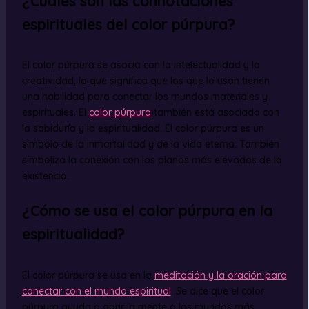
¿Cuáles son las connotaciones
espirituales del color púrpura?
El color púrpura se asocia con la intelectualidad y la
creatividad, lo que significa que los que lo usan tienen
una habilidad para conectar los mundos materiales y
espirituales. El
color púrpura
también está asociado con
la sabiduría y la espiritualidad. El color púrpura es un
símbolo de la inmortalidad y de la vida eterna. También
simboliza la conexión con los planos más elevados de la
existencia.
¿Cómo se usa el color púrpura en la
espiritualidad?
El color púrpura se usa en la
meditación y la oración para
conectar con el mundo espiritual
. Se dice que el color
púrpura ayuda a abrir la mente a los mundos más