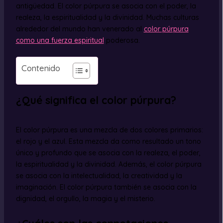
antigüedad. El color púrpura se asocia con el poder, la
realeza, la espiritualidad y la divinidad. Muchas culturas
alrededor del mundo han venerado al
color púrpura
como una fuerza espiritual
poderosa.
Contenido
¿Qué significa el color púrpura?
El color púrpura es una mezcla de dos colores primarios:
el rojo y el azul. Esta mezcla da como resultado un tono
único y profundo que se asocia con la realeza, el poder,
la espiritualidad y la divinidad. Además, el color púrpura
se asocia con la intelectualidad, la creatividad y la
imaginación. El color púrpura también se asocia con la
dignidad, el orgullo, la magia y el misterio.