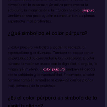
elevados de la existencia. Se utiliza para invocar la
sabiduría, la imaginación y la intuición. El color
púrpura
también se usa para ayudar a conectar con los planos
espirituales más profundos.
¿Qué simboliza el color púrpura?
El color púrpura simboliza el poder, la realeza, la
espiritualidad y la divinidad. También se asocia con la
intelectualidad, la creatividad y la imaginación. El color
púrpura también se asocia con la dignidad, el orgullo, la
magia y el misterio. El
color púrpura
también se asocia
con la sabiduría y la espiritualidad. Finalmente, el color
púrpura también simboliza la conexión con los planos
más elevados de la existencia.
¿Es el color púrpura un símbolo de la
espiritualidad?