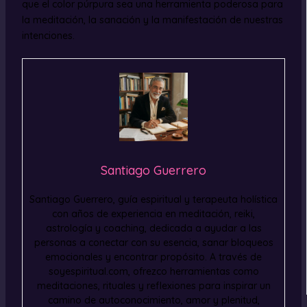
que el color púrpura sea una herramienta poderosa para
la meditación, la sanación y la manifestación de nuestras
intenciones.
Santiago Guerrero
Santiago Guerrero, guía espiritual y terapeuta holística
con años de experiencia en meditación, reiki,
astrología y coaching, dedicada a ayudar a las
personas a conectar con su esencia, sanar bloqueos
emocionales y encontrar propósito. A través de
soyespiritual.com, ofrezco herramientas como
meditaciones, rituales y reflexiones para inspirar un
camino de autoconocimiento, amor y plenitud,