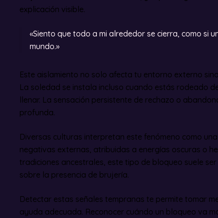
explicación visible.
«Siento que todo a mi alrededor se cierra, como si u
mundo.»
Este aislamiento no solo afecta tu entorno externo sin
La soledad se instala incluso cuando estás rodeado de 
llenar. La sensación persistente de rechazo o abandon
profunda.
Diversas culturas interpretan este fenómeno como una s
negativas externas, atribuidas a energías oscuras o h
tradiciones ancestrales, este tipo de bloqueo suele ser
sobre la presencia de brujería.
Detectar estas señales tempranas te permite tomar m
ayuda adecuada. Reconocer cuándo un bloqueo va más 