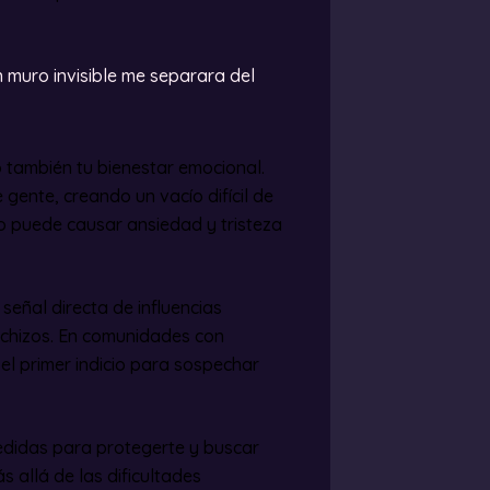
n muro invisible me separara del
o también tu bienestar emocional.
gente, creando un vacío difícil de
o puede causar ansiedad y tristeza
eñal directa de influencias
echizos. En comunidades con
 el primer indicio para sospechar
edidas para protegerte y buscar
allá de las dificultades