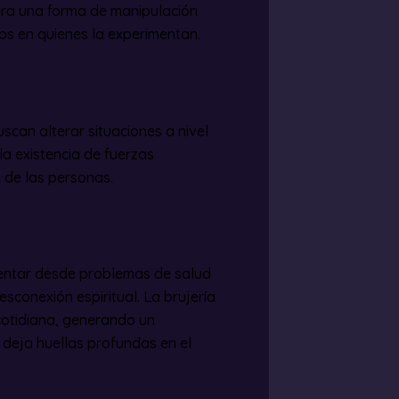
dera una forma de manipulación
os en quienes la experimentan.
uscan alterar situaciones a nivel
 la existencia de fuerzas
 de las personas.
mentar desde problemas de salud
esconexión espiritual. La brujería
cotidiana, generando un
e deja huellas profundas en el