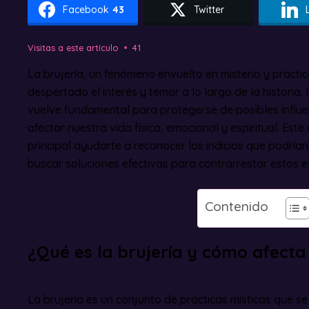
Facebook
43
Twitter
Visitas a este artículo
41
La brujería, un fenómeno envuelto en misterio y practi
despertado el interés y temor a lo largo de la historia. 
vuelve fundamental para protegerse de posibles influ
afectar nuestra vida física, emocional y espiritual. Este
principal ayudarte a reconocer los indicios que podrían
buscar soluciones efectivas para contrarrestar estos e
Contenido
¿Qué es la brujería y cómo afecta
La brujería es un conjunto de prácticas místicas que se c