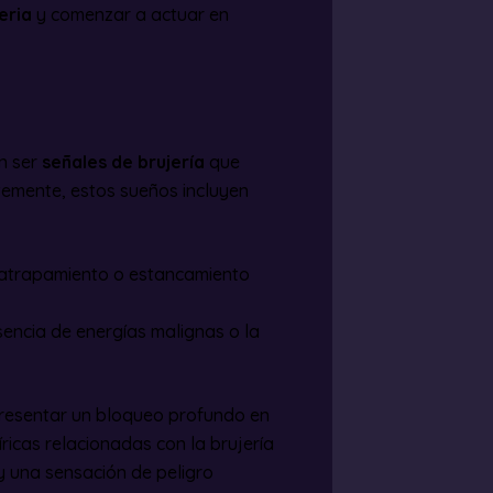
ria​
y comenzar a actuar en
n ser
señales de brujería
que
ntemente, estos sueños incluyen
e atrapamiento o estancamiento
sencia de energías malignas o la
presentar un bloqueo profundo en
íricas relacionadas con la brujería
y una sensación de peligro