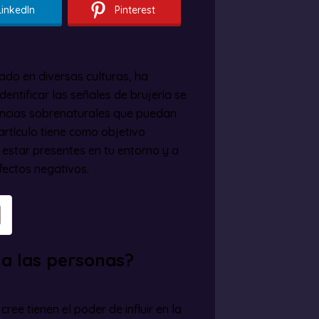
LinkedIn
Pinterest
cado en diversas culturas, ha
Identificar las señales de brujería se
encias sobrenaturales que puedan
 artículo tiene como objetivo
 estar presentes en tu entorno y a
fectos negativos.
 a las personas?
ree tienen el poder de influir en la