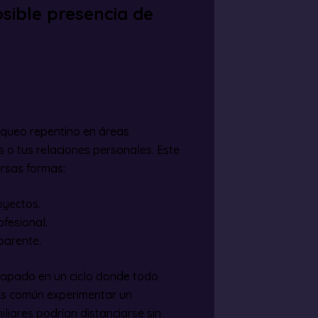
sible presencia de
oqueo repentino en áreas
s o tus relaciones personales. Este
rsas formas:
oyectos.
fesional.
parente.
rapado en un ciclo donde todo
 Es común experimentar un
iliares podrían distanciarse sin