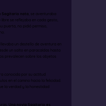
a
Sagitario nata
, se aventuraba
 libre se reflejaba en cada gesto,
u puerta, no pidió permiso,
no.
e llevaba un destello de aventura en
desde un salto en paracaídas hasta
dos prevalecen sobre los objetos
ra conocida por su actitud
los en el camino hacia la felicidad.
ue la verdad y la honestidad
uras.
Una novia Sagitario es