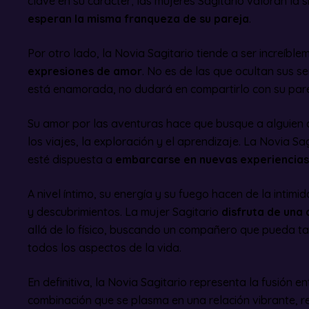
clave en su carácter; las mujeres Sagitario valoran la 
esperan la misma franqueza de su pareja
.
Por otro lado, la Novia Sagitario tiende a ser increíbl
expresiones de amor
. No es de las que ocultan sus se
está enamorada, no dudará en compartirlo con su pare
Su amor por las aventuras hace que busque a alguien 
los viajes, la exploración y el aprendizaje. La Novia S
esté dispuesta a
embarcarse en nuevas experiencias
A nivel íntimo, su energía y su fuego hacen de la intimi
y descubrimientos. La mujer Sagitario
disfruta de una
allá de lo físico, buscando un compañero que pueda ta
todos los aspectos de la vida.
En definitiva, la Novia Sagitario representa la fusión e
combinación que se plasma en una relación vibrante,