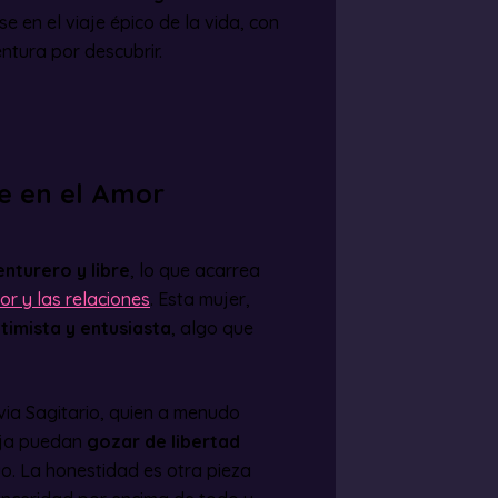
se en el viaje épico de la vida, con
tura por descubrir.
re en el Amor
enturero y libre
, lo que acarrea
r y las relaciones
. Esta mujer,
timista y entusiasta
, algo que
ia Sagitario, quien a menudo
reja puedan
gozar de libertad
o. La honestidad es otra pieza