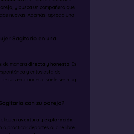
 pareja, y busca un compañero que
ncias nuevas. Además, aprecia una
ujer Sagitario en una
os de manera
directa y honesta
. Es
a espontánea y entusiasta de
r de sus emociones y suele ser muy
Sagitario con su pareja?
impliquen
aventura y exploración
,
 practicar deportes al aire libre.