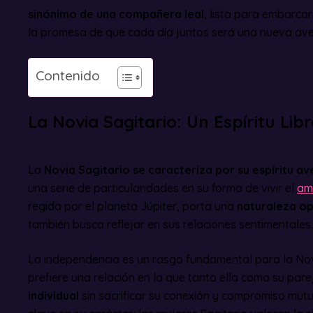
sinónimo de una compañera leal
, lista para embarcar
la promesa de que cada día juntos será una nueva aven
Contenido
La Novia Sagitario: Un Espíritu Lib
La
Novia Sagitario se caracteriza por su espíritu av
una serie de particularidades en su forma de vivir el
amo
regida por el planeta Júpiter, porta una
naturaleza op
también busca reflejar en sus relaciones sentimentales.
La independencia es un rasgo fundamental para la Nov
prefiere una relación en la que tanto ella como su pa
individual
sin sacrificar su conexión y compromiso mutu