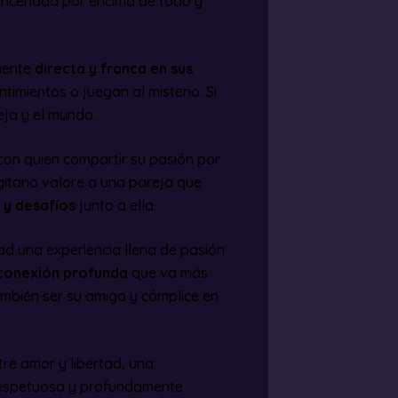
sinceridad por encima de todo y
emente
directa y franca en sus
ntimientos o juegan al misterio. Si
ja y el mundo.
con quien compartir su pasión por
agitario valore a una pareja que
 y desafíos
junto a ella.
dad una experiencia llena de pasión
 conexión profunda
que va más
mbién ser su amigo y cómplice en
ntre amor y libertad, una
 respetuosa y profundamente