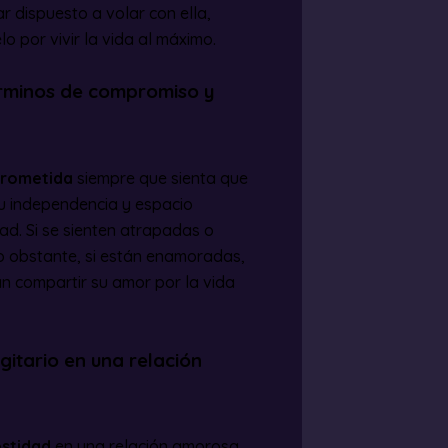
 dispuesto a volar con ella,
 por vivir la vida al máximo.
érminos de compromiso y
prometida
siempre que sienta que
su independencia y espacio
dad. Si se sienten atrapadas o
No obstante, si están enamoradas,
an compartir su amor por la vida
gitario en una relación
stidad
en una relación amorosa.