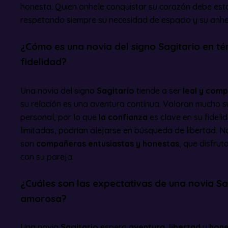
honesta. Quien anhele conquistar su corazón debe estar
respetando siempre su necesidad de espacio y su anhelo
¿Cómo es una novia del signo Sagitario en t
fidelidad?
Una novia del signo
Sagitario
tiende a ser
leal y com
su relación es una aventura continua. Valoran mucho 
personal, por lo que
la confianza
es clave en su fideli
limitadas, podrían alejarse en búsqueda de libertad. 
son
compañeras entusiastas y honestas
, que disfrut
con su pareja.
¿Cuáles son las expectativas de una novia Sa
amorosa?
Una novia
Sagitario
espera
aventura
,
libertad
y
hone