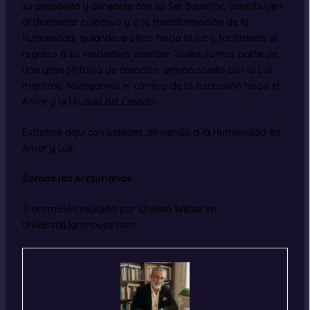
su propósito y alinearse con su Ser Superior, contribuyen
al despertar colectivo y a la transformación de la
humanidad, guiando a otros hacia la luz y facilitando el
regreso a su verdadera esencia. Todos somos parte de
una gran sinfonía de creación, armonizando con la Luz
mientras navegamos el camino de la ascensión hacia el
Amor y la Unidad del Creador.
Estamos aquí con ustedes, sirviendo a la Humanidad en
Amor y Luz.
Somos los Arcturianos.
Transmisión recibida por Chellea Wilder en
UniversalLighthouse.com.