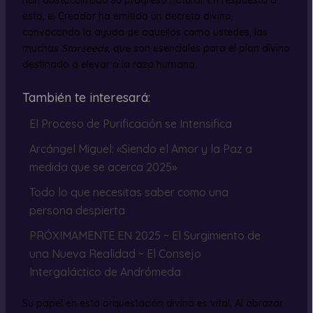
han obstaculizado su progreso natural. En respuesta a
esto, el Creador ha emitido un decreto divino,
convocando la ayuda de aquellos como ustedes, las
muchas
Starseeds
, que son esenciales para el plan divino
destinado a elevar a la raza humana.
También te interesará:
El Proceso de Purificación se Intensifica
Arcángel Miguel: «Siendo el Amor y la Paz a
medida que se acerca 2025»
Todo lo que necesitas saber como una
persona despierta
PRÓXIMAMENTE EN 2025 ~ El Surgimiento de
una Nueva Realidad ~ El Consejo
Intergaláctico de Andrómeda
Su papel en esta orquestación divina es vital. Al abrazar