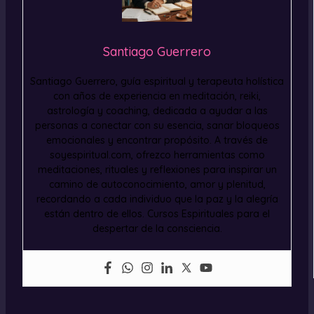
Santiago Guerrero
Santiago Guerrero, guía espiritual y terapeuta holística
con años de experiencia en meditación, reiki,
astrología y coaching, dedicada a ayudar a las
personas a conectar con su esencia, sanar bloqueos
emocionales y encontrar propósito. A través de
soyespiritual.com, ofrezco herramientas como
meditaciones, rituales y reflexiones para inspirar un
camino de autoconocimiento, amor y plenitud,
recordando a cada individuo que la paz y la alegría
están dentro de ellos. Cursos Espirituales para el
despertar de la consciencia.