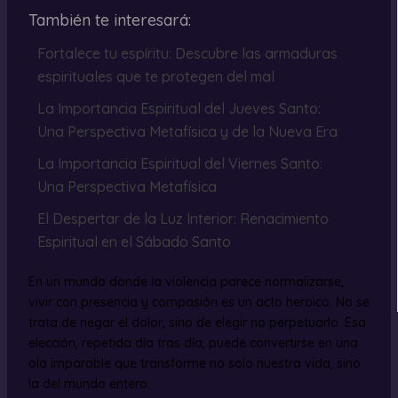
También te interesará:
Fortalece tu espíritu: Descubre las armaduras
espirituales que te protegen del mal
La Importancia Espiritual del Jueves Santo:
Una Perspectiva Metafísica y de la Nueva Era
La Importancia Espiritual del Viernes Santo:
Una Perspectiva Metafísica
El Despertar de la Luz Interior: Renacimiento
Espiritual en el Sábado Santo
En un mundo donde la violencia parece normalizarse,
vivir con presencia y compasión es un acto heroico. No se
trata de negar el dolor, sino de elegir no perpetuarlo. Esa
elección, repetida día tras día, puede convertirse en una
ola imparable que transforme no solo nuestra vida, sino
la del mundo entero.