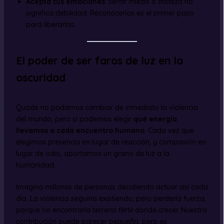
Acepta tus emociones
: sentir miedo o tristeza no
significa debilidad. Reconocerlas es el primer paso
para liberarlas.
El poder de ser faros de luz en la
oscuridad
Quizás no podamos cambiar de inmediato la violencia
del mundo, pero sí podemos elegir
qué energía
llevamos a cada encuentro humano
. Cada vez que
elegimos presencia en lugar de reacción, y compasión en
lugar de odio, aportamos un grano de luz a la
humanidad.
Imagina millones de personas decidiendo actuar así cada
día. La violencia seguiría existiendo, pero perdería fuerza,
porque no encontraría terreno fértil donde crecer. Nuestra
contribución puede parecer pequeña, pero es