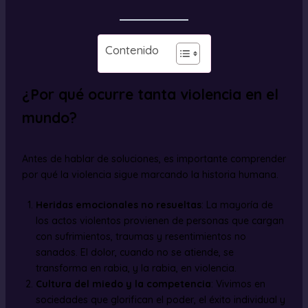
Contenido
¿Por qué ocurre tanta violencia en el
mundo?
Antes de hablar de soluciones, es importante comprender
por qué la violencia sigue marcando la historia humana.
Heridas emocionales no resueltas
: La mayoría de
los actos violentos provienen de personas que cargan
con sufrimientos, traumas y resentimientos no
sanados. El dolor, cuando no se atiende, se
transforma en rabia, y la rabia, en violencia.
Cultura del miedo y la competencia
: Vivimos en
sociedades que glorifican el poder, el éxito individual y