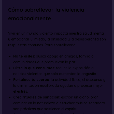
Cómo sobrellevar la violencia
emocionalmente
Vivir en un mundo violento impacta nuestra salud mental
y emocional. El miedo, la ansiedad y la desesperanza son
respuestas comunes. Para sobrellevarlo:
No te aísles
: busca apoyo en amigos, familia o
comunidades que promuevan la paz.
Filtra lo que consumes
: reduce la exposición a
noticias violentas que solo aumentan la angustia.
Fortalece tu cuerpo
: la actividad física, el descanso y
la alimentación equilibrada ayudan a procesar mejor
el estrés.
Crea rituales de sanación
: escribir un diario, orar,
caminar en la naturaleza o escuchar música sanadora
son prácticas que sostienen el espíritu.