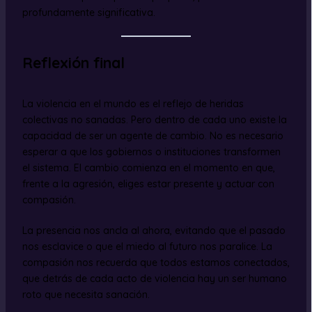
profundamente significativa.
Reflexión final
La violencia en el mundo es el reflejo de heridas
colectivas no sanadas. Pero dentro de cada uno existe la
capacidad de ser un agente de cambio. No es necesario
esperar a que los gobiernos o instituciones transformen
el sistema. El cambio comienza en el momento en que,
frente a la agresión, eliges estar presente y actuar con
compasión.
La presencia nos ancla al ahora, evitando que el pasado
nos esclavice o que el miedo al futuro nos paralice. La
compasión nos recuerda que todos estamos conectados,
que detrás de cada acto de violencia hay un ser humano
roto que necesita sanación.