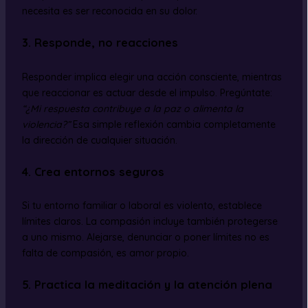
necesita es ser reconocida en su dolor.
3. Responde, no reacciones
Responder implica elegir una acción consciente, mientras
que reaccionar es actuar desde el impulso. Pregúntate:
“¿Mi respuesta contribuye a la paz o alimenta la
violencia?”
Esa simple reflexión cambia completamente
la dirección de cualquier situación.
4. Crea entornos seguros
Si tu entorno familiar o laboral es violento, establece
límites claros. La compasión incluye también protegerse
a uno mismo. Alejarse, denunciar o poner límites no es
falta de compasión, es amor propio.
5. Practica la meditación y la atención plena