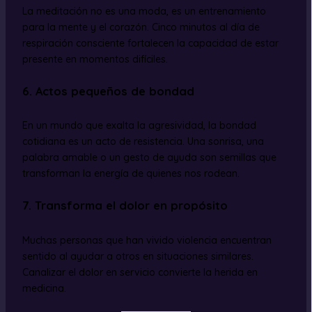
La meditación no es una moda, es un entrenamiento
para la mente y el corazón. Cinco minutos al día de
respiración consciente fortalecen la capacidad de estar
presente en momentos difíciles.
6. Actos pequeños de bondad
En un mundo que exalta la agresividad, la bondad
cotidiana es un acto de resistencia. Una sonrisa, una
palabra amable o un gesto de ayuda son semillas que
transforman la energía de quienes nos rodean.
7. Transforma el dolor en propósito
Muchas personas que han vivido violencia encuentran
sentido al ayudar a otros en situaciones similares.
Canalizar el dolor en servicio convierte la herida en
medicina.