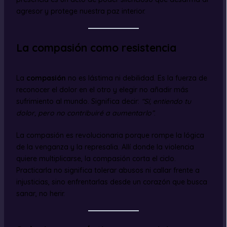
agresor y protege nuestra paz interior.
La compasión como resistencia
La
compasión
no es lástima ni debilidad. Es la fuerza de
reconocer el dolor en el otro y elegir no añadir más
sufrimiento al mundo. Significa decir:
“Sí, entiendo tu
dolor, pero no contribuiré a aumentarlo”
.
La compasión es revolucionaria porque rompe la lógica
de la venganza y la represalia. Allí donde la violencia
quiere multiplicarse, la compasión corta el ciclo.
Practicarla no significa tolerar abusos ni callar frente a
injusticias, sino enfrentarlas desde un corazón que busca
sanar, no herir.