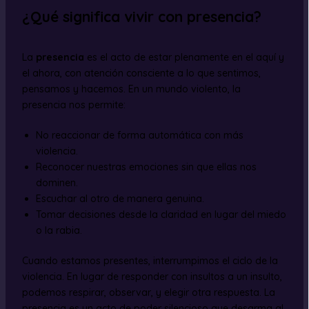
¿Qué significa vivir con presencia?
La
presencia
es el acto de estar plenamente en el aquí y
el ahora, con atención consciente a lo que sentimos,
pensamos y hacemos. En un mundo violento, la
presencia nos permite:
No reaccionar de forma automática con más
violencia.
Reconocer nuestras emociones sin que ellas nos
dominen.
Escuchar al otro de manera genuina.
Tomar decisiones desde la claridad en lugar del miedo
o la rabia.
Cuando estamos presentes, interrumpimos el ciclo de la
violencia. En lugar de responder con insultos a un insulto,
podemos respirar, observar, y elegir otra respuesta. La
presencia es un acto de poder silencioso que desarma al