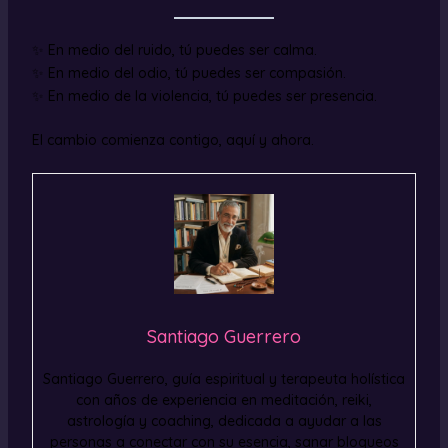
✨ En medio del ruido, tú puedes ser calma.
✨ En medio del odio, tú puedes ser compasión.
✨ En medio de la violencia, tú puedes ser presencia.
El cambio comienza contigo, aquí y ahora.
Santiago Guerrero
Santiago Guerrero, guía espiritual y terapeuta holística
con años de experiencia en meditación, reiki,
astrología y coaching, dedicada a ayudar a las
personas a conectar con su esencia, sanar bloqueos