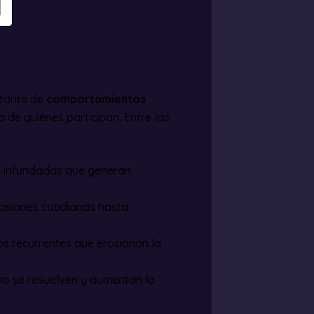
stante de
comportamientos
 de quienes participan. Entre las
es infundadas que generan
ecisiones cotidianas hasta
ios recurrentes que erosionan la
 no se resuelven y aumentan la