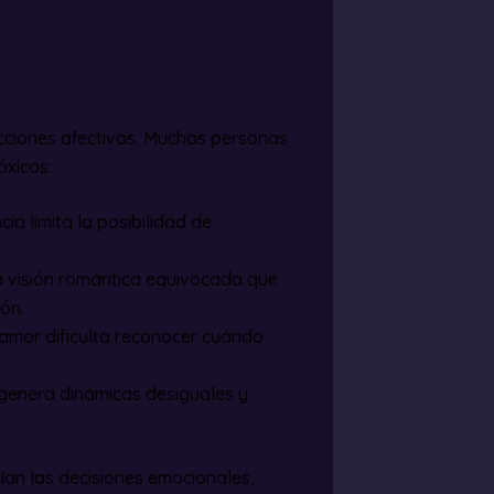
ecciones afectivas. Muchas personas
óxicos:
cia limita la posibilidad de
a visión romántica equivocada que
ón.
 amor dificulta reconocer cuándo
 genera dinámicas desiguales y
uían las decisiones emocionales,