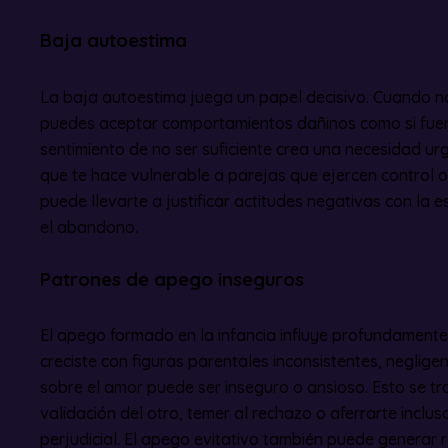
Baja autoestima
La baja autoestima juega un papel decisivo. Cuando n
puedes aceptar comportamientos dañinos como si fuer
sentimiento de no ser suficiente crea una necesidad ur
que te hace vulnerable a parejas que ejercen control o
puede llevarte a justificar actitudes negativas con la e
el abandono.
Patrones de apego inseguros
El apego formado en la infancia influye profundamente 
creciste con figuras parentales inconsistentes, neglige
sobre el amor puede ser inseguro o ansioso. Esto se t
validación del otro, temer al rechazo o aferrarte inclu
perjudicial. El apego evitativo también puede generar r