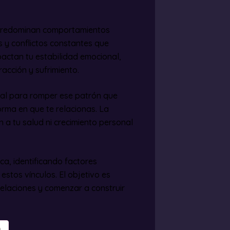
 predominan comportamientos
s y conflictos constantes que
pactan tu estabilidad emocional,
racción y sufrimiento.
ial para romper ese patrón que
orma en que te relacionas. La
 a tu salud ni crecimiento personal
ca, identificando factores
estos vínculos. El objetivo es
relaciones y comenzar a construir