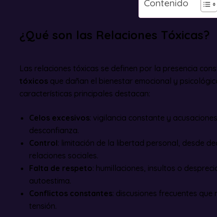
Contenido
¿Qué son las Relaciones Tóxicas?
Las relaciones tóxicas se definen por la presencia con
tóxicos
que dañan el bienestar emocional y psicológico
características principales destacan:
Celos excesivos
: vigilancia constante y acusacion
desconfianza.
Control
: limitación de la libertad personal, desde d
relaciones sociales.
Falta de respeto
: humillaciones, insultos o desprec
autoestima.
Conflictos constantes
: discusiones frecuentes que
tensión.