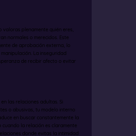
o valoras plenamente quién eres,
an normales o merecidos. Este
gente de aprobación externa, lo
 manipulación. La inseguridad
speranza de recibir afecto o evitar
en las relaciones adultas. Si
ntes o abusivas, tu modelo interno
raduce en buscar constantemente la
so cuando la relación es claramente
elaciones donde evitas la intimidad