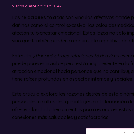
Visitas a este artículo
47
Las
relaciones tóxicas
son vínculos afectivos donde
dañinos como el control excesivo, los celos desmedido
afectan tu bienestar emocional. Estos lazos no solo im
sino que también pueden crear un ciclo repetitivo de at
Entender
¿Por qué atraes relaciones tóxicas?
es esenc
puede parecer invisible pero está muy presente en la f
atracción emocional hacia personas que no contribuyen
tiene raíces profundas en aspectos internos y sociales.
Este artículo explora las razones detrás de esta dinámi
personales y culturales que influyen en la formación de 
ofrecer claridad y herramientas para reconocer estas 
conexiones más saludables y satisfactorias.