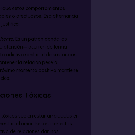
 porque estos comportamientos
les o afectuosos. Esa alternancia
ustifica.
itente
. Es un patrón donde las
o atención— ocurren de forma
o adictivo similar al de sustancias
ntener la relación pese al
 próximo momento positivo mantiene
xico.
ciones Tóxicas
 tóxicas suelen estar arraigadas en
mentas el amor. Reconocer estos
tivo de relaciones dañinas.