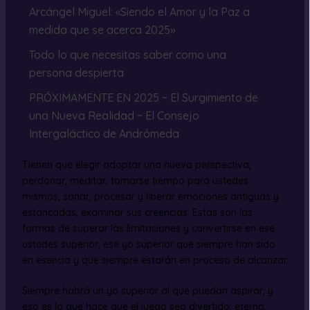
Arcángel Miguel: «Siendo el Amor y la Paz a
medida que se acerca 2025»
Todo lo que necesitas saber como una
persona despierta
PRÓXIMAMENTE EN 2025 ~ El Surgimiento de
una Nueva Realidad ~ El Consejo
Intergaláctico de Andrómeda
Tienen que elegir adoptar una nueva perspectiva,
perdonar, meditar, tomarse tiempo para ustedes
mismos, sanar, procesar y liberar emociones antiguas y
estancadas, examinar sus creencias. Estas son las
formas de superar las limitaciones y convertirse en ese
ustedes superior, ese yo superior que siempre han sido
en esencia y que siempre estarán en proceso de alcanzar.
Siempre habrá un yo superior al que puedan aspirar, y
eso es lo que hace que el juego sea divertido, eterno,