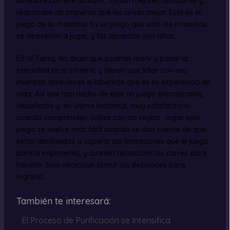
alinearse con ese ustedes, toman mejores decisiones y
responden de maneras que les sirven mejor. Este es el
juego de la maestría. Es un juego que solo los maestros
se atreverían a jugar, y las apuestas son altas.
En la Tierra, les dicen que podrían morir y pasar la
eternidad en el infierno, y tienen que lidiar con eso
mientras atraviesan el laberinto que es su experiencia de
vida. Así que han hecho de este un juego emocionante,
desafiante y, en última instancia, muy satisfactorio
cuando comprenden cuáles son las reglas. Jugar este
juego se vuelve más fácil cuando se dan cuenta de que
están destinados a superar las limitaciones que el juego
parece imponerles, y cuando reconocen las claves para
hacerlo. Solo necesitan tomar las decisiones para
lograrlo.
También te interesará:
El Proceso de Purificación se Intensifica