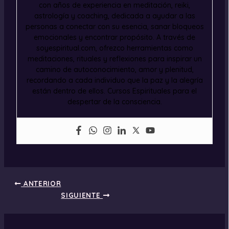
con años de experiencia en meditación, reiki,
astrología y coaching, dedicada a ayudar a las
personas a conectar con su esencia, sanar bloqueos
emocionales y encontrar propósito. A través de
soyespiritual.com, ofrezco herramientas como
meditaciones, rituales y reflexiones para inspirar un
camino de autoconocimiento, amor y plenitud,
recordando a cada individuo que la paz y la alegría
están dentro de ellos. Cursos Espirituales para el
despertar de la consciencia.
ANTERIOR
SIGUIENTE