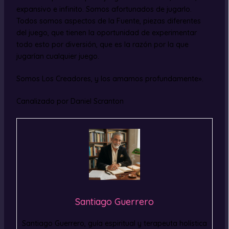
expansivo e infinito. Somos afortunados de jugarlo.
Todos somos aspectos de la Fuente, piezas diferentes
del juego, que tienen la oportunidad de experimentar
todo esto por diversión, que es la razón por la que
jugarían cualquier juego.
Somos Los Creadores, y los amamos profundamente».
Canalizado por Daniel Scranton
Santiago Guerrero
Santiago Guerrero, guía espiritual y terapeuta holística