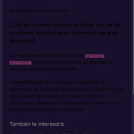
En el nombre de Jesús, Amén.
¿Cuál es la mejor manera de hacer uso de las
oraciones milagrosas en momentos de gran
ansiedad?
La mejor manera de hacer uso de las
oraciones
milagrosas
durante momentos de gran ansiedad se
centra en cuatro pasos principales:
1.
Identificación
: El primer paso es identificar el
sentimiento de ansiedad. Haz una pausa y reconoce que
estás experimentando un momento de estrés o
desconcierto. Reconocer tu estado interior puede servir
como señal para recurrir a la oración.
También te interesará: