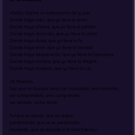
«Señor, hazme un instrumento de tu paz.
Donde haya odio, que yo lleve el amor.
Donde haya ofensa, que yo lleve el perdón.
Donde haya discordia, que yo lleve la unión.
Donde haya duda, que yo lleve la fe.
Donde haya error, que yo lleve la Verdad.
Donde haya desperación, que yo lleve la Esperanza.
Donde haya tristeza, que yo lleve la Alegría.
Donde haya tinieblas, que yo lleve la Luz.
Oh Maestro,
haz que no busque tanto ser consolado, sino consolar,
ser comprendido, sino comprender,
ser amado, como amar.
Porque es dando, que se recibe;
perdonando, que se es perdonado;
muriendo, que se resucita a la Vida Eterna.»