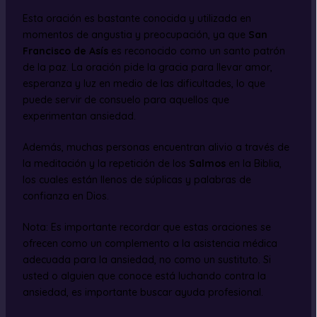
Esta oración es bastante conocida y utilizada en
momentos de angustia y preocupación, ya que
San
Francisco de Asís
es reconocido como un santo patrón
de la paz. La oración pide la gracia para llevar amor,
esperanza y luz en medio de las dificultades, lo que
puede servir de consuelo para aquellos que
experimentan ansiedad.
Además, muchas personas encuentran alivio a través de
la meditación y la repetición de los
Salmos
en la Biblia,
los cuales están llenos de súplicas y palabras de
confianza en Dios.
Nota: Es importante recordar que estas oraciones se
ofrecen como un complemento a la asistencia médica
adecuada para la ansiedad, no como un sustituto. Si
usted o alguien que conoce está luchando contra la
ansiedad, es importante buscar ayuda profesional.