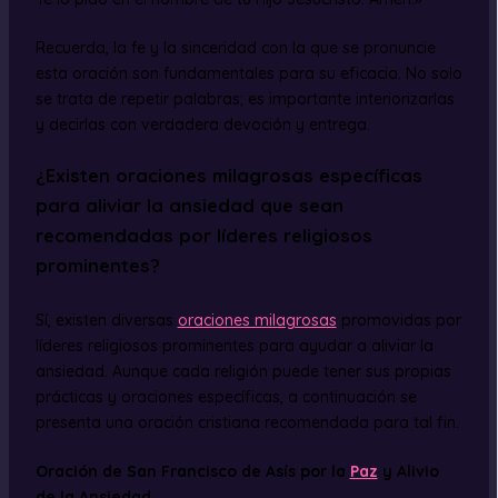
Recuerda, la fe y la sinceridad con la que se pronuncie
esta oración son fundamentales para su eficacia. No solo
se trata de repetir palabras; es importante interiorizarlas
y decirlas con verdadera devoción y entrega.
¿Existen oraciones milagrosas específicas
para aliviar la ansiedad que sean
recomendadas por líderes religiosos
prominentes?
Sí, existen diversas
oraciones milagrosas
promovidas por
líderes religiosos prominentes para ayudar a aliviar la
ansiedad. Aunque cada religión puede tener sus propias
prácticas y oraciones específicas, a continuación se
presenta una oración cristiana recomendada para tal fin.
Oración de San Francisco de Asís por la
Paz
y Alivio
de la Ansiedad