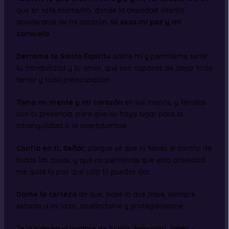
que en este momento, donde la ansiedad intenta
apoderarse de mi corazón,
tú seas mi paz y mi
consuelo
.
Derrama tu Santo Espíritu
sobre mí y permíteme sentir
tu tranquilidad y tu amor, que son capaces de alejar todo
temor y toda preocupación.
Toma mi mente y mi corazón
en tus manos, y llénalos
con tu presencia, para que no haya lugar para la
intranquilidad o la incertidumbre.
Confío en ti, Señor
, porque sé que tú tienes el control de
todas las cosas, y que no permitirás que esta ansiedad
me quite la paz que sólo tú puedes dar.
Dame la certeza
de que, pase lo que pase, siempre
estarás a mi lado, cuidándome y protegiéndome.
Te lo pido en el nombre de tu Hijo Jesucristo. Amén.»