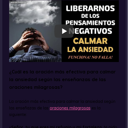
¿Cuál es la oración más efectiva para calmar
la ansiedad según las enseñanzas de las
oraciones milagrosas?
La oración más efectiva para calmar la ansiedad según
las enseñazas de las
oraciones milagrosas
es la
siguiente:
«
Señor, tu que eres mi refugio y mi fortaleza
, te pido