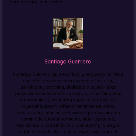
para manejar la ansiedad.
Santiago Guerrero
Santiago Guerrero, guía espiritual y terapeuta holística
con años de experiencia en meditación, reiki,
astrología y coaching, dedicada a ayudar a las
personas a conectar con su esencia, sanar bloqueos
emocionales y encontrar propósito. A través de
soyespiritual.com, ofrezco herramientas como
meditaciones, rituales y reflexiones para inspirar un
camino de autoconocimiento, amor y plenitud,
recordando a cada individuo que la paz y la alegría
están dentro de ellos. Cursos Espirituales para el