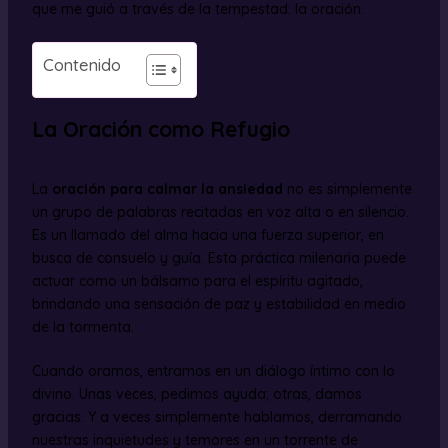
que me guió a través de la tempestad: la oración.
Contenido
La Oración como Refugio
La
oración para calmar la ansiedad
no es simplemente
un grupo de palabras recitadas en voz alta o en silencio.
Es un llamado del alma hacia una fuerza superior, en
busca de consuelo y guía. Esta práctica milenaria puede
actuar como un bálsamo para el espíritu agitado,
brindando una sensación de paz y estabilidad en medio
de la tormenta.
Cuando oramos, entramos en un diálogo íntimo con lo
divino. Unas veces, pedimos ayuda; otras, damos
gracias. Y a veces simplemente hablamos, derramando
nuestras inquietudes y temores en un torrente de