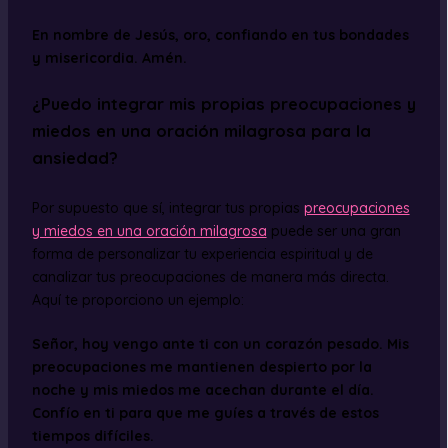
En nombre de Jesús, oro, confiando en tus bondades
y misericordia. Amén.
¿Puedo integrar mis propias preocupaciones y
miedos en una oración milagrosa para la
ansiedad?
Por supuesto que sí, integrar tus propias
preocupaciones
y miedos en una oración milagrosa
puede ser una gran
forma de personalizar tu experiencia espiritual y de
canalizar tus preocupaciones de manera más directa.
Aquí te proporciono un ejemplo:
Señor, hoy vengo ante ti con un corazón pesado. Mis
preocupaciones me mantienen despierto por la
noche y mis miedos me acechan durante el día.
Confío en ti para que me guíes a través de estos
tiempos difíciles.