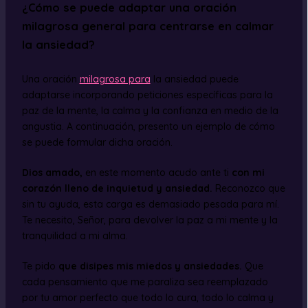
¿Cómo se puede adaptar una oración
milagrosa general para centrarse en calmar
la ansiedad?
Una oración
milagrosa para
la ansiedad puede
adaptarse incorporando peticiones específicas para la
paz de la mente, la calma y la confianza en medio de la
angustia. A continuación, presento un ejemplo de cómo
se puede formular dicha oración.
Dios amado,
en este momento acudo ante ti
con mi
corazón lleno de inquietud y ansiedad.
Reconozco que
sin tu ayuda, esta carga es demasiado pesada para mí.
Te necesito, Señor, para devolver la paz a mi mente y la
tranquilidad a mi alma.
Te pido
que disipes mis miedos y ansiedades.
Que
cada pensamiento que me paraliza sea reemplazado
por tu amor perfecto que todo lo cura, todo lo calma y