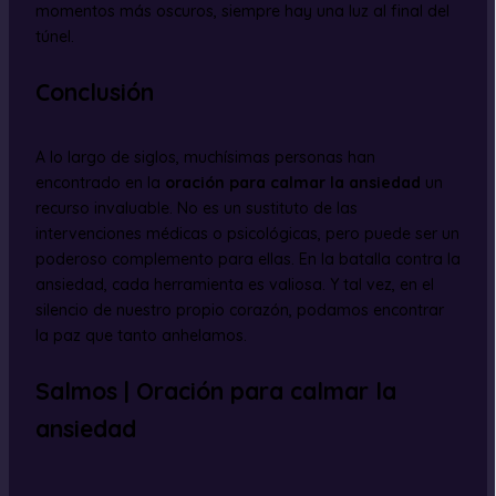
momentos más oscuros, siempre hay una luz al final del
túnel.
Conclusión
A lo largo de siglos, muchísimas personas han
encontrado en la
oración para calmar la ansiedad
un
recurso invaluable. No es un sustituto de las
intervenciones médicas o psicológicas, pero puede ser un
poderoso complemento para ellas. En la batalla contra la
ansiedad, cada herramienta es valiosa. Y tal vez, en el
silencio de nuestro propio corazón, podamos encontrar
la paz que tanto anhelamos.
Salmos | Oración para calmar la
ansiedad