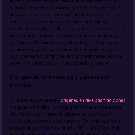
nuestra comprensión de cómo nos relacionamos con el
mundo y con nosotros mismos a través de un lenguaje
universal de números. Esta práctica busca ofrecer claves
para desentrañar nuestra verdadera naturaleza,
potenciar nuestras fortalezas, mitigar nuestros retos y, en
última instancia, guiarnos hacia una vida más plena y
armoniosa. Al entender el significado y la influencia de
los números, podemos obtener una perspectiva más
clara de nuestro camino de vida y tomar decisiones que
estén más alineadas con nuestra misión y destino.
El origen de la Numerología y su evolución
histórica
La numerología tiene sus
orígenes en diversas tradiciones
antiguas, entre ellas, la antigua Babilonia, donde existía
una metodología llamada caldeo que asignaba un
significado esotérico a los números. Sin embargo, fue el
filósofo griego Pitágoras, entre el 569 y el 470 a.C., quien
es frecuentemente acreditado con el desarrollo de la