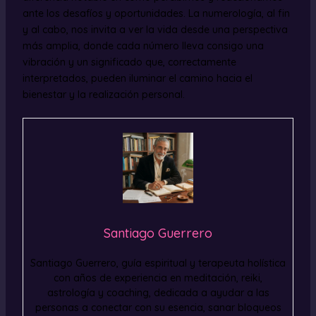
ante los desafíos y oportunidades. La numerología, al fin
y al cabo, nos invita a ver la vida desde una perspectiva
más amplia, donde cada número lleva consigo una
vibración y un significado que, correctamente
interpretados, pueden iluminar el camino hacia el
bienestar y la realización personal.
Santiago Guerrero
Santiago Guerrero, guía espiritual y terapeuta holística
con años de experiencia en meditación, reiki,
astrología y coaching, dedicada a ayudar a las
personas a conectar con su esencia, sanar bloqueos