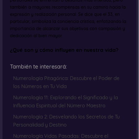
personales se enfrentan a desafíos más intensos, pero
también a mayores recompensas en su camino hacia la
expresión y realización personal. Se dice que el 33, en
particular, simboliza la conciencia crística, enfatizando la
importancia de alcanzar sus objetivos con compasión y
dedicación al bien mayor.
¿Qué son y cómo influyen en nuestra vida?
También te interesará:
Numerología Pitagórica: Descubre el Poder de
los Números en Tu Vida
Numerología 11: Explorando el Significado y la
Influencia Espiritual del Número Maestro
Numerología 2: Desvelando los Secretos de Tu
Personalidad y Destino
Numerología Vidas Pasadas: Descubre el