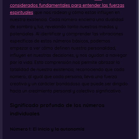
considerados fundamentales para entender las fuerzas
espirituales
que nos rodean y cómo estas influyen en
nuestra existencia. Cada número encierra una dualidad
de sombra y luz, revelando tanto nuestros miedos y
potenciales. Al identificar y comprender las vibraciones
específicas de estos números básicos, podemos
empezar a ver cómo definen nuestra personalidad,
influyen en nuestras decisiones, y nos ayudan a navegar
por la vida. Esta comprensión nos permite abrazar la
totalidad de nuestra existencia, reconociendo que cada
número, al igual que cada persona, lleva una fuerza
creativa y un carácter bondadoso que puede ser dirigido
hacia un crecimiento personal y colectivo significativo.
Significado profundo de los números
individuales
Número 1: El inicio y la autonomía