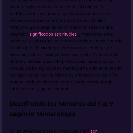
numerología como se conoce hoy. Él creía en la
metafísica de los números y sostenía que todo en el
universo podía ser interpretado a través de ellos.
Pitágoras y sus seguidores utilizaron un sistema que
asignaba
significados espirituales
y materiales a los
números, y esta práctica se ha extendido y evolucionado
a lo largo de la historia, incorporando elementos de
diversas culturas, incluyendo el uso de las 22 letras del
alfabeto hebreo para interpretaciones numerológicas. A
lo largo de los siglos, la numerología ha sido enriquecida
por aportes de espiritualistas de principios del siglo XX,
manteniéndose relevante como una herramienta de
introspección y guía espiritual.
Descifrando los Números del 1 al 9
según la Numerología
En la numerología, los números del 1 al 9
son