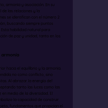
io, armonía y asociación. En su
de las relaciones y la
nes se identifican con el número 2
ción, buscando siempre puntos
 Esta habilidad natural para
ción de paz y unidad, tanto en los
la armonía
ior hacia el equilibrio y la armonía.
ndida no como conflicto, sino
as. Al abrazar la energía del
aceptando tanto las luces como las
 en medio de la diversidad. El
mboliza la capacidad de construir
peto, fundamentos que propician el