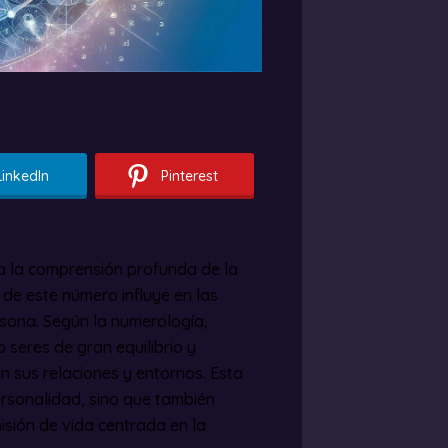
LinkedIn
Pinterest
a la comprensión profunda de la
 de este número influye en las
ersona. Según la numerología,
seres de gran equilibrio y
n sus relaciones y entornos. Esta
ersonalidad, sino que también
isión de vida centrada en la