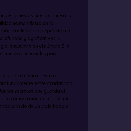
nión de opuestos que conduce a la
lidad se manifiesta en la
ación, cualidades que permiten a
profundas y significativas. El
gía, encuentra en el número 2 la
, elementos esenciales para
liosos sobre cómo nuestras
án profundamente entrelazadas con
ñar los secretos que guarda el
 y la comprensión del papel que
ndo el inicio de un viaje hacia el