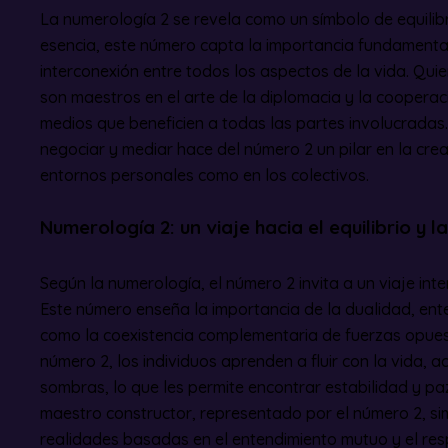
La numerología 2 se revela como un símbolo de equilibr
esencia, este número capta la importancia fundamental 
interconexión entre todos los aspectos de la vida. Quie
son maestros en el arte de la diplomacia y la coopera
medios que beneficien a todas las partes involucradas.
negociar y mediar hace del número 2 un pilar en la crea
entornos personales como en los colectivos.
Numerología 2: un viaje hacia el equilibrio y 
Según la numerología, el número 2 invita a un viaje inter
Este número enseña la importancia de la dualidad, ente
como la coexistencia complementaria de fuerzas opuest
número 2, los individuos aprenden a fluir con la vida, 
sombras, lo que les permite encontrar estabilidad y paz
maestro constructor, representado por el número 2, si
realidades basadas en el entendimiento mutuo y el res