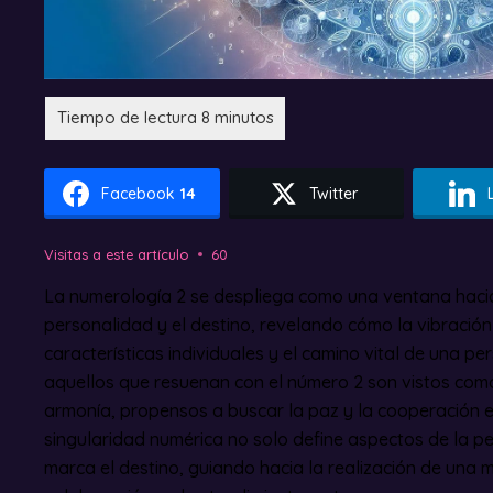
Facebook
14
Twitter
Visitas a este artículo
60
La numerología 2 se despliega como una ventana haci
personalidad y el destino, revelando cómo la vibración
características individuales y el camino vital de una p
aquellos que resuenan con el número 2 son vistos como 
armonía, propensos a buscar la paz y la cooperación e
singularidad numérica no solo define aspectos de la p
marca el destino, guiando hacia la realización de una m