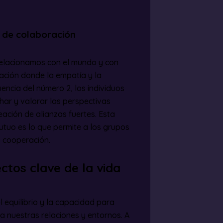
a de colaboración
relacionamos con el mundo y con
ción donde la empatía y la
encia del número 2, los individuos
har y valorar las perspectivas
reación de alianzas fuertes. Esta
utuo es lo que permite a los grupos
a cooperación.
ctos clave de la vida
l equilibrio y la capacidad para
va nuestras relaciones y entornos. A