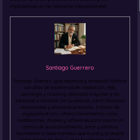
implicaciones en las relaciones interpersonales.
Santiago Guerrero
Santiago Guerrero, guía espiritual y terapeuta holística
con años de experiencia en meditación, reiki,
astrología y coaching, dedicada a ayudar a las
personas a conectar con su esencia, sanar bloqueos
emocionales y encontrar propósito. A través de
soyespiritual.com, ofrezco herramientas como
meditaciones, rituales y reflexiones para inspirar un
camino de autoconocimiento, amor y plenitud,
recordando a cada individuo que la paz y la alegría