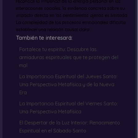
reconoce la influencia de la energía personal en las
interacciones sociales, la evidencia concreta sobre su
impacto directo en los sentimientos ajenos es limitada.
La complejidad de los procesos emocionales dificulta
establecer una relación causal clara.
También te interesará:
Fortalece tu espíritu: Descubre las
armaduras espirituales que te protegen del
mal
La Importancia Espiritual del Jueves Santo:
Una Perspectiva Metafísica y de la Nueva
Era
La Importancia Espiritual del Viernes Santo:
Una Perspectiva Metafísica
El Despertar de la Luz Interior: Renacimiento
Espiritual en el Sábado Santo