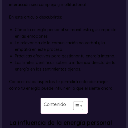
interacción sea compleja y multifactorial.
En este artículo descubrirás:
Cómo la energía personal se manifiesta y su impacto
en las emociones.
La relevancia de la comunicación no verbal y la
empatía en este proceso.
Prácticas efectivas para gestionar tu energía interna.
Los límites científicos sobre la influencia directa de tu
energía en los sentimientos ajenos.
Conocer estos aspectos te permitirá entender mejor
cómo tu energía puede influir en lo que él siente ahora.
Contenido
La influencia de la energía personal