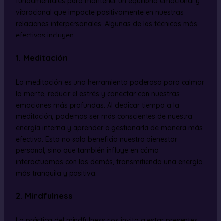
fundamentales para mantener un equilibrio emocional y
vibracional que impacte positivamente en nuestras
relaciones interpersonales. Algunas de las técnicas más
efectivas incluyen:
1. Meditación
La meditación es una herramienta poderosa para calmar
la mente, reducir el estrés y conectar con nuestras
emociones más profundas. Al dedicar tiempo a la
meditación, podemos ser más conscientes de nuestra
energía interna y aprender a gestionarla de manera más
efectiva. Esto no solo beneficia nuestro bienestar
personal, sino que también influye en cómo
interactuamos con los demás, transmitiendo una energía
más tranquila y positiva.
2. Mindfulness
La práctica del mindfulness nos invita a estar presentes