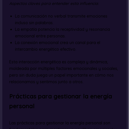
Aspectos claves para entender esta influencia:
La comunicación no verbal transmite emociones
incluso sin palabras.
La empatía potencia la receptividad y resonancia
emocional entre personas.
La conexión emocional crea un canal para el
intercambio energético efectivo.
Esta interacción energética es compleja y dinámica,
moldeada por múltiples factores emocionales y sociales,
pero sin duda juega un papel importante en cómo nos
relacionamos y sentimos junto a otros.
Prácticas para gestionar la energía
personal
Las prácticas para gestionar la energía personal son