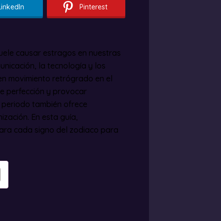
LinkedIn
Pinterest
uele causar estragos en nuestras
nicación, la tecnología y los
 en movimiento retrógrado en el
de perfección y provocar
 periodo también ofrece
nización. En esta guía,
ra cada signo del zodiaco para