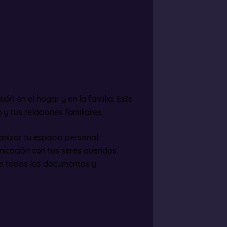
ón en el hogar y en la familia. Este
 tus relaciones familiares.
anizar tu espacio personal.
icación con tus seres queridos.
e todos los documentos y