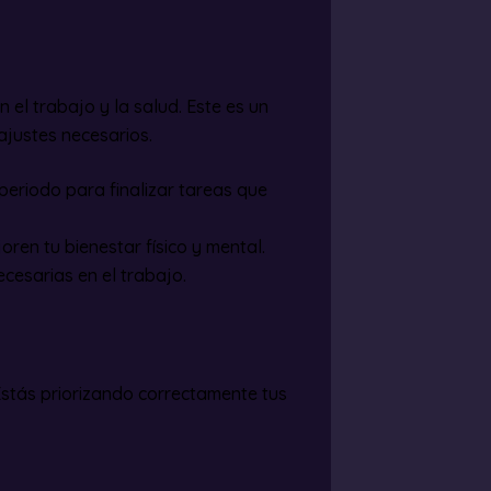
 el trabajo y la salud. Este es un
ajustes necesarios.
eriodo para finalizar tareas que
ren tu bienestar físico y mental.
ecesarias en el trabajo.
Estás priorizando correctamente tus