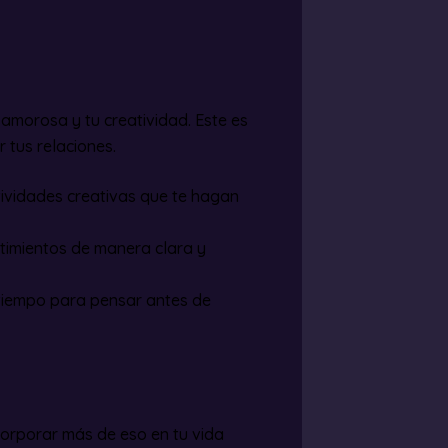
amorosa y tu creatividad. Este es
 tus relaciones.
ividades creativas que te hagan
timientos de manera clara y
tiempo para pensar antes de
corporar más de eso en tu vida