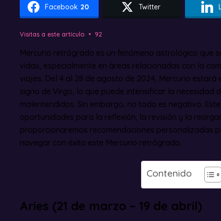
Facebook
20
Twitter
Visitas a este artículo
92
Mercurio retrógrado es un fenómeno astrológico que s
vidas, especialmente en áreas relacionadas con la comu
viajes. Del 4 al 28 de agosto de 2024, Mercurio estará
signo de Virgo, lo que puede intensificar la necesidad 
malentendidos. Sin embargo, no todo es negativo. Este
oportunidades para la reflexión, la revisión y la reorga
proporcionaremos recomendaciones personalizadas pa
navegar con éxito este Mercurio retrógrado.
Contenido
Aries (21 de marzo – 19 de abril)