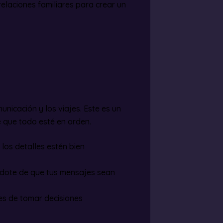
elaciones familiares para crear un
nicación y los viajes. Este es un
 que todo esté en orden.
los detalles estén bien
dote de que tus mensajes sean
es de tomar decisiones