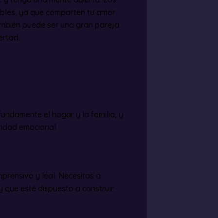
tibles, ya que comparten tu amor
también puede ser una gran pareja
ertad.
fundamente el hogar y la familia, y
ridad emocional.
prensivo y leal. Necesitas a
 y que esté dispuesto a construir