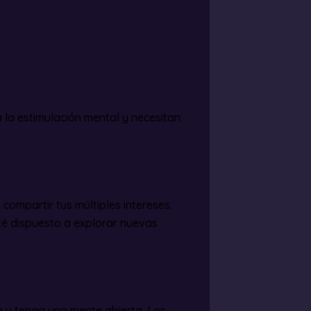
a la estimulación mental y necesitan
 compartir tus múltiples intereses.
sté dispuesto a explorar nuevas
e y tenga una mente abierta. Los