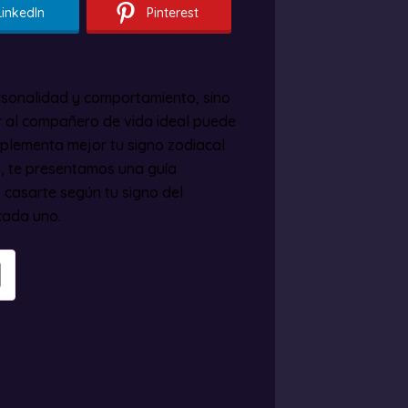
LinkedIn
Pinterest
ersonalidad y comportamiento, sino
r al compañero de vida ideal puede
mplementa mejor tu signo zodiacal
ón, te presentamos una guía
 casarte según tu signo del
cada uno.