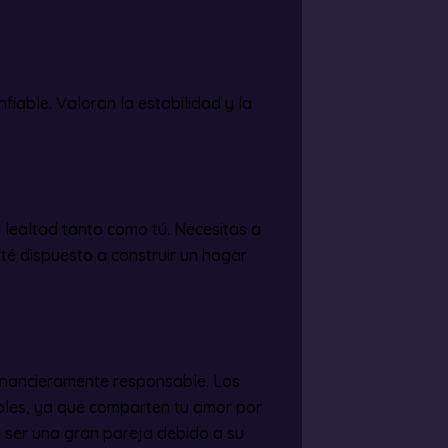
fiable. Valoran la estabilidad y la
a lealtad tanto como tú. Necesitas a
sté dispuesto a construir un hogar
inancieramente responsable. Los
ibles, ya que comparten tu amor por
e ser una gran pareja debido a su