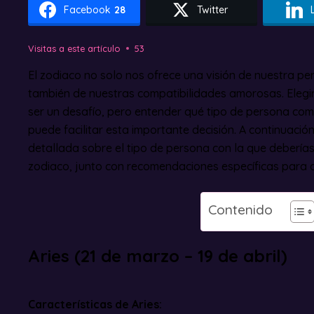
Facebook
28
Twitter
Visitas a este artículo
53
El zodiaco no solo nos ofrece una visión de nuestra p
también de nuestras compatibilidades amorosas. Elegi
ser un desafío, pero entender qué tipo de persona co
puede facilitar esta importante decisión. A continuaci
detallada sobre el tipo de persona con la que deberías
zodiaco, junto con recomendaciones específicas para 
Contenido
Aries (21 de marzo – 19 de abril)
Características de Aries: