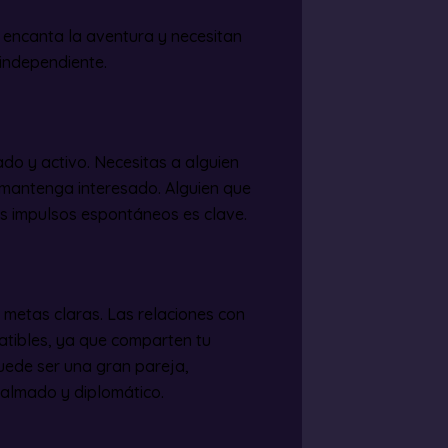
s encanta la aventura y necesitan
 independiente.
do y activo. Necesitas a alguien
e mantenga interesado. Alguien que
us impulsos espontáneos es clave.
metas claras. Las relaciones con
atibles, ya que comparten tu
uede ser una gran pareja,
calmado y diplomático.