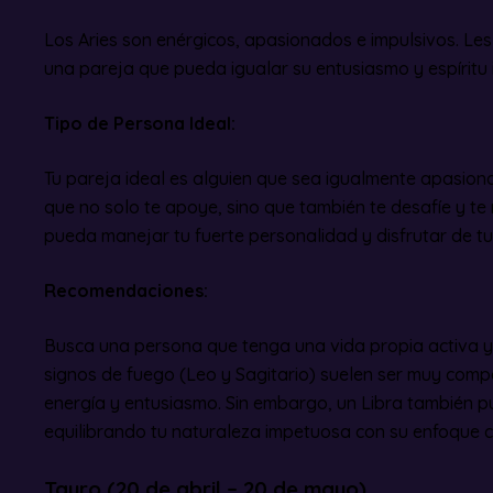
Los Aries son enérgicos, apasionados e impulsivos. Le
una pareja que pueda igualar su entusiasmo y espíritu
Tipo de Persona Ideal:
Tu pareja ideal es alguien que sea igualmente apasiona
que no solo te apoye, sino que también te desafíe y t
pueda manejar tu fuerte personalidad y disfrutar de t
Recomendaciones:
Busca una persona que tenga una vida propia activa y 
signos de fuego (Leo y Sagitario) suelen ser muy comp
energía y entusiasmo. Sin embargo, un Libra también p
equilibrando tu naturaleza impetuosa con su enfoque 
Tauro (20 de abril – 20 de mayo)