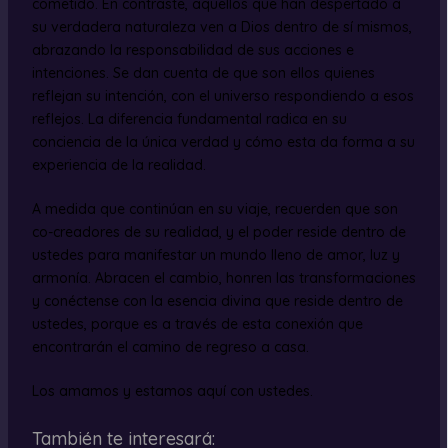
cometido. En contraste, aquellos que han despertado a
su verdadera naturaleza ven a Dios dentro de sí mismos,
abrazando la responsabilidad de sus acciones e
intenciones. Se dan cuenta de que son ellos quienes
reflejan su intención, con el universo respondiendo a esos
reflejos. La diferencia fundamental radica en su
conciencia de la única verdad y cómo esta da forma a su
experiencia de la realidad.
A medida que continúan en su viaje, recuerden que son
co-creadores de su realidad, y el poder reside dentro de
ustedes para manifestar un mundo lleno de amor, luz y
armonía. Abracen el cambio, honren las transformaciones
y conéctense con la esencia divina que reside dentro de
ustedes, porque es a través de esta conexión que
encontrarán el camino de regreso a casa.
Los amamos y estamos aquí con ustedes.
También te interesará: