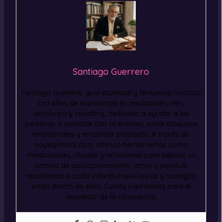
Santiago Guerrero
Santiago Guerrero, guía espiritual y terapeuta holística
con años de experiencia en meditación, reiki,
astrología y coaching, dedicada a ayudar a las
personas a conectar con su esencia, sanar bloqueos
emocionales y encontrar propósito. A través de
soyespiritual.com, ofrezco herramientas como
meditaciones, rituales y reflexiones para inspirar un
camino de autoconocimiento, amor y plenitud,
recordando a cada individuo que la paz y la alegría
están dentro de ellos. Cursos Espirituales para el
despertar de la consciencia.