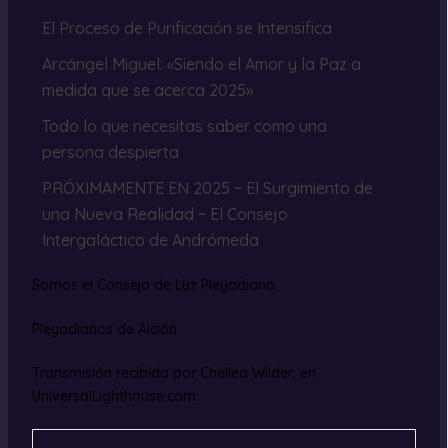
El Proceso de Purificación se Intensifica
Arcángel Miguel: «Siendo el Amor y la Paz a
medida que se acerca 2025»
Todo lo que necesitas saber como una
persona despierta
PRÓXIMAMENTE EN 2025 ~ El Surgimiento de
una Nueva Realidad ~ El Consejo
Intergaláctico de Andrómeda
Somos el Consejo de Luz Pleyadiano.
Pleyadianos de Alción.
Transmisión recibida por Chellea Wilder, en
UniversalLighthouse.com.