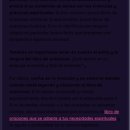
evalúa si su contenido se alinea con tus creencias y
prácticas espirituales
. Si eres cristiano, busca libros de
oraciones cristianas. Si eres budista, busca libros de
oraciones budistas. Si no te identificas con ninguna
religión en particular, busca libros que presenten una
perspectiva espiritual universal.
También es importante tener en cuenta el estilo y la
lengua del libro de oraciones
. ¿Está escrito en un
lenguaje accesible y fácil de entender? ¿.
Por último,
confía en tu intuición y en cómo te sientes
cuando estás leyendo y utilizando el libro de
oraciones
. Si te sientes conectado y nutrido
espiritualmente, ese libro podría ser el adecuado para ti.
Si no te sientes cómodo o si las oraciones no resuenan
contigo, sigue buscando hasta que encuentres el
libro de
oraciones que se adapte a tus necesidades espirituales
y
te ayude a profundizar en tu camino espiritual.