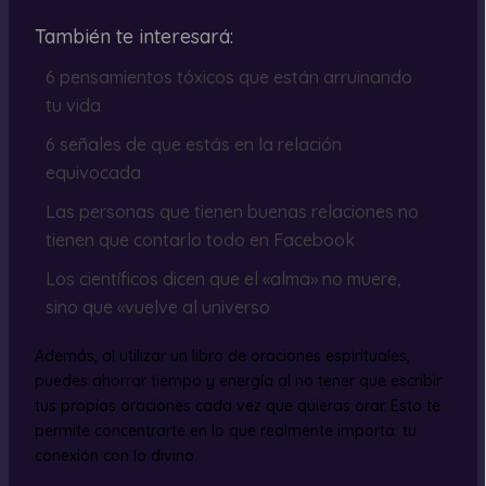
También te interesará:
6 pensamientos tóxicos que están arruinando
tu vida
6 señales de que estás en la relación
equivocada
Las personas que tienen buenas relaciones no
tienen que contarlo todo en Facebook
Los científicos dicen que el «alma» no muere,
sino que «vuelve al universo
Además, al utilizar un libro de oraciones espirituales,
puedes ahorrar tiempo y energía al no tener que escribir
tus propias oraciones cada vez que quieras orar. Esto te
permite concentrarte en lo que realmente importa: tu
conexión con lo divino.