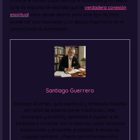
a aliviar el estrés, sanar heridas emocionales y fortalecer
la fe. Es importante recordar que la
verdadera conexión
espiritual
viene desde dentro, pero este tipo de libro
puede ser una inspiración y un apoyo importante en el
camino hacia la iluminación. ¡
Santiago Guerrero
Santiago Guerrero, guía espiritual y terapeuta holística
con años de experiencia en meditación, reiki,
astrología y coaching, dedicada a ayudar a las
personas a conectar con su esencia, sanar bloqueos
emocionales y encontrar propósito. A través de
soyespiritual.com, ofrezco herramientas como