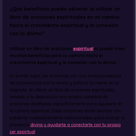
¿Qué beneficios puedo obtener al utilizar un
libro de oraciones espirituales en mi camino
hacia el crecimiento espiritual y la conexión
con lo divino?
Utilizar un libro de oraciones
espiritual
es puede traer
muchos beneficios para tu camino hacia el
crecimiento espiritual y la conexión con lo divino.
En primer lugar, las oraciones son una forma poderosa
de comunicarse con lo divino y enfocar tu mente en lo
sagrado. Al utilizar un libro de oraciones espirituales,
tendrás a tu disposición una amplia variedad de
oraciones diseñadas específicamente para ayudarte en
tu camino espiritual. Estas oraciones están escritas con
palabras cuidadosamente seleccionadas para invocar la
presencia
divina y ayudarte a conectarte con tu propio
ser espiritual
.