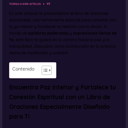
Visitas a este artículo
49
En este artículo te presentamos el libro de oraciones
espirituales, una herramienta esencial para conectar con
tu yo interior y fortalecer tu relación con lo divino. A
través de
palabras poderosas
y
expresiones llenas de
fe
, este libro te guiará en tu camino hacia la paz y la
tranquilidad. ¡Descubre cómo incorporarlo en tu práctica
diaria de meditación y oración!
Contenido
Encuentra Paz Interior y Fortalece tu
Conexión Espiritual con un Libro de
Oraciones Especialmente Diseñado
para Ti