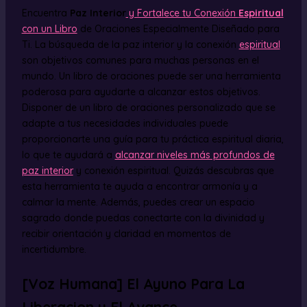
Encuentra
Paz Interior
y Fortalece tu Conexión
Espiritual
con un Libro
de Oraciones Especialmente Diseñado para
Ti. La búsqueda de la paz interior y la conexión
espiritual
son objetivos comunes para muchas personas en el
mundo. Un libro de oraciones puede ser una herramienta
poderosa para ayudarte a alcanzar estos objetivos.
Disponer de un libro de oraciones personalizado que se
adapte a tus necesidades individuales puede
proporcionarte una guía para tu práctica espiritual diaria,
lo que te ayudará a
alcanzar niveles más profundos de
paz interior
y conexión espiritual. Quizás descubras que
esta herramienta te ayuda a encontrar armonía y a
calmar la mente. Además, puedes crear un espacio
sagrado donde puedas conectarte con la divinidad y
recibir orientación y claridad en momentos de
incertidumbre.
[Voz Humana] El Ayuno Para La
Liberacion y El Avance