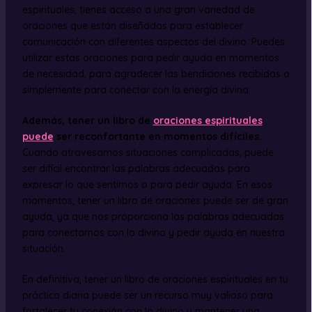
espirituales, tienes acceso a una gran variedad de
oraciones que están diseñadas para establecer
comunicación con diferentes aspectos del divino. Puedes
utilizar estas oraciones para pedir ayuda en momentos
de necesidad, para agradecer las bendiciones recibidas o
simplemente para conectar con la energía divina.
Además, tener un libro de
oraciones espirituales
puede
ser reconfortante en momentos difíciles.
Cuando atravesamos situaciones complicadas, puede
ser difícil encontrar las palabras adecuadas para
expresar lo que sentimos o para pedir ayuda. En esos
momentos, tener un libro de oraciones puede ser de gran
ayuda, ya que nos proporciona las palabras adecuadas
para conectarnos con lo divino y pedir ayuda en nuestra
situación.
En definitiva, tener un libro de oraciones espirituales en tu
práctica diaria puede ser un recurso muy valioso para
fortalecer tu conexión con lo divino y mantener una