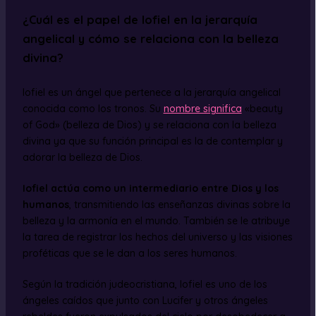
¿Cuál es el papel de Iofiel en la jerarquía
angelical y cómo se relaciona con la belleza
divina?
Iofiel es un ángel que pertenece a la jerarquía angelical
conocida como los tronos. Su
nombre significa
«beauty
of God» (belleza de Dios) y se relaciona con la belleza
divina ya que su función principal es la de contemplar y
adorar la belleza de Dios.
Iofiel actúa como un intermediario entre Dios y los
humanos
, transmitiendo las enseñanzas divinas sobre la
belleza y la armonía en el mundo. También se le atribuye
la tarea de registrar los hechos del universo y las visiones
proféticas que se le dan a los seres humanos.
Según la tradición judeocristiana, Iofiel es uno de los
ángeles caídos que junto con Lucifer y otros ángeles