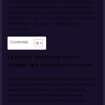
En el universo angélico, Iofiel es un arcángel conocido por
su nombre «belleza de Dios». Su presencia se relaciona
con la sabiduría divina y el orden en el mundo celestial.
Es momento de conocer más sobre él y su función en el
plano espiritual. ¡Descubre su majestuosidad e
importancia!
Contenido
La belleza celestial de Iofiel, el
arcángel que transmite la luz divina.
Iofiel es un arcángel que se caracteriza por transmitir la
luz divina a los seres humanos. Su belleza es celestial y su
presencia trae paz y armonía a cualquier lugar.
Su
misión es inspirar a las personas para que se
conecten con Dios y su voluntad divina.
Muchas