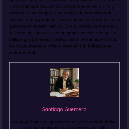
visión interior. Si buscamos conectarnos con lo divino y
acceder a una comprensión más profunda del mundo
que nos rodea, podemos invocar la energía de Iofiel para
guiarnos en nuestro camino. Con su presencia radiante y
su sabiduría superior, este arcángel nos recuerda que la
belleza y la perfección de Dios están presentes en todas
las cosas.
Invoca a Iofiel y descubre la belleza que
rodea tu vida.
Santiago Guerrero
Santiago Guerrero, guía espiritual y terapeuta holística
con años de experiencia en meditación, reiki,