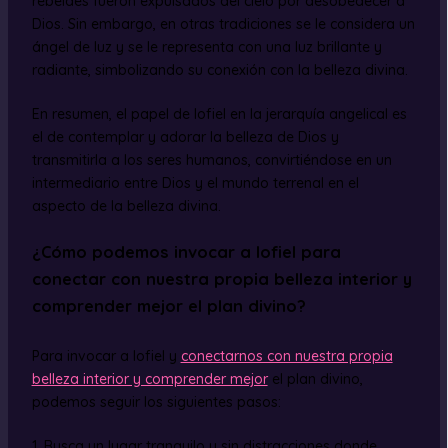
rebeldes fueron expulsados del cielo por desobedecer a
Dios. Sin embargo, en otras tradiciones se le considera un
ángel de luz y se le representa con una luz brillante y
radiante, simbolizando su conexión con la belleza divina.
En resumen, el papel de Iofiel en la jerarquía angelical es
el de contemplar y adorar la belleza de Dios y
transmitirla a los seres humanos, convirtiéndose en un
intermediario entre Dios y el mundo terrenal en el
aspecto de la belleza divina.
¿Cómo podemos invocar a Iofiel para
conectar con nuestra propia belleza interior y
comprender mejor el plan divino?
Para invocar a Iofiel y
conectarnos con nuestra propia
belleza interior y comprender mejor
el plan divino,
podemos seguir los siguientes pasos:
1. Busca un lugar tranquilo y sin distracciones donde