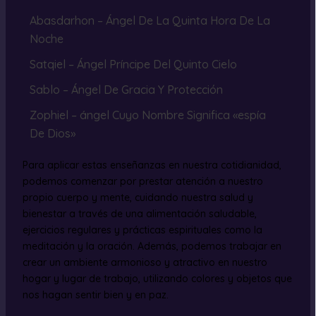
Abasdarhon – Ángel De La Quinta Hora De La
Noche
Satqiel – Ángel Príncipe Del Quinto Cielo
Sablo – Ángel De Gracia Y Protección
Zophiel – ángel Cuyo Nombre Significa «espía
De Dios»
Para aplicar estas enseñanzas en nuestra cotidianidad,
podemos comenzar por prestar atención a nuestro
propio cuerpo y mente, cuidando nuestra salud y
bienestar a través de una alimentación saludable,
ejercicios regulares y prácticas espirituales como la
meditación y la oración. Además, podemos trabajar en
crear un ambiente armonioso y atractivo en nuestro
hogar y lugar de trabajo, utilizando colores y objetos que
nos hagan sentir bien y en paz.