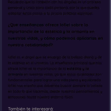
Recuerda que la conexión con los ángeles es un proceso
personal y único para cada persona, por lo que puedes
adaptar estos pasos a tu propia práctica espiritual.
¿Qué enseñanzas ofrece Iofiel sobre la
importancia de la estética y la armonía en
nuestras vidas, y cómo podemos aplicarlas en
nuestra cotidianidad?
Iofiel es el ángel que se encarga de la belleza divina y de
la estética en el universo. La enseñanza principal que nos
ofrece Iofiel es la importancia de la
estética y la
armonía
en nuestras vidas, ya que estas cualidades son
fundamentales para lograr una vida plena y equilibrada.
Iofiel nos enseña que debemos buscar siempre la belleza
en todo lo que hacemos, desde nuestros pensamientos y
emociones hasta nuestro entorno físico.
También te interesará: