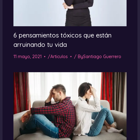
6 pensamientos tóxicos que están
arruinando tu vida
11 mayo, 2021
/
Articulos
/ By
Santiago Guerrero