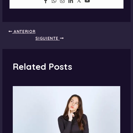
ANTERIOR
SIGUIENTE
Related Posts