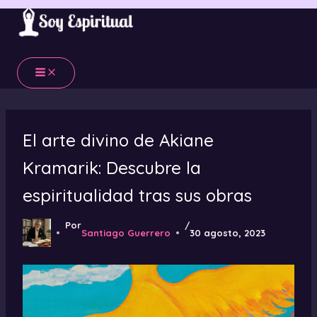
Ir
al
contenido
El arte divino de Akiane
Kramarik: Descubre la
espiritualidad tras sus obras
Por
/
Santiago Guerrero
30 agosto, 2023