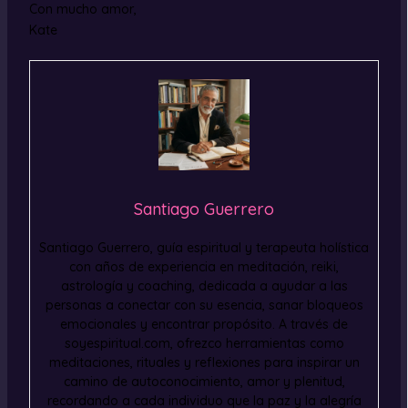
Con mucho amor,
Kate
Santiago Guerrero
Santiago Guerrero, guía espiritual y terapeuta holística
con años de experiencia en meditación, reiki,
astrología y coaching, dedicada a ayudar a las
personas a conectar con su esencia, sanar bloqueos
emocionales y encontrar propósito. A través de
soyespiritual.com, ofrezco herramientas como
meditaciones, rituales y reflexiones para inspirar un
camino de autoconocimiento, amor y plenitud,
recordando a cada individuo que la paz y la alegría