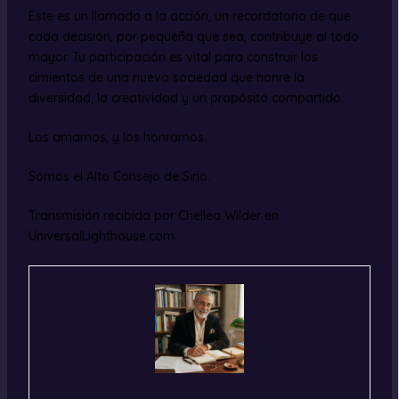
Este es un llamado a la acción, un recordatorio de que
cada decisión, por pequeña que sea, contribuye al todo
mayor. Tu participación es vital para construir los
cimientos de una nueva sociedad que honre la
diversidad, la creatividad y un propósito compartido.
Los amamos, y los honramos.
Somos el Alto Consejo de Sirio.
Transmisión recibida por Chellea Wilder en
UniversalLighthouse.com