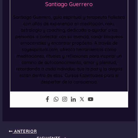
Santiago Guerrero
Santiago Guerrero, guía espiritual y terapeuta holística
con años de experiencia en meditación, reiki,
astrología y coaching, dedicada a ayudar a las
personas a conectar con su esencia, sanar bloqueos
emocionales y encontrar propósito. A través de
soyespiritual.com, ofrezco herramientas como
meditaciones, rituales y reflexiones para inspirar un
camino de autoconocimiento, amor y plenitud,
recordando a cada individuo que la paz y la alegría
están dentro de ellos. Cursos Espirituales para el
despertar de la consciencia.
ANTERIOR