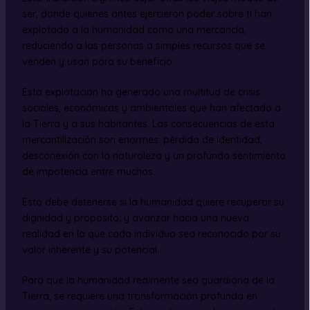
ser, donde quienes antes ejercieron poder sobre ti han
explotado a la humanidad como una mercancía,
reduciendo a las personas a simples recursos que se
venden y usan para su beneficio.
Esta explotación ha generado una multitud de crisis
sociales, económicas y ambientales que han afectado a
la Tierra y a sus habitantes. Las consecuencias de esta
mercantilización son enormes: pérdida de identidad,
desconexión con la naturaleza y un profundo sentimiento
de impotencia entre muchos.
Esto debe detenerse si la humanidad quiere recuperar su
dignidad y propósito, y avanzar hacia una nueva
realidad en la que cada individuo sea reconocido por su
valor inherente y su potencial.
Para que la humanidad realmente sea guardiana de la
Tierra, se requiere una transformación profunda en