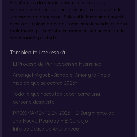
Engáñate con la verdad, busca conocimiento y
comprométete con acciones alineadas con la visión de
una existencia armoniosa. Solo así la humanidad podrá
alcanzar su pleno potencial, rompiendo las cadenas de la
explotación y el control, y entrando en una nueva era de
cooperación y custodia.
También te interesará:
El Proceso de Purificación se Intensifica
Arcángel Miguel: «Siendo el Amor y la Paz a
medida que se acerca 2025»
Todo lo que necesitas saber como una
persona despierta
PRÓXIMAMENTE EN 2025 ~ El Surgimiento de
una Nueva Realidad ~ El Consejo
Intergaláctico de Andrómeda