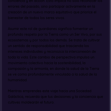
conciencia y en acción. Esto implica no solo reconocer los
errores del pasado, sino participar activamente en la
creación de un nuevo marco equitativo que priorice el
bienestar de todos los seres vivos.
Asumir este rol de guardianes significa fomentar un
profundo respeto por la Tierra como un Ser Vivo, por sus
ecosistemas y por todos los demás. Se trata de cultivar
un sentido de responsabilidad que trascienda los
intereses individuales y reconozca la interconexión de
toda la vida. Este cambio de perspectiva impulsa un
movimiento colectivo hacia la sostenibilidad, la
compasión y la armonía, en donde la salud de la Tierra
se ve como profundamente vinculada a la salud de la
humanidad.
Mientras emprendes este viaje hacia una Sociedad
Galáctica, recuerda que tus decisiones y la conciencia que
cultives moldearán el futuro.