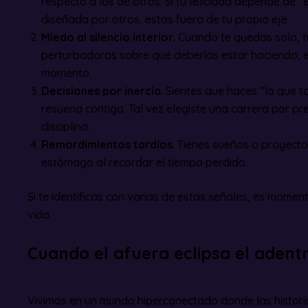
respecto a los de otros. Si tu felicidad depende de “
diseñada por otros, estás fuera de tu propio eje.
Miedo al silencio interior
. Cuando te quedas solo, 
perturbadoras sobre qué deberías estar haciendo, en
momento.
Decisiones por inercia
. Sientes que haces “lo que t
resuena contigo. Tal vez elegiste una carrera por pres
disciplina.
Remordimientos tardíos
. Tienes sueños o proyect
estómago al recordar el tiempo perdido.
Si te identificas con varias de estas señales, es momen
vida.
Cuando el afuera eclipsa el adent
Vivimos en un mundo hiperconectado donde las histori