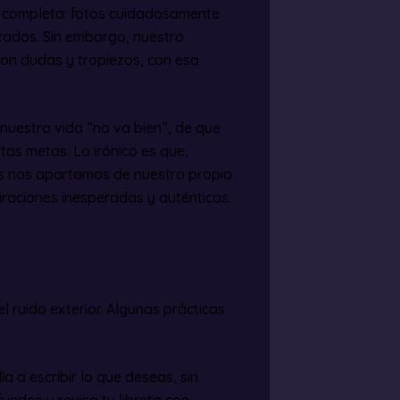
d completa: fotos cuidadosamente
zados. Sin embargo, nuestro
on dudas y tropiezos, con esa
 nuestra vida “no va bien”, de que
as metas. Lo irónico es que,
ás nos apartamos de nuestro propio
raciones inesperadas y auténticas.
l ruido exterior. Algunas prácticas
a a escribir lo que deseas, sin