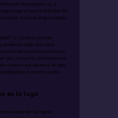
señadas por la sociedad —y, a
apa seguro hacia la felicidad. Sin
rsonales, nuestras singularidades
rsidad?” o “¿cuándo piensas
os, podemos ceder ante esas
onvirtiendo nuestra existencia en
a en que, al hacerlo, desatendemos
ición creativa que dejamos de lado,
ue palpitaban en nuestro pecho
o es la tuya
iempo evaluando tus logros