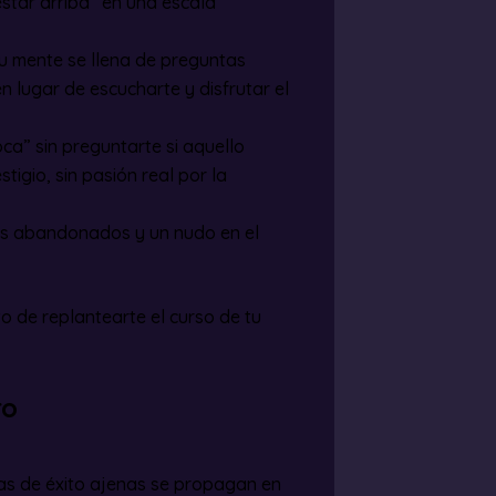
estar arriba” en una escala
tu mente se llena de preguntas
 lugar de escucharte y disfrutar el
oca” sin preguntarte si aquello
tigio, sin pasión real por la
os abandonados y un nudo en el
to de replantearte el curso de tu
ro
as de éxito ajenas se propagan en