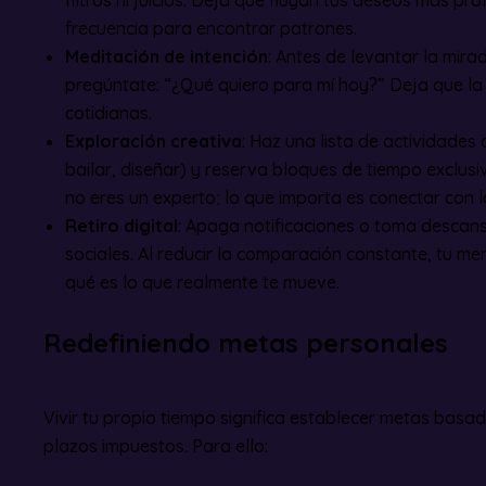
filtros ni juicios. Deja que fluyan tus deseos más pro
frecuencia para encontrar patrones.
Meditación de intención
: Antes de levantar la mira
pregúntate: “¿Qué quiero para mí hoy?” Deja que la 
cotidianas.
Exploración creativa
: Haz una lista de actividades 
bailar, diseñar) y reserva bloques de tiempo exclusi
no eres un experto; lo que importa es conectar con l
Retiro digital
: Apaga notificaciones o toma desca
sociales. Al reducir la comparación constante, tu m
qué es lo que realmente te mueve.
Redefiniendo metas personales
Vivir tu propio tiempo significa establecer metas basad
plazos impuestos. Para ello: