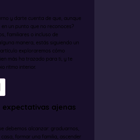
nterno y darte cuenta de que, aunque
a en un punto que no reconoces?
, familiares o incluso de
alguna manera, estás siguiendo un
e artículo exploraremos cómo
ien más ha trazado para ti, y te
 ritmo interior.
s expectativas ajenas
ue debemos alcanzar: graduarnos,
casa, formar una familia, ascender