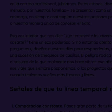
en la carrera profesional, jubilarnos. Estas etapas, di
menudo, por nuestras familias— se presentan como un m
embargo, no siempre contemplan nuestras pasiones pe
o nuestra manera única de concebir el éxito.
Esa voz interior que nos dice “¿ya terminaste la unive
casarte?” tiene un eco poderoso. Si no estamos atent
preguntas y diseñar nuestros días para responderlas, c
una sucesión de chequeos de casillas. El peligro radic
el susurro de lo que realmente nos hace vibrar: esa af
ese viaje que siempre posponemos, o los proyectos q
cuando teníamos sueños más frescos y libres.
Señales de que tu línea temporal n
Comparación constante
. Pasas gran parte de tu t