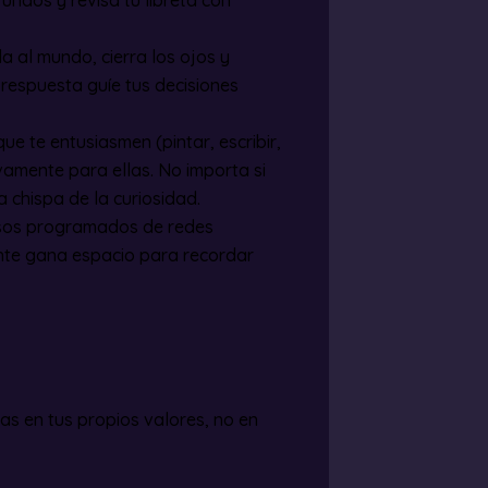
fundos y revisa tu libreta con
da al mundo, cierra los ojos y
respuesta guíe tus decisiones
que te entusiasmen (pintar, escribir,
vamente para ellas. No importa si
a chispa de la curiosidad.
nsos programados de redes
ente gana espacio para recordar
as en tus propios valores, no en