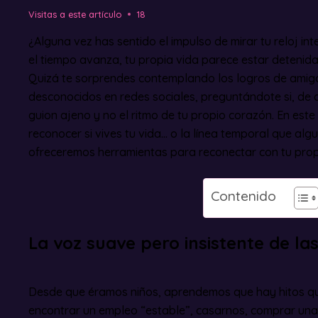
Visitas a este artículo
18
¿Alguna vez has sentido el impulso de mirar tu reloj i
el tiempo avanza, tu propia vida parece estar detenid
Quizá te sorprendes contemplando los logros de amigos
desconocidos en redes sociales, preguntándote si, de 
guion ajeno y no el ritmo de tu propio corazón. En est
reconocer si vives tu vida… o la línea temporal que algu
ofreceremos herramientas para reconectar con tu propio
Contenido
La voz suave pero insistente de la
Desde que éramos niños, aprendemos que hay hitos q
encontrar un empleo “estable”, casarnos, comprar una 