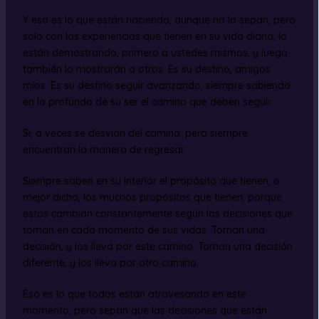
Y eso es lo que están haciendo, aunque no lo sepan, pero
solo con las experiencias que tienen en su vida diaria, lo
están demostrando, primero a ustedes mismos, y luego
también lo mostrarán a otros. Es su destino, amigos
míos. Es su destino seguir avanzando, siempre sabiendo
en lo profundo de su ser el camino que deben seguir.
Sí, a veces se desvían del camino, pero siempre
encuentran la manera de regresar.
Siempre saben en su interior el propósito que tienen, o
mejor dicho, los muchos propósitos que tienen, porque
estos cambian constantemente según las decisiones que
toman en cada momento de sus vidas. Toman una
decisión, y los lleva por este camino. Toman una decisión
diferente, y los lleva por otro camino.
Eso es lo que todos están atravesando en este
momento, pero sepan que las decisiones que están