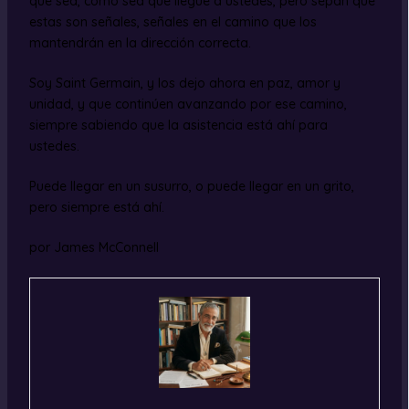
que sea, como sea que llegue a ustedes, pero sepan que
estas son señales, señales en el camino que los
mantendrán en la dirección correcta.
Soy Saint Germain, y los dejo ahora en paz, amor y
unidad, y que continúen avanzando por ese camino,
siempre sabiendo que la asistencia está ahí para
ustedes.
Puede llegar en un susurro, o puede llegar en un grito,
pero siempre está ahí.
por James McConnell