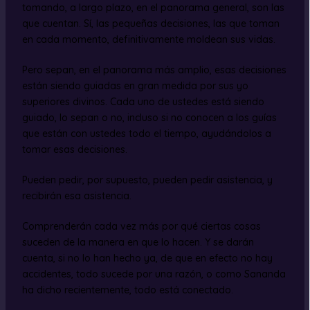
tomando, a largo plazo, en el panorama general, son las
que cuentan. Sí, las pequeñas decisiones, las que toman
en cada momento, definitivamente moldean sus vidas.
Pero sepan, en el panorama más amplio, esas decisiones
están siendo guiadas en gran medida por sus yo
superiores divinos. Cada uno de ustedes está siendo
guiado, lo sepan o no, incluso si no conocen a los guías
que están con ustedes todo el tiempo, ayudándolos a
tomar esas decisiones.
Pueden pedir, por supuesto, pueden pedir asistencia, y
recibirán esa asistencia.
Comprenderán cada vez más por qué ciertas cosas
suceden de la manera en que lo hacen. Y se darán
cuenta, si no lo han hecho ya, de que en efecto no hay
accidentes, todo sucede por una razón, o como Sananda
ha dicho recientemente, todo está conectado.