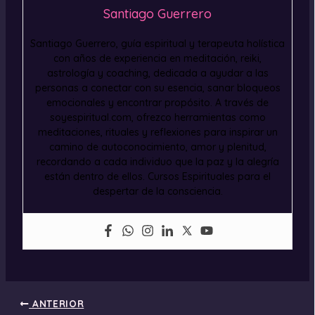
Santiago Guerrero
Santiago Guerrero, guía espiritual y terapeuta holística
con años de experiencia en meditación, reiki,
astrología y coaching, dedicada a ayudar a las
personas a conectar con su esencia, sanar bloqueos
emocionales y encontrar propósito. A través de
soyespiritual.com, ofrezco herramientas como
meditaciones, rituales y reflexiones para inspirar un
camino de autoconocimiento, amor y plenitud,
recordando a cada individuo que la paz y la alegría
están dentro de ellos. Cursos Espirituales para el
despertar de la consciencia.
ANTERIOR