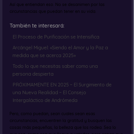
Así que entiendan eso. No se desanimen por las
circunstancias que puedan tener en su vida.
También te interesará:
El Proceso de Purificación se Intensifica
Arcángel Miguel: «Siendo el Amor y la Paz a
medida que se acerca 2025»
Todo lo que necesitas saber como una
persona despierta
PRÓXIMAMENTE EN 2025 ~ El Surgimiento de
una Nueva Realidad ~ El Consejo
Intergaláctico de Andrómeda
Pero, como puedan, sean cuales sean esas
circunstancias, encuentren la gratitud y busquen las
cosas más pequeñas, la belleza que los rodea. Sea lo