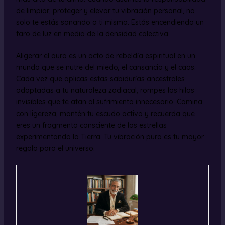
de limpiar, proteger y elevar tu vibración personal, no
solo te estás sanando a ti mismo. Estás encendiendo un
faro de luz en medio de la densidad colectiva.
Aligerar el aura es un acto de rebeldía espiritual en un
mundo que se nutre del miedo, el cansancio y el caos.
Cada vez que aplicas estas sabidurías ancestrales
adaptadas a tu naturaleza zodiacal, rompes los hilos
invisibles que te atan al sufrimiento innecesario. Camina
con ligereza, mantén tu escudo activo y recuerda que
eres un fragmento consciente de las estrellas
experimentando la Tierra. Tu vibración pura es tu mayor
regalo para el universo.