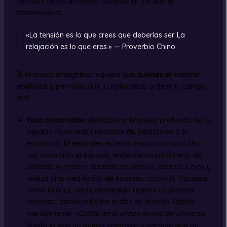
neurosis de los entornos caóticos en los que te
desenvuelves.
«La tensión es lo que crees que deberías ser. La
relajación es lo que eres.» — Proverbio Chino
Tu limpieza energética requiere que
sueltes el control
analítico
y permitas que la naturaleza ordene tu campo
sutil.
Paso accionable:
Realiza una limpieza profunda de tu
espacio físico más inmediato (tu habitación o tu
escritorio). El desorden externo ensucia tu aura. Una
vez ordenado el espacio, enciende un sahumerio de
sándalo o romero. Siéntate en silencio, cierra los ojos y
realiza una meditación de escaneo corporal. Visualiza
cómo una luz verde esmeralda recorre tu sistema
nervioso, disolviendo los nudos de tensión. Repite
mentalmente:
«Confío en el orden divino del universo.
Suelto lo que no puedo controlar y permito que mi