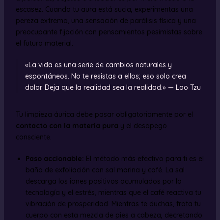
escasez. Cuando tu aura está sucia, experimentas una
pereza extrema, una sensación de parálisis física y una
preocupante fijación con pensamientos pesimistas sobre
el futuro material.
«La vida es una serie de cambios naturales y
espontáneos. No te resistas a ellos; eso solo crea
dolor. Deja que la realidad sea la realidad.» — Lao Tzu
Tu limpieza áurica debe pasar obligatoriamente por el
contacto con la materia pura
y el desapego
consciente.
Paso accionable:
El método más efectivo para ti es el
baño de exfoliación con sal marina y café. La sal
descarga los iones positivos acumulados por la
tecnología y el estrés, mientras que el café reactiva tu
vibración de prosperidad. Mientras te duchas, frota tu
cuerpo con esta mezcla de pies a cabeza, decretando