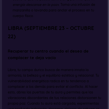
energía descanse en la paz»
. Toma una infusión de
manzanilla o lavanda para anclar el proceso en tu
cuerpo físico.
LIBRA (SEPTIEMBRE 23 – OCTUBRE
22)
Recuperar tu centro cuando el deseo de
complacer te deja vacío
Libra, tu campo áurico busca de manera innata la
armonía, la belleza y el equilibrio estético y relacional. Tu
vulnerabilidad energética radica en tu tendencia a
complacer a los demás para evitar el conflicto. Al hacer
esto, abres las puertas de tu aura y permites que las
vibraciones discordantes de tus relaciones distorsionen tu
propia paz. Cuando tu aura está cargada, experimentas
una profunda indecisión, desgana, dolores de cabeza en