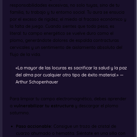
responsabilidades excesivas, no solo tuyas, sino de tu
familia, tu trabajo y tu entorno social. Tu aura se ensucia
por el exceso de rigidez, el miedo al fracaso económico y
la falta de juego. Cuando sientes que todo pesa, es
literal: tu campo energético se vuelve duro como el
plomo, generándote dolores de espalda contracturas
cervicales y un sentimiento de aislamiento absoluto del
flujo de la vida.
«La mayor de las locuras es sacrificar la salud y la paz
del alma por cualquier otro tipo de éxito material.» —
Arthur Schopenhauer
Para limpiar tu campo electromagnético, debes aprender
a
vulnerabilizar tu estructura
y descargar el plomo
saturnino.
Paso accionable:
Consigue un trozo de cristal de
cuarzo ahumado o hematita. Siéntate en una silla con