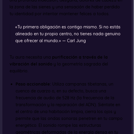
la zona de las sienes y una sensación de haber perdido
tu identidad por intentar mantener felices a todos.
«Tu primera obligación es contigo mismo. Si no estás
alineado en tu propio centro, no tienes nada genuino
que ofrecer al mundo.» — Carl Jung
Tu aura necesita una
purificación a través de la
vibración del sonido
y la geometría sagrada del
equilibrio.
Paso accionable:
Utiliza campanas tibetanas, un
cuenco de cuarzo o, en su defecto, busca una
frecuencia de audio de 528 Hz (la frecuencia de la
transformación y la reparación del ADN). Siéntate en
el centro de una habitación limpia, cierra los ojos y
permite que las ondas sonoras penetren en tu campo
energético. El sonido rompe las estructuras
geométricas deformadas de la energía densa en tu