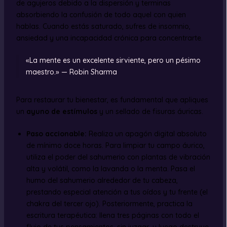
de agujeros debido a la dispersión y terminas
absorbiendo la confusión de todo aquel con quien
hablas. Cuando estás saturado, sufres de insomnio,
ansiedad y una incapacidad crónica para concentrarte.
«La mente es un excelente sirviente, pero un pésimo
maestro.» — Robin Sharma
Para restaurar tu bienestar, es fundamental que apliques
un
ayuno de estímulos
y un sellado de fisuras áuricas.
Paso accionable:
Realiza un apagón digital absoluto
de mínimo doce horas. Para limpiar tu campo áurico,
utiliza el poder del sahumerio con plantas de vibración
alta y volátil, como la lavanda o la menta. Pasa el
humo del sahumerio alrededor de tu cabeza,
prestando especial atención a tus oídos y tu frente (el
chakra del tercer ojo). Posteriormente, practica la
escritura terapéutica: llena tres páginas con todo el