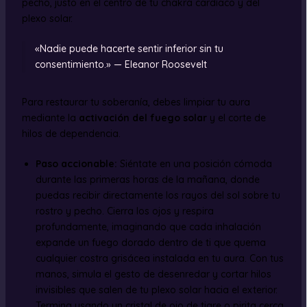
pecho, justo en el centro de tu chakra cardíaco y del
plexo solar.
«Nadie puede hacerte sentir inferior sin tu
consentimiento.» — Eleanor Roosevelt
Para restaurar tu soberanía, debes limpiar tu aura
mediante la
activación del fuego solar
y el corte de
hilos de dependencia.
Paso accionable:
Siéntate en una posición cómoda
durante las primeras horas de la mañana, donde
puedas recibir directamente los rayos del sol sobre tu
rostro y pecho. Cierra los ojos y respira
profundamente, imaginando que cada inhalación
expande un fuego dorado dentro de ti que quema
cualquier costra grisácea instalada en tu aura. Con tus
manos, simula el gesto de desenredar y cortar hilos
invisibles que salen de tu plexo solar hacia el exterior.
Termina usando un cristal de ojo de tigre o pirita cerca