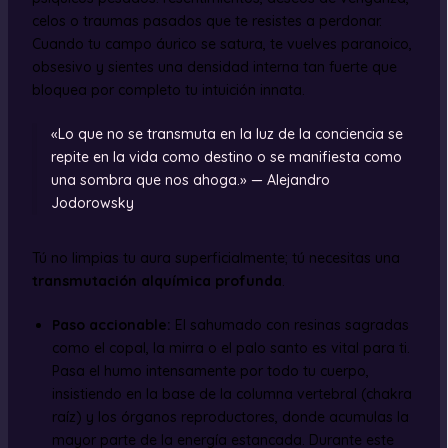
celos o traumas pasados que te resistes a perdonar.
Cuando tu campo áurico se satura, te vuelves paranoico,
obsesivo y sientes una densidad interna tan fuerte que
bloquea por completo tu intuición innata.
«Lo que no se transmuta en la luz de la conciencia se
repite en la vida como destino o se manifiesta como
una sombra que nos ahoga.» — Alejandro
Jodorowsky
Tú no limpias tu aura superficialmente; tú necesitas una
transmutación alquímica profunda
.
Paso accionable:
El sahumado con resinas sagradas
como el copal, la mirra o el palo santo es vital para ti.
Pasa el humo intensamente por todo tu cuerpo,
insistiendo en la base de la columna vertebral (chakra
raíz) y los órganos reproductores, donde acumulas la
mayor parte de la energía estancada. Durante este