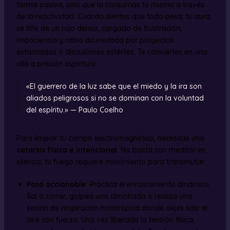
forma pasiva, sino que la consumas tú mismo a través
de la reactividad. Cuando sientes que todo pesa, tu aura
se tiñe de un rojo denso, cargado de frustración,
impaciencia y rabia acumulada por proyectos
estancados o discusiones estériles. Te conviertes en una
olla a presión espiritual.
«El guerrero de la luz sabe que el miedo y la ira son
aliados peligrosos si no se dominan con la voluntad
del espíritu.» — Paulo Coelho
Para limpiar tu campo electromagnético, necesitas una
catarsis física e intencional
. No basta con meditar en
silencio; tu fuego requiere movimiento para transmutar.
Paso accionable:
Practica el enraizamiento dinámico.
Sal a correr, golpea una almohada o realiza una
sesión de respiración holotrópica donde dejes salir el
aire con fuerza. Una vez liberada la tensión física,