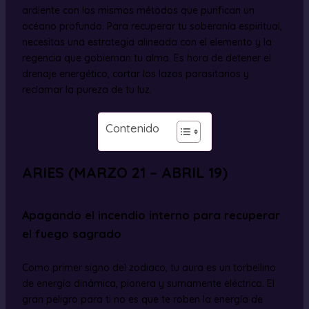
ardiente con los mismos métodos que purifican un
océano profundo. Para recuperar tu soberanía espiritual,
necesitas una estrategia alineada con el elemento y la
regencia que gobiernan tu alma. Es hora de detener el
drenaje energético, cortar los lazos parasitarios y
reclamar la pureza de tu luz.
Contenido
ARIES (MARZO 21 – ABRIL 19)
Apagando el incendio interno para recuperar
el fuego sagrado
Como primer signo del zodiaco, tu aura es un torbellino
de energía dinámica, pionera y sumamente eléctrica. El
gran peligro para ti no es que te roben la energía de