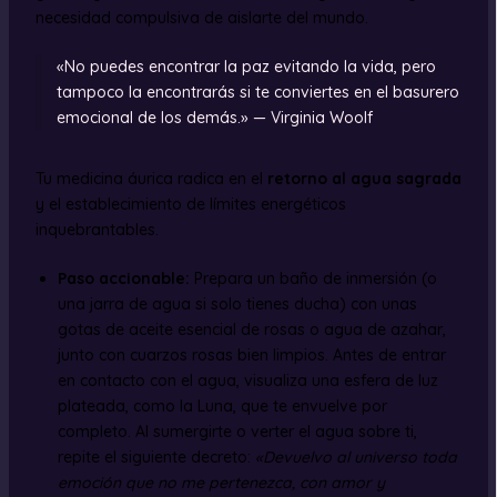
necesidad compulsiva de aislarte del mundo.
«No puedes encontrar la paz evitando la vida, pero
tampoco la encontrarás si te conviertes en el basurero
emocional de los demás.» — Virginia Woolf
Tu medicina áurica radica en el
retorno al agua sagrada
y el establecimiento de límites energéticos
inquebrantables.
Paso accionable:
Prepara un baño de inmersión (o
una jarra de agua si solo tienes ducha) con unas
gotas de aceite esencial de rosas o agua de azahar,
junto con cuarzos rosas bien limpios. Antes de entrar
en contacto con el agua, visualiza una esfera de luz
plateada, como la Luna, que te envuelve por
completo. Al sumergirte o verter el agua sobre ti,
repite el siguiente decreto:
«Devuelvo al universo toda
emoción que no me pertenezca, con amor y