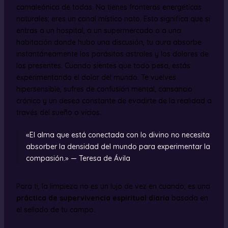
camaleónica de todas. No tienes fronteras energéticas
naturales; eres un canal místico nato. Esto significa que si
entras a un hospital, a un supermercado o a una
habitación donde hubo una discusión, tu aura absorbe
instantáneamente los parásitos astrales y los dolores de
los presentes. Cuando sientes que todo pesa, estás
experimentando el dolor del mundo. Te vuelves
hipersensible, sufres de confusión mental, cansancio
crónico y un deseo constante de evadirte de la realidad a
través del sueño o vicios.
«El alma que está conectada con lo divino no necesita
absorber la densidad del mundo para experimentar la
compasión.» — Teresa de Ávila
Para ti, la limpieza no es un lujo de vez en cuando; es una
práctica de supervivencia espiritual diaria
basada en
el sellado de tu campo.