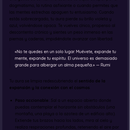
dogmatismo, la rutina asfixiante o cuando permites que
las mentes estrechas apaguen tu entusiasmo. Cuando
estás sobrecargado, tu aura pierde su brillo violeta y
azul, volviéndose opaca. Te vuelves cínico, propenso al
descontento crónico y sientes un peso inmenso en las
piernas y caderas, impidiéndote avanzar con libertad.
«No te quedes en un solo lugar. Muévete, expande tu
mente, expande tu espíritu. El universo es demasiado
grande para albergar un alma pequeña.» — Rumi
Tu aura se limpia redescubriendo el
sentido de la
expansión y la conexión con el cosmos
.
Paso accionable:
Sal a un espacio abierto donde
puedas contemplar el horizonte sin obstáculos (una
montaña, una playa o la azotea de un edificio alto).
Extiende tus brazos hacia los lados, mira al cielo y
realiza respiraciones profundas, reteniendo el aire por