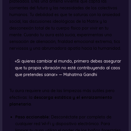
plateados. Eres una antena viviente que capta las
corrientes del futuro y las necesidades de los colectivos
humanos. Tu debilidad es que te saturas con la ansiedad
social, las discusiones ideológicas de la Matrix y la
desconexión total de tu cuerpo físico por vivir en tu
mente. Cuando tu aura está sucia, experimentas una
sensación de alienación, frialdad emocional extrema, tics
nerviosos y una abrumadora apatía hacia la humanidad.
«Si quieres cambiar el mundo, primero debes asegurar
que tu propia vibración no esté contribuyendo al caos
que pretendes sanar.» — Mahatma Gandhi
Tu aura requiere una de las limpiezas más sutiles pero
efectivas: la
descarga estática y el enraizamiento
planetario
.
Paso accionable:
Desconéctate por completo de
cualquier red Wi-Fi y dispositivo electrónico. Para
limpiar tu aura, utiliza el poder de los baños forestales