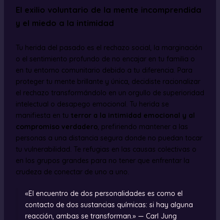
El exilio voluntario de la mente incomprendida
y el miedo a la intimidad
Tu herida del pasado es el rechazo social, la marginación
o el sentimiento profundo de no encajar en tu familia o
en tu entorno comunitario debido a tu diferencia. Para
proteger tu mente brillante y única, decidiste racionalizar
el rechazo transformándolo en un orgullo de superioridad
intelectual o desapego emocional. Tu herida se
manifiesta en tu
terror a la intimidad emocional y al
compromiso verdadero
, prefiriendo mantener a las
personas a una distancia segura donde no puedan tocar
tu vulnerabilidad. Te refugias en las causas colectivas o
en los grupos grandes para no tener que enfrentar la
crudeza de conectar de uno a uno.
«El encuentro de dos personalidades es como el
contacto de dos sustancias químicas: si hay alguna
reacción, ambas se transforman.» — Carl Jung