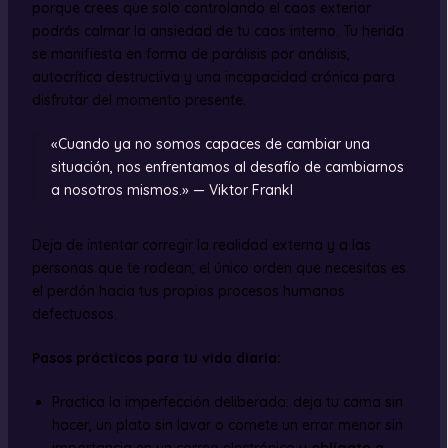
porque crees que solo controlando el caos exterior
podrás calmar la ansiedad de tu caos interno. Tu herida
se manifiesta en forma de parálisis por análisis,
autocrítica destructiva y una incapacidad crónica para
disfrutar del momento presente.
«Cuando ya no somos capaces de cambiar una
situación, nos enfrentamos al desafío de cambiarnos
a nosotros mismos.» — Viktor Frankl
Deja de intentar corregir la realidad externa y a las
personas que te rodean; el único orden que necesitas es
el perdón hacia tus propios procesos humanos
defectuosos.
Pasos prácticos para tu vida diaria:
Practica la imperfección deliberada: deja tu cama sin
hacer, un plato sin lavar o comete un error menor sin