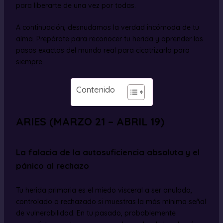
para liberarte de una vez por todas.
A continuación, desnudamos la verdad incómoda de tu
alma. Prepárate para reconocer tu herida y aprender los
pasos exactos del mundo real para cicatrizarla para
siempre.
Contenido
ARIES (MARZO 21 – ABRIL 19)
La falacia de la autosuficiencia absoluta y el
pánico al rechazo
Tu herida primaria es el miedo visceral a ser anulado,
controlado o rechazado si muestras la más mínima señal
de vulnerabilidad. En tu pasado, probablemente