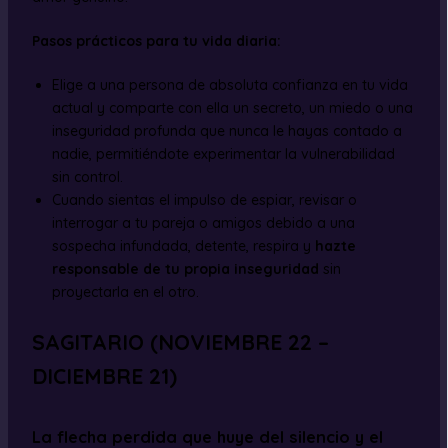
Pasos prácticos para tu vida diaria:
Elige a una persona de absoluta confianza en tu vida
actual y comparte con ella un secreto, un miedo o una
inseguridad profunda que nunca le hayas contado a
nadie, permitiéndote experimentar la vulnerabilidad
sin control.
Cuando sientas el impulso de espiar, revisar o
interrogar a tu pareja o amigos debido a una
sospecha infundada, detente, respira y
hazte
responsable de tu propia inseguridad
sin
proyectarla en el otro.
SAGITARIO (NOVIEMBRE 22 –
DICIEMBRE 21)
La flecha perdida que huye del silencio y el