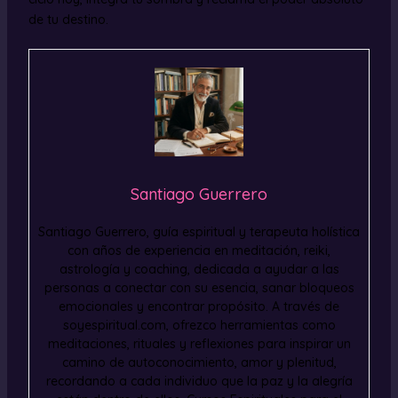
de tu destino.
Santiago Guerrero
Santiago Guerrero, guía espiritual y terapeuta holística
con años de experiencia en meditación, reiki,
astrología y coaching, dedicada a ayudar a las
personas a conectar con su esencia, sanar bloqueos
emocionales y encontrar propósito. A través de
soyespiritual.com, ofrezco herramientas como
meditaciones, rituales y reflexiones para inspirar un
camino de autoconocimiento, amor y plenitud,
recordando a cada individuo que la paz y la alegría