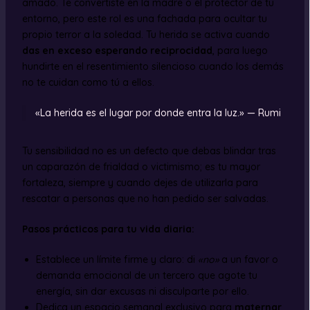
amado. Te convertiste en la madre o el protector de tu
entorno, pero este rol es una fachada para ocultar tu
propio terror a la soledad. Tu herida se activa cuando
das en exceso esperando reciprocidad
, para luego
hundirte en el resentimiento silencioso cuando los demás
no te cuidan como tú a ellos.
«La herida es el lugar por donde entra la luz.» — Rumi
Tu sensibilidad no es un defecto que debas blindar tras
un caparazón de frialdad o victimismo; es tu mayor
fortaleza, siempre y cuando dejes de utilizarla para
rescatar a personas que no han pedido ser salvadas.
Pasos prácticos para tu vida diaria:
Establece un límite firme y claro: di
«no»
a un favor o
demanda emocional de un tercero que agote tu
energía, sin dar excusas ni disculparte por ello.
Dedica un espacio semanal exclusivo para
maternar