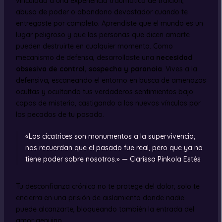
vinculada a una experiencia traumática de traición,
abuso de poder o abandono devastador cuando te
entregaste por completo. Aprendiste que el mundo es un
lugar peligroso y que las personas que dicen amarte
pueden destruirte en cualquier momento. Como
mecanismo de defensa, desarrollaste una
necesidad
obsesiva de control, sospecha y paranoia
. Vives a la
defensiva, escaneando el entorno en busca de amenazas
ocultas y ocultando tus verdaderos sentimientos bajo
capas de misterio, castigando a los nuevos vínculos por
los pecados de tu pasado.
«Las cicatrices son monumentos a la supervivencia;
nos recuerdan que el pasado fue real, pero que ya no
tiene poder sobre nosotros.» — Clarissa Pinkola Estés
Tu desconfianza crónica no te protege del dolor; solo te
encierra en una prisión de aislamiento donde nadie
puede alcanzarte, bloqueando también la entrada del
amor genuino.