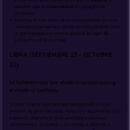
importancia en un correo electrónico y
oblígate a
convivir con la incomodidad
sin corregirlo de
inmediato.
Sustituye tu lista diaria de tareas pendientes por una
«lista de cosas hechas»
, donde anotes y celebres todo
lo que lograste, por mínimo que sea, en lugar de
castigarte por lo que faltó.
LIBRA (SEPTIEMBRE 23 – OCTUBRE
22)
La balanza rota que olvida su propio peso y
el miedo al conflicto
Tu dolor original nace de haber presenciado o vivido
entornos de gran hostilidad, violencia o desarmonía. Para
sobrevivir, asumiste el rol de pacificador universal,
aprendiendo a complacer a los demás a costa de tu