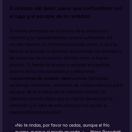
El océano del dolor ajeno que confundiste con
el tuyo y el escape de la realidad
Tu herida primordial es el trauma de la separación
cósmica y la hipersensibilidad ante el sufrimiento del
mundo. Naciste sin fronteras psíquicas claras, lo que te
llevó en el pasado a absorber los traumas, las tristezas y
las tensiones de tu entorno familiar como si fueran
propios. Tu herida te empuja a adoptar el papel de
víctima de las circunstancias o a desarrollar
mecanismos de evasión destructivos
(fantasías
excesivas, adicciones, relaciones de codependencia) para
escapar de la crudeza de la realidad material. Te
saboteas cuando dejas que tu vida se disuelva en la
confusión y la falta de estructura por no asumir tu
responsabilidad individual.
«No te rindas, por favor no cedas, aunque el frío
queme, aunque el miedo muerda…» — Mario Benedetti