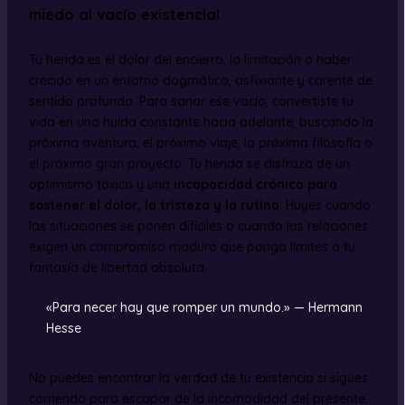
miedo al vacío existencial
Tu herida es el dolor del encierro, la limitación o haber
crecido en un entorno dogmático, asfixiante y carente de
sentido profundo. Para sanar ese vacío, convertiste tu
vida en una huida constante hacia adelante, buscando la
próxima aventura, el próximo viaje, la próxima filosofía o
el próximo gran proyecto. Tu herida se disfraza de un
optimismo tóxico y una
incapacidad crónica para
sostener el dolor, la tristeza y la rutina
. Huyes cuando
las situaciones se ponen difíciles o cuando las relaciones
exigen un compromiso maduro que ponga límites a tu
fantasía de libertad absoluta.
«Para necer hay que romper un mundo.» — Hermann
Hesse
No puedes encontrar la verdad de tu existencia si sigues
corriendo para escapar de la incomodidad del presente.