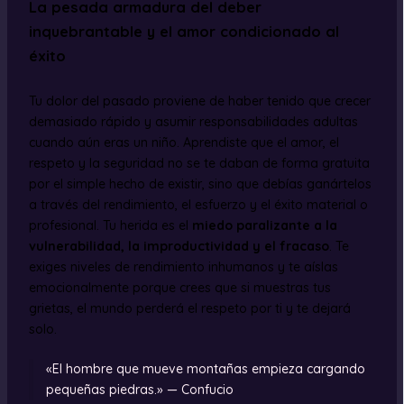
La pesada armadura del deber
inquebrantable y el amor condicionado al
éxito
Tu dolor del pasado proviene de haber tenido que crecer
demasiado rápido y asumir responsabilidades adultas
cuando aún eras un niño. Aprendiste que el amor, el
respeto y la seguridad no se te daban de forma gratuita
por el simple hecho de existir, sino que debías ganártelos
a través del rendimiento, el esfuerzo y el éxito material o
profesional. Tu herida es el
miedo paralizante a la
vulnerabilidad, la improductividad y el fracaso
. Te
exiges niveles de rendimiento inhumanos y te aíslas
emocionalmente porque crees que si muestras tus
grietas, el mundo perderá el respeto por ti y te dejará
solo.
«El hombre que mueve montañas empieza cargando
pequeñas piedras.» — Confucio