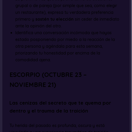
grupal o de pareja (por simple que sea, como elegir
un restaurante), expresa tu verdadera preferencia
primero y
sostén tu elección
sin ceder de inmediato
ante la opinión del otro.
Identifica una conversación incómoda que hayas
estado posponiendo por miedo a la reacción de la
otra persona y agéndala para esta semana,
priorizando tu honestidad por encima de la
comodidad ajena.
ESCORPIO (OCTUBRE 23 –
NOVIEMBRE 21)
Las cenizas del secreto que te quema por
dentro y el trauma de la traición
Tu herida del pasado es profunda, oscura y está