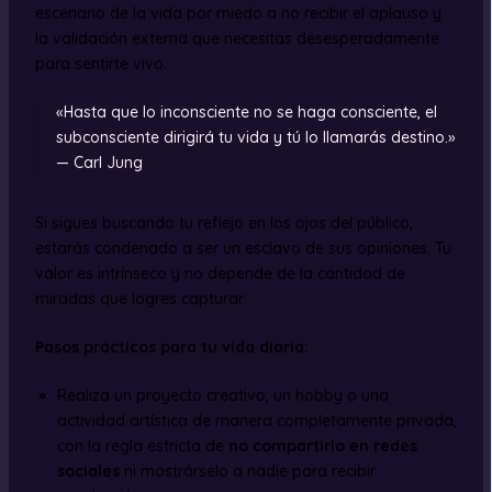
escenario de la vida por miedo a no recibir el aplauso y
la validación externa que necesitas desesperadamente
para sentirte vivo.
«Hasta que lo inconsciente no se haga consciente, el
subconsciente dirigirá tu vida y tú lo llamarás destino.»
— Carl Jung
Si sigues buscando tu reflejo en los ojos del público,
estarás condenado a ser un esclavo de sus opiniones. Tu
valor es intrínseco y no depende de la cantidad de
miradas que logres capturar.
Pasos prácticos para tu vida diaria:
Realiza un proyecto creativo, un hobby o una
actividad artística de manera completamente privada,
con la regla estricta de
no compartirlo en redes
sociales
ni mostrárselo a nadie para recibir