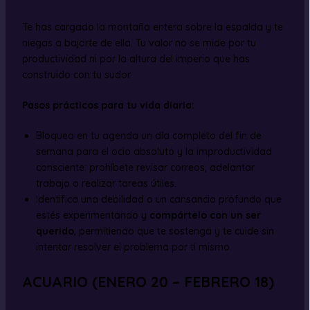
Te has cargado la montaña entera sobre la espalda y te
niegas a bajarte de ella. Tu valor no se mide por tu
productividad ni por la altura del imperio que has
construido con tu sudor.
Pasos prácticos para tu vida diaria:
Bloquea en tu agenda un día completo del fin de
semana para el ocio absoluto y la improductividad
consciente: prohíbete revisar correos, adelantar
trabajo o realizar tareas útiles.
Identifica una debilidad o un cansancio profundo que
estés experimentando y
compártelo con un ser
querido
, permitiendo que te sostenga y te cuide sin
intentar resolver el problema por ti mismo.
ACUARIO (ENERO 20 – FEBRERO 18)