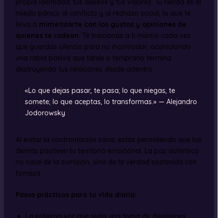
propia identidad, tus deseos y tus valores. Tu herida es el
miedo pánico al conflicto y al rechazo social, lo que te
lleva a
mimetizarte con los gustos y opiniones de
quienes te rodean
. Te traicionas a ti mismo cada vez
que guardas silencio para no incomodar, acumulando
una rabia pasiva que tarde o temprano termina
destruyendo tus relaciones desde adentro.
«Lo que dejas pasar, te pasa; lo que niegas, te
somete; lo que aceptas, lo transformas.» — Alejandro
Jodorowsky
Al evitar la confrontación sana, estás permitiendo que los
demás pisoteen tu territorio emocional. La paz auténtica
no nace de la sumisión, sino de la verdad sostenida con
firmeza.
Pasos prácticos para tu vida diaria:
La próxima vez que surja una toma de decisiones