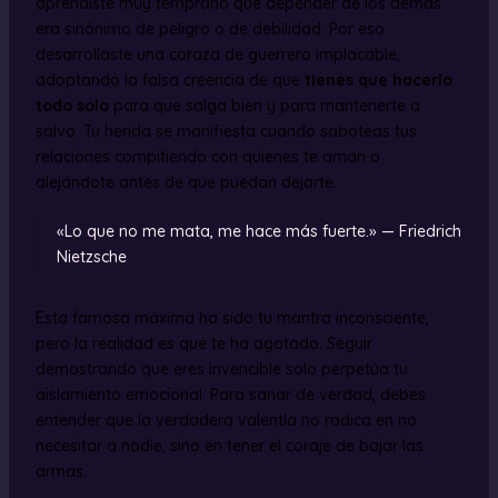
aprendiste muy temprano que depender de los demás
era sinónimo de peligro o de debilidad. Por eso
desarrollaste una coraza de guerrero implacable,
adoptando la falsa creencia de que
tienes que hacerlo
todo solo
para que salga bien y para mantenerte a
salvo. Tu herida se manifiesta cuando saboteas tus
relaciones compitiendo con quienes te aman o
alejándote antes de que puedan dejarte.
«Lo que no me mata, me hace más fuerte.» — Friedrich
Nietzsche
Esta famosa máxima ha sido tu mantra inconsciente,
pero la realidad es que te ha agotado. Seguir
demostrando que eres invencible solo perpetúa tu
aislamiento emocional. Para sanar de verdad, debes
entender que la verdadera valentía no radica en no
necesitar a nadie, sino en tener el coraje de bajar las
armas.