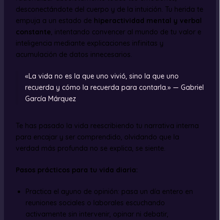
desconectándote del cuerpo y de la intuición. Tu herida te
empuja a un estado de
hiperactividad mental y verbal
constante
, intentando convencer al mundo de tu valor e
inteligencia mediante explicaciones infinitas y
acumulación de datos innecesarios.
«La vida no es la que uno vivió, sino la que uno
recuerda y cómo la recuerda para contarla.» — Gabriel
García Márquez
Te has pasado la vida reescribiendo tu narrativa interna
para encajar y ser comprendido, olvidando que la
verdad más profunda no se explica, se siente.
Pasos prácticos para tu vida diaria:
Practica el ayuno de opinión: pasa un día entero en
reuniones sociales o laborales escuchando
activamente sin intervenir, opinar ni debatir,