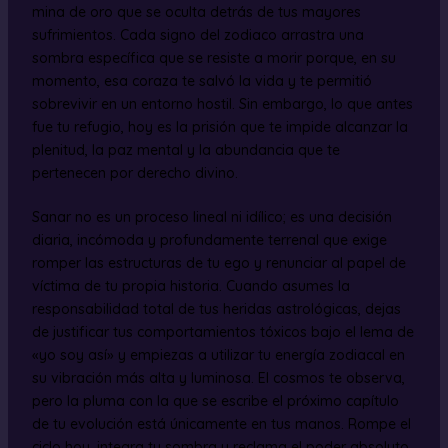
mina de oro que se oculta detrás de tus mayores
sufrimientos. Cada signo del zodiaco arrastra una
sombra específica que se resiste a morir porque, en su
momento, esa coraza te salvó la vida y te permitió
sobrevivir en un entorno hostil. Sin embargo, lo que antes
fue tu refugio, hoy es la prisión que te impide alcanzar la
plenitud, la paz mental y la abundancia que te
pertenecen por derecho divino.
Sanar no es un proceso lineal ni idílico; es una decisión
diaria, incómoda y profundamente terrenal que exige
romper las estructuras de tu ego y renunciar al papel de
víctima de tu propia historia. Cuando asumes la
responsabilidad total de tus heridas astrológicas, dejas
de justificar tus comportamientos tóxicos bajo el lema de
«yo soy así» y empiezas a utilizar tu energía zodiacal en
su vibración más alta y luminosa. El cosmos te observa,
pero la pluma con la que se escribe el próximo capítulo
de tu evolución está únicamente en tus manos. Rompe el
ciclo hoy, integra tu sombra y reclama el poder absoluto