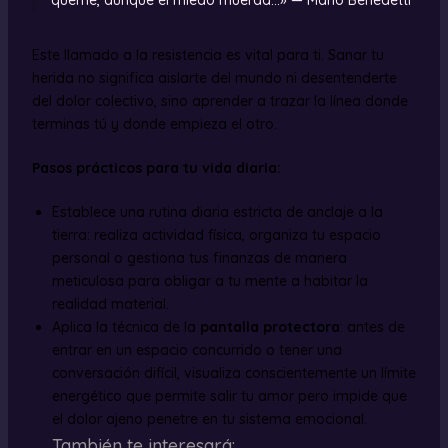
Este llamado a la resistencia es vital para ti. Sanar tu
herida no significa aislarte del mundo ni desentenderte
del dolor colectivo, sino aprender a trazar la línea donde
terminas tú y donde empieza el otro.
Pasos prácticos para tu vida diaria:
Establece una rutina diaria estricta de anclaje a la
tierra: realiza actividad física, organiza tu espacio
personal o gestiona tus finanzas de manera
meticulosa para obligar a tu mente a habitar la
realidad material.
Aplica la técnica de la
pantalla protectora
: antes de
entrar en un espacio concurrido o tener una
conversación difícil, visualiza conscientemente un límite
energético que permite salir tu amor pero impide que
el dolor ajeno penetre en tu sistema emocional.
También te interesará: