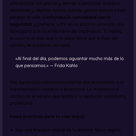
aferrándote con garras y dientes a personas, empleos,
dinámicas y objetos, incluso cuando ya son tóxicos o han
perdido la vida.
Confundes la comodidad con la
seguridad
, y prefieres sufrir en un entorno conocido que
arriesgarte a la incertidumbre del crecimiento. Tu herida
te susurra al oído que si te dejas llevar por el flujo del
cambio, te quedarás sin nada.
«Al final del día, podemos aguantar mucho más de lo
que pensamos.» — Frida Kahlo
Has aguantado situaciones infames por puro miedo a la
transformación material o emocional. La resistencia al
cambio es el veneno que estanca tu evolución espiritual y
profesional.
Pasos prácticos para tu vida diaria:
Haz una limpieza radical de tu entorno físico: regala,