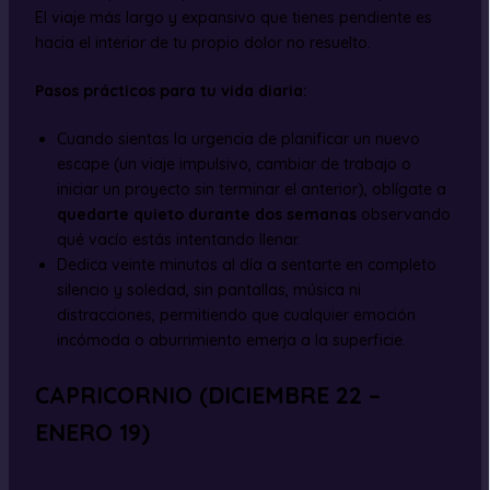
El viaje más largo y expansivo que tienes pendiente es
hacia el interior de tu propio dolor no resuelto.
Pasos prácticos para tu vida diaria:
Cuando sientas la urgencia de planificar un nuevo
escape (un viaje impulsivo, cambiar de trabajo o
iniciar un proyecto sin terminar el anterior), oblígate a
quedarte quieto durante dos semanas
observando
qué vacío estás intentando llenar.
Dedica veinte minutos al día a sentarte en completo
silencio y soledad, sin pantallas, música ni
distracciones, permitiendo que cualquier emoción
incómoda o aburrimiento emerja a la superficie.
CAPRICORNIO (DICIEMBRE 22 –
ENERO 19)