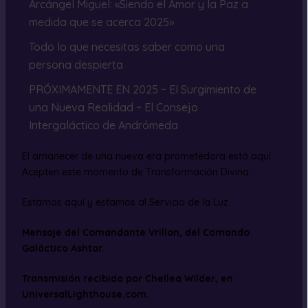
Arcángel Miguel: «Siendo el Amor y la Paz a
medida que se acerca 2025»
Todo lo que necesitas saber como una
persona despierta
PRÓXIMAMENTE EN 2025 ~ El Surgimiento de
una Nueva Realidad ~ El Consejo
Intergaláctico de Andrómeda
El amanecer de una nueva era prometedora está aquí.
Acepten este momento de Transformación Divina.
Estamos aquí y estamos al Servicio de la Luz.
Mensaje del Comandante Vrillon, del Comando
Galáctico Ashtar.
Transmisión recibida por Chellea Wilder, en
UniversalLighthouse.com.