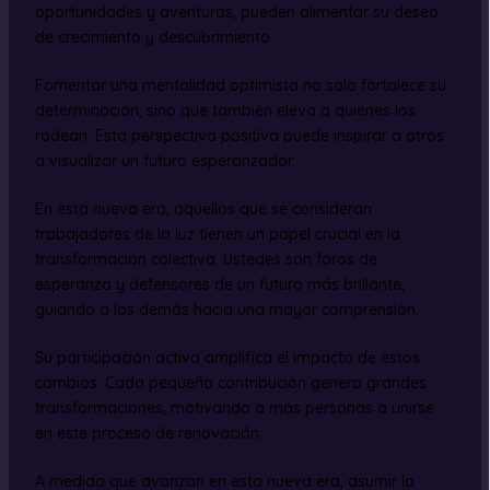
oportunidades y aventuras, pueden alimentar su deseo
de crecimiento y descubrimiento.
Fomentar una mentalidad optimista no solo fortalece su
determinación, sino que también eleva a quienes los
rodean. Esta perspectiva positiva puede inspirar a otros
a visualizar un futuro esperanzador.
En esta nueva era, aquellos que se consideran
trabajadores de la luz tienen un papel crucial en la
transformación colectiva. Ustedes son faros de
esperanza y defensores de un futuro más brillante,
guiando a los demás hacia una mayor comprensión.
Su participación activa amplifica el impacto de estos
cambios. Cada pequeña contribución genera grandes
transformaciones, motivando a más personas a unirse
en este proceso de renovación.
A medida que avanzan en esta nueva era, asumir la