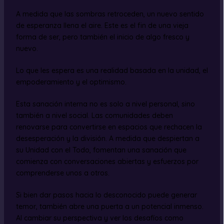
A medida que las sombras retroceden, un nuevo sentido
de esperanza llena el aire. Este es el fin de una vieja
forma de ser, pero también el inicio de algo fresco y
nuevo.
Lo que les espera es una realidad basada en la unidad, el
empoderamiento y el optimismo.
Esta sanación interna no es solo a nivel personal, sino
también a nivel social. Las comunidades deben
renovarse para convertirse en espacios que rechacen la
desesperación y la división. A medida que despiertan a
su Unidad con el Todo, fomentan una sanación que
comienza con conversaciones abiertas y esfuerzos por
comprenderse unos a otros.
Si bien dar pasos hacia lo desconocido puede generar
temor, también abre una puerta a un potencial inmenso.
Al cambiar su perspectiva y ver los desafíos como