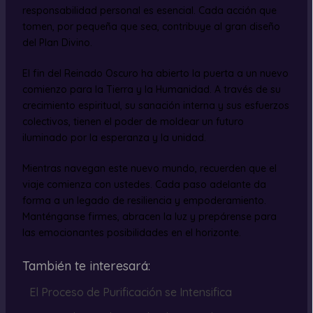
responsabilidad personal es esencial. Cada acción que
tomen, por pequeña que sea, contribuye al gran diseño
del Plan Divino.
El fin del Reinado Oscuro ha abierto la puerta a un nuevo
comienzo para la Tierra y la Humanidad. A través de su
crecimiento espiritual, su sanación interna y sus esfuerzos
colectivos, tienen el poder de moldear un futuro
iluminado por la esperanza y la unidad.
Mientras navegan este nuevo mundo, recuerden que el
viaje comienza con ustedes. Cada paso adelante da
forma a un legado de resiliencia y empoderamiento.
Manténganse firmes, abracen la luz y prepárense para
las emocionantes posibilidades en el horizonte.
También te interesará:
El Proceso de Purificación se Intensifica