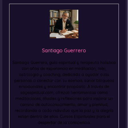
Santiago Guerrero
Santiago Guerrero, guía espiritual y terapeuta holística
con años de experiencia en meditación, reiki,
astrología y coaching, dedicada a ayudar a las
personas a conectar con su esencia, sanar bloqueos
emocionales y encontrar propósito. A través de
soyespiritual.com, ofrezco herramientas como
meditaciones, rituales y reflexiones para inspirar un
camino de autoconocimiento, amor y plenitud,
recordando a cada individuo que la paz y la alegría
están dentro de ellos. Cursos Espirituales para el
despertar de la consciencia.