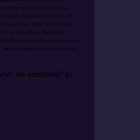
s dones espirituales, pero se
 consejo, fortaleza, conocimiento,
e estos dones tiene una función
 en la vida de los demás. Es
nosotros como individuos, sino que
n. Siempre debemos usar nuestros
ivir en santidad? El