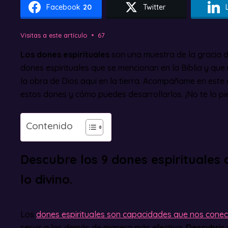
Facebook
20
Twitter
Visitas a este artículo
67
Los dones espirituales
son una muestra de la gracia d
dones espirituales que se mencionan en la Biblia y que
la obra de Dios aquí en la tierra. Acompáñame en este 
estos dones y cómo puedes desarrollarlos. ¡No te lo pi
Contenido
Descubre los 9 dones espirituales
lo divino.
Los
dones espirituales son capacidades que nos conect
servir a los demás de manera más efectiva.
Descubrir