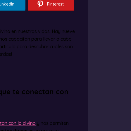
LinkedIn
Pinterest
ivina en nuestras vidas. Hay nueve
 nos capacitan para llevar a cabo
artículo para descubrir cuáles son
erdas!
 que te conectan con
an con lo divino
y nos permiten
 estos dones
es un proceso