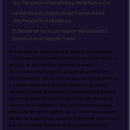
Una Perspectiva Metafísica y de la Nueva Era
La Importancia Espiritual del Viernes Santo:
Una Perspectiva Metafísica
El Despertar de la Luz Interior: Renacimiento
Espiritual en el Sábado Santo
Si lo deseamos, podemos usar nuestra atención para
trascender nuestras creencias limitantes sobre nosotros
mismos. Al abrir nuestra conciencia a nuestro
conocimiento intuitivo en el corazón de nuestro Ser,
comprendemos que, en nuestra esencia, somos infinitos
y multidimensionales. En cada momento, podemos
alinearnos con la aceptación incondicional y la gratitud
por todas nuestras experiencias. Estas son reflejos de
nuestra firma energética, que creamos con la calidad
vibratoria de nuestro estado de ser. Estamos presentes
dentro de la conciencia que constantemente lo crea todo,
y surgimos como fractales de la conciencia infinita.