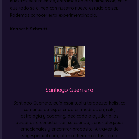
nuestros sentimientos, entramos en otra dimensión, en la
que todo se alinea con nuestro nuevo estado de ser.
Podemos conocer esto experimentándolo.
Kenneth Schmitt
Santiago Guerrero
Santiago Guerrero, guía espiritual y terapeuta holística
con años de experiencia en meditación, reiki,
astrología y coaching, dedicada a ayudar a las
personas a conectar con su esencia, sanar bloqueos
emocionales y encontrar propósito. A través de
soyespiritual.com, ofrezco herramientas como