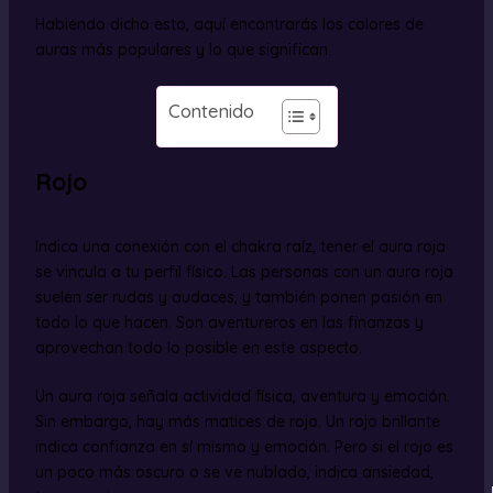
Habiendo dicho esto, aquí encontrarás los colores de
auras más populares y lo que significan.
Contenido
Rojo
Indica una conexión con el chakra raíz, tener el aura roja
se vincula a tu perfil físico. Las personas con un aura roja
suelen ser rudas y audaces, y también ponen pasión en
todo lo que hacen. Son aventureros en las finanzas y
aprovechan todo lo posible en este aspecto.
Un aura roja señala actividad física, aventura y emoción.
Sin embargo, hay más matices de rojo. Un rojo brillante
indica confianza en sí mismo y emoción. Pero si el rojo es
un poco más oscuro o se ve nublado, indica ansiedad,