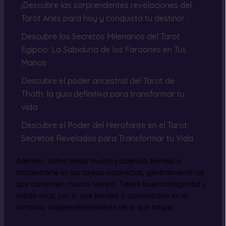
¡Descubre las sorprendentes revelaciones del
Tarot Aries para hoy y conquista tu destino!
Descubre los Secretos Milenarios del Tarot
Egipcio: La Sabiduría de los Faraones en Tus
Manos
Descubre el poder ancestral del Tarot de
Thoth: la guía definitiva para transformar tu
vida
Descubre el Poder del Hierofante en el Tarot:
Secretos Revelados para Transformar tu Vida
Además, como tienes mucha paciencia, tiendes a
concentrarte en las tareas incorrectas, generalmente las
que consumen mucho tiempo. Tienes buena integridad y
sólida ética, por lo que tiendes a concentrarte en la
armonía, independientemente de lo que hagas.