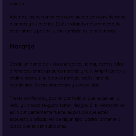
abierta.
Además, las personas con aura violeta son consideradas
pioneras y visionarias. Estás tratando naturalmente de
crear amor y pasión, y eso también es lo que atraes.
Naranja
Desde un punto de vista energético, no hay demasiadas
diferencias entre las auras naranja y roja. Amplificando el
chakra sacro, si tu aura es naranja, estás lleno de
creatividad, dulces emociones y sensualidad.
Tienes confianza y pasión por todo lo que haces en la
vida, y un poco te gusta tomar riesgos. Si tu vibración no
es lo suficientemente fuerte, es posible que estés
expuesto a adicciones de algún tipo, particularmente a
cosas que te den subidones.