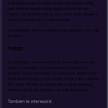
si es verde oscuro. El verde se relaciona con los celos,
pero también puede indicar baja confianza en uno
mismo. Las personas con un aura verde turbia tienden a
tener problemas con la codependencia.
La meditación definitivamente puede ayudarte para salir
de esto.
Índigo
El aura índigo se relaciona con el chakra del tercer ojo.
Dada su ubicación, su personalidad es empática e
intuitiva. Tomas decisiones con inspiración. Similar a las
auras anaranjadas y rojas, el color índigo indica valentía.
Pero claro, también es natural que busques riesgos y
emoción, por lo que tiendes a ser más aventurero.
También te interesará: