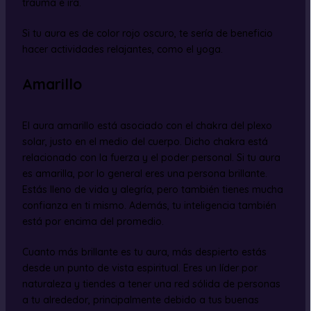
trauma e ira.
Si tu aura es de color rojo oscuro, te sería de beneficio
hacer actividades relajantes, como el yoga.
Amarillo
El aura amarillo está asociado con el chakra del plexo
solar, justo en el medio del cuerpo. Dicho chakra está
relacionado con la fuerza y el poder personal. Si tu aura
es amarilla, por lo general eres una persona brillante.
Estás lleno de vida y alegría, pero también tienes mucha
confianza en ti mismo. Además, tu inteligencia también
está por encima del promedio.
Cuanto más brillante es tu aura, más despierto estás
desde un punto de vista espiritual. Eres un líder por
naturaleza y tiendes a tener una red sólida de personas
a tu alrededor, principalmente debido a tus buenas