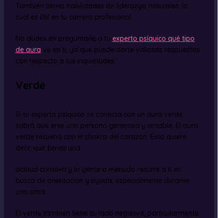
También tienes habilidades de liderazgo naturales, lo
cual es útil en tu carrera profesional.
No dudes en preguntarle a tu
experto psíquico qué tipo
de aura
ve en ti, ya que puede darte valiosas respuestas
con respecto a tus inquietudes.
Verde
Si tu experto psíquico se conecta con un aura verde,
sabrá que eres una persona generosa y amable. El aura
verde resuena con el chakra del corazón. Esto quiere
decir que tienes una
actitud curativa y la gente a menudo recurre a ti en
busca de orientación y ayuda, especialmente durante
una crisis.
El verde también tiene su lado negativo, particularmente