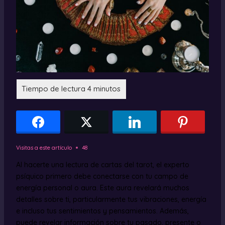
Visitas a este artículo
48
Al hacerte una lectura de cartas del tarot, el experto
psíquico primero debe conectarse con tu campo de
energía personal o aura. Este aura revelará muchos
detalles sobre ti, particularmente tus vibraciones, energía
e incluso tus sentimientos y pensamientos. Además,
puede revelar información sobre tu pasado, presente o