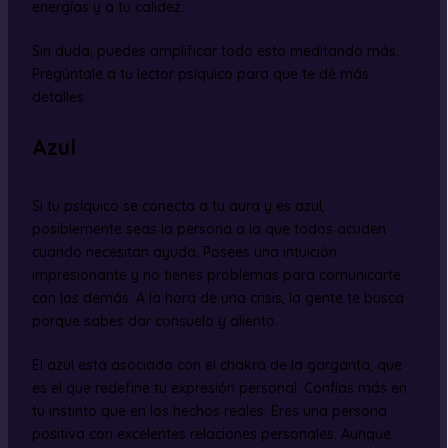
energías y a tu calidez.
Sin duda, puedes amplificar todo esto meditando más.
Pregúntale a tu lector psíquico para que te dé más
detalles.
Azul
Si tu psíquico se conecta a tu aura y es azul,
posiblemente seas la persona a la que todos acuden
cuando necesitan ayuda. Posees una intuición
impresionante y no tienes problemas para comunicarte
con los demás. A la hora de una crisis, la gente te busca
porque sabes dar consuelo y aliento.
El azul está asociado con el chakra de la garganta, que
es el que redefine tu expresión personal. Confías más en
tu instinto que en los hechos reales. Eres una persona
positiva con excelentes relaciones personales. Aunque