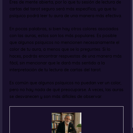
Eres de mente abierta, por lo que tu sesión de lectura de
cartas del tarot seguro será más específica, ya que tu
psíquico podrá leer tu aura de una manera más efectiva.
En pocas palabras, si bien hay otros colores asociados
con las auras, estos son los más populares. Es posible
que algunos psíquicos no mencionen necesariamente el
color de tu aura, a menos que se lo preguntes. Si lo
haces, podrás encontrar respuestas de una manera más
fácil, sin mencionar que le dará más sentido a la
interpretación de tu lectura de cartas del tarot.
Es común que algunos psíquicos no puedan ver un color,
pero no hay nada de qué preocuparse. A veces, las auras
se desvanecen y son más difíciles de observar.