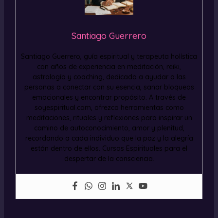
Santiago Guerrero
Santiago Guerrero, guía espiritual y terapeuta holística
con años de experiencia en meditación, reiki,
astrología y coaching, dedicada a ayudar a las
personas a conectar con su esencia, sanar bloqueos
emocionales y encontrar propósito. A través de
soyespiritual.com, ofrezco herramientas como
meditaciones, rituales y reflexiones para inspirar un
camino de autoconocimiento, amor y plenitud,
recordando a cada individuo que la paz y la alegría
están dentro de ellos. Cursos Espirituales para el
despertar de la consciencia.