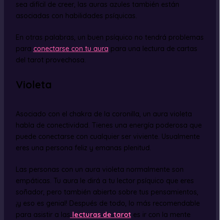
sea difícil de creer, las auras azules también están
asociadas con habilidades psíquicas.
En otras palabras, un buen psíquico no tendrá problemas
para
conectarse con tu aura
para una lectura de cartas
del tarot provechosa.
Violeta
Asociado con el chakra de la coronilla, un aura violeta
habla de conectividad. Tienes una energía poderosa que
puede conectarse con cualquier ser viviente. Usualmente
eres una persona feliz y emanas plenitud.
Las personas con un aura violeta normalmente son
empáticas. Tu aura le dirá a tu lector psíquico que eres
soñador, pero también abierto sobre tus pensamientos,
¡y eso es genial! Después de todo, lo más recomendable
para asistir a las
lecturas de tarot
es ir con la mente