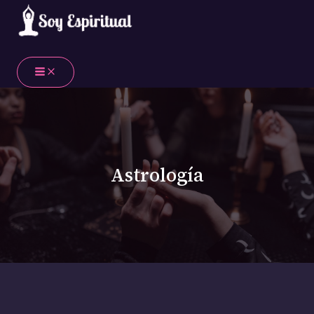
Ir
La
¡Atrae
El
Cómo
El
Los
La
Los
El
Ranking
al
Energía
la
Verdadero
tus
camino
rasgos
Influencia
aprendizajes
Destino
de
contenido
del
Abundancia
Animal
energías
hacia
más
de
más
Que
los
Dinero
en
Espiritual
cósmicas
tu
tóxicos
los
importantes
Te
Signos
para
2025
de
te
evolución
de
Astros
que
Espera
del
Ti
Según
Cada
guiarán
espiritual
cada
en
vivirás
en
Zodiaco
en
tu
Signo
en
en
signo
tu
en
2025
Más
Enero
Signo
del
el
2025
del
Vida
2025
Según
Afortunados
de
Zodiacal!
Zodiaco
2025
según
zodiaco
Amorosa
según
Tu
en
2025
y
según
tu
y
en
tu
Signo
2025:
Según
Consejos
tu
signo
cómo
2025
signo
del
Un
Astrología
tu
para
signo
del
manejarlos
Según
Zodiaco
Año
Signo
Conectarte
zodiaco
tu
de
del
con
Signo
Prosperidad
Zodiaco
Él
Zodiacal
y
Éxito