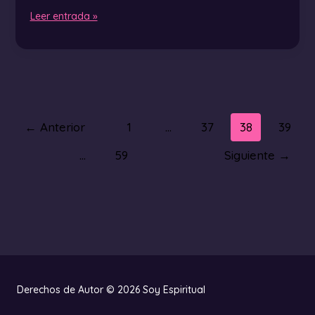
Leer entrada »
←
Anterior
1
…
37
38
39
…
59
Siguiente
→
Derechos de Autor © 2026 Soy Espiritual